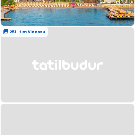
Tanıtım Videosu
251