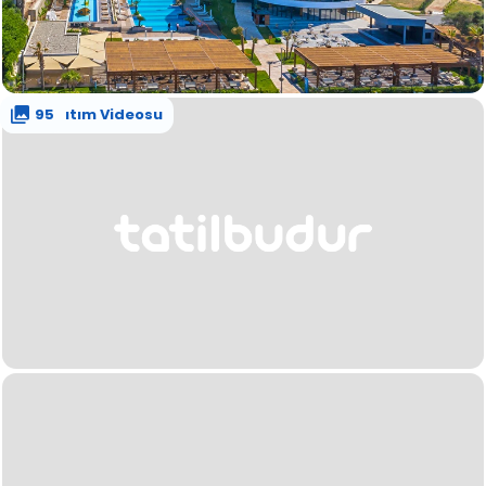
Tanıtım Videosu
95