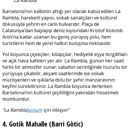
La Rambla
Barselona’nın kalbinin attığı yer olarak kabul edilen La
Rambla, hareketli yapısı, sokak sanatçıları ve kültürel
dokusuyla şehrin en canlı bulvarıdır. Plaça de
Catalunya’dan başlayıp deniz kıyısındaki Kristof Kolomb
Anıtı’na kadar uzanan bu geniş yürüyüş yolu, hem
turistlerin hem de yerel halkın buluşma noktasıdır.
Yol boyunca çiçekçiler, kitapçılar, hediyelik eşya tezgâhları
ve açık hava kafeleri yer alır. La Rambla, günün her saati
farklı bir atmosfer sunar; sabahın serinliğinde huzurlu bir
yürüyüşe çıkabilir, akşam saatlerinde ise sokak
müzisyenleri ve ışıklarla dolu bir şehir manzarasının
keyfini sürebilirsiniz. La Rambla boyunca ilerlerken
Barselona’nın kültürel çeşitliliğini yakından hissetmek
mümkündür.
”
La Rambla
konum
için tıklayın”
4. Gotik Mahalle (Barri Gòtic)