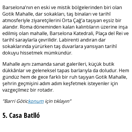
Barselona’nın en eski ve mistik bölgelerinden biri olan
Gotik Mahalle, dar sokakları, taş binaları ve tarihî
atmosferiyle ziyaretçilerini Orta Çağ’a taşıyan eşsiz bir
alandır. Roma döneminden kalan kalıntıların üzerine inşa
edilmiş olan mahalle, Barselona Katedrali, Plaça del Rei ve
tarihî saraylarla çevrilidir. Labirenti andıran dar
sokaklarında yürürken taş duvarlara yansıyan tarihî
dokuyu hissetmek mümkündür.
Mahalle aynı zamanda sanat galerileri, küçük butik
dükkânlar ve geleneksel tapas barlarıyla da doludur. Hem
gündüz hem de gece farklı bir ruh taşıyan Gotik Mahalle,
şehrin geçmişini adım adım keşfetmek isteyenler için
vazgeçilmez bir rotadır.
”Barri Gòtic
konum
için tıklayın”
5. Casa Batlló