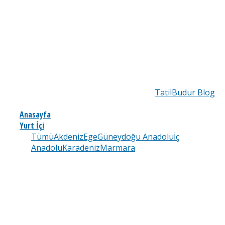
TatilBudur Blog
Anasayfa
Yurt İçi
Tümü
Akdeniz
Ege
Güneydoğu Anadolu
İç
Anadolu
Karadeniz
Marmara