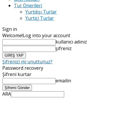
Tur Önerileri
Yurtdışı Turlar
Yurtiçi Turlar
Sign in
Welcome!
Log into your account
kullanıcı adınız
şifreniz
Şifrenizi mi unuttunuz?
Password recovery
Şifreni kurtar
emailin
ARA