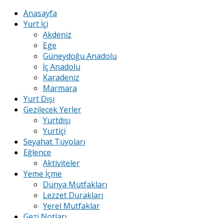
Anasayfa
Yurt İçi
Akdeniz
Ege
Güneydoğu Anadolu
İç Anadolu
Karadeniz
Marmara
Yurt Dışı
Gezilecek Yerler
Yurtdışı
Yurtiçi
Seyahat Tüyoları
Eğlence
Aktiviteler
Yeme İçme
Dünya Mutfakları
Lezzet Durakları
Yerel Mutfaklar
Gezi Notları