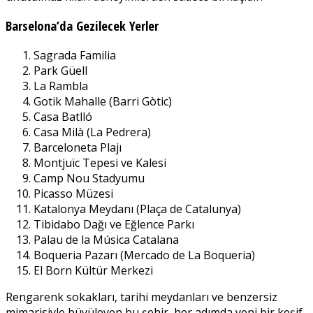
Barselona’da Gezilecek Yerler
Sagrada Familia
Park Güell
La Rambla
Gotik Mahalle (Barri Gòtic)
Casa Batlló
Casa Milà (La Pedrera)
Barceloneta Plajı
Montjuïc Tepesi ve Kalesi
Camp Nou Stadyumu
Picasso Müzesi
Katalonya Meydanı (Plaça de Catalunya)
Tibidabo Dağı ve Eğlence Parkı
Palau de la Música Catalana
Boqueria Pazarı (Mercado de La Boqueria)
El Born Kültür Merkezi
Rengarenk sokakları, tarihi meydanları ve benzersiz
mimarisiyle büyüleyen bu şehir, her adımda yeni bir keşif