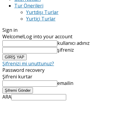
Tur Önerileri
Yurtdışı Turlar
Yurtiçi Turlar
Sign in
Welcome!
Log into your account
kullanıcı adınız
şifreniz
Şifrenizi mi unuttunuz?
Password recovery
Şifreni kurtar
emailin
ARA