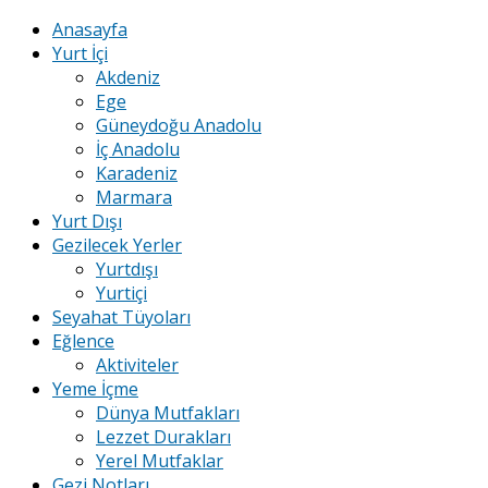
Anasayfa
Yurt İçi
Akdeniz
Ege
Güneydoğu Anadolu
İç Anadolu
Karadeniz
Marmara
Yurt Dışı
Gezilecek Yerler
Yurtdışı
Yurtiçi
Seyahat Tüyoları
Eğlence
Aktiviteler
Yeme İçme
Dünya Mutfakları
Lezzet Durakları
Yerel Mutfaklar
Gezi Notları