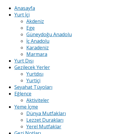
Anasayfa
Yurt İçi
Akdeniz
Ege
Güneydoğu Anadolu
İç Anadolu
Karadeniz
Marmara
Yurt Dışı
Gezilecek Yerler
Yurtdışı
Yurtiçi
Seyahat Tüyoları
Eğlence
Aktiviteler
Yeme İçme
Dünya Mutfakları
Lezzet Durakları
Yerel Mutfaklar
Gezi Notları