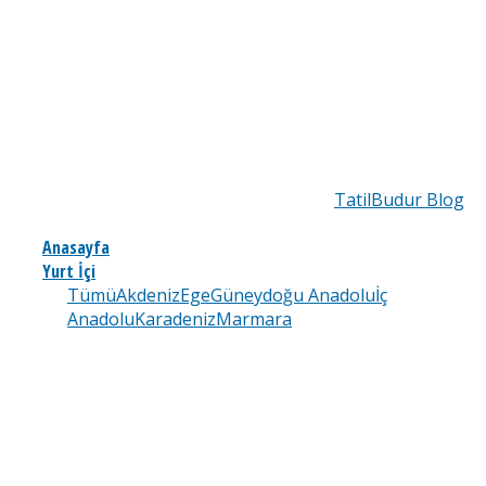
TatilBudur Blog
Anasayfa
Yurt İçi
Tümü
Akdeniz
Ege
Güneydoğu Anadolu
İç
Anadolu
Karadeniz
Marmara