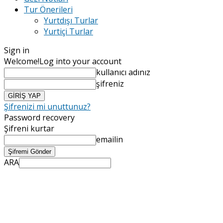
Tur Önerileri
Yurtdışı Turlar
Yurtiçi Turlar
Sign in
Welcome!
Log into your account
kullanıcı adınız
şifreniz
Şifrenizi mi unuttunuz?
Password recovery
Şifreni kurtar
emailin
ARA