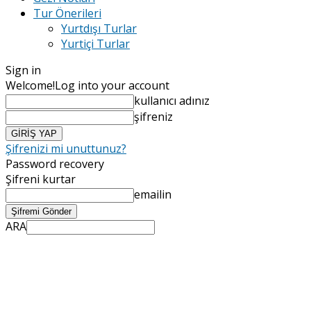
Tur Önerileri
Yurtdışı Turlar
Yurtiçi Turlar
Sign in
Welcome!
Log into your account
kullanıcı adınız
şifreniz
Şifrenizi mi unuttunuz?
Password recovery
Şifreni kurtar
emailin
ARA