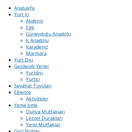
Anasayfa
Yurt İçi
Akdeniz
Ege
Güneydoğu Anadolu
İç Anadolu
Karadeniz
Marmara
Yurt Dışı
Gezilecek Yerler
Yurtdışı
Yurtiçi
Seyahat Tüyoları
Eğlence
Aktiviteler
Yeme İçme
Dünya Mutfakları
Lezzet Durakları
Yerel Mutfaklar
Gezi Notları