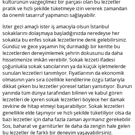
kültürünün vazgeçilmez bir parçası olan bu lezzetler
pratik ve hızlı şekilde tüketmeye izin vererek zamandan
da önemli tasarruf yapmanızı sağlayabilir.
İster gezi amaçlı ister iş amacıyla olsun İstanbul
sokaklarını dolaşmaya başladığınızda neredeyse her
sokakta bu enfes sokak lezzetlerine denk gelebilirsiniz.
Gündüz ve gece yaşamın hiç durmadığı bir kentte bu
lezzetlerden deneyimlemek şehrin dokusunu da daha
hissetmenize imkân verebilir. Sokak lezzeti ifadesi
çoğunlukla sokak satıcılarının ya da küçük işletmelerde
sunulan lezzetleri tanımlıyor. Fiyatlarının da ekonomik
olmasının yanı sıra özellikle kendilerine özgü tatlarıyla
dikkat çeken bu lezzetler yöresel tatları yansıtıyor. Bunun
yanında tüm dünya tarafından bilinen ve kabul gören
lezzetleri de içeren sokak lezzetleri böylece her damak
zevkine de hitap etmeyi başarabiliyor. Sokak lezzetleri
genellikle elde taşınıyor ve hızlı şekilde tüketiliyor olsa da
bazı lezzetler için daha fazla zaman ayırmanız gerekebilir.
Sos, baharat ve garnitürler ile daha da zengin hale gelen
bu lezzetler ile farklı bir deneyim yaşayabilirsiniz.