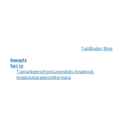
TatilBudur Blog
Anasayfa
Yurt İçi
Tümü
Akdeniz
Ege
Güneydoğu Anadolu
İç
Anadolu
Karadeniz
Marmara