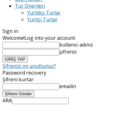
Tur Önerileri
Yurtdışı Turlar
Yurtiçi Turlar
Sign in
Welcome!
Log into your account
kullanıcı adınız
şifreniz
Şifrenizi mi unuttunuz?
Password recovery
Şifreni kurtar
emailin
ARA