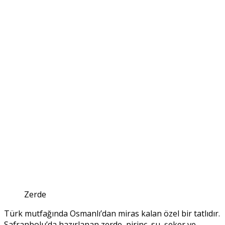
Zerde
Türk mutfağında Osmanlı’dan miras kalan özel bir tatlıdır.
Safranbolu’da hazırlanan zerde, pirinç, su, şeker ve