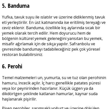
5. Banduma
Yufka, tavuk suyu ile ıslatılır ve üzerine didiklenmiş tavuk
eti yerleştirilir. En üst katmanında ise eritilmiş tereyağı ve
ceviz eklenir. Banduma, özellikle kış aylarında sıcak bir
yemek olarak tercih edilir. Hem doyurucu hem de
bölgenin kültürel yemek geleneğini yansıtan bu yemek,
misafir ağırlamak için de sıkça yapılır. Safranbolu ve
çevresinde bandumayı tadabileceğiniz pek çok yöresel
restoran bulabilirsiniz.
6. Perohi
Temel malzemeleri un, yumurta, su ve tuz olan perohinin
hamuru, incecik açılır. İç harcı genellikle patates püresi
veya lor peynirinden hazırlanır. Küçük üçgen ya da
dikdörtgen şeklinde katlanan hamurlar, kaynar suda
haşlanarak pişirilir.
Pişen perohiler, sarımsaklı yoğurt ve üzerine dökülen