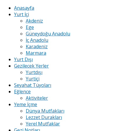
Anasayfa
Yurt İçi
Akdeniz
Ege
Güneydoğu Anadolu
İç Anadolu
Karadeniz
Marmara
Yurt Dışı
Gezilecek Yerler
Yurtdışı
Yurtiçi
Seyahat Tüyoları
Eğlence
Aktiviteler
Yeme İçme
Dünya Mutfakları
Lezzet Durakları
Yerel Mutfaklar
Gezi Notları