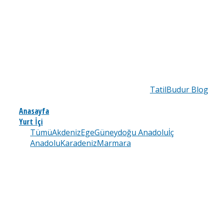
TatilBudur Blog
Anasayfa
Yurt İçi
Tümü
Akdeniz
Ege
Güneydoğu Anadolu
İç
Anadolu
Karadeniz
Marmara