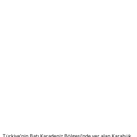
Türkiye’nin Batı Karadeniz Bölgesi’nde yer alan Karabük,