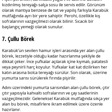
kızdırılmış tereyağı-salça sosu ile servis edilir. Görünüm
olarak mantıya benzese de tat ve yapılış farkıyla Karabük
mutfağında ayrı bir yere sahiptir. Perohi, özellikle kış
sofralarının vazgeçilmezi olarak bilinir. Sıcacık bir
başlangıç yemeği olarak sunulur.
7. Çullu Börek
Karabük’ün sevilen hamur işleri arasında yer alan çullu
börek, lezzetiyle olduğu kadar hazırlanma şekliyle de
dikkat çeker. İnce yufkalar açılarak içine kıymalı, patatesli
veya peynirli harç koyulur. Yufkalar kat kat dizilirken her
katın arasına bolca tereyağı sürülür. Son olarak, üzerine
yumurta sarısı sürülerek fırında pişirilir.
Adını üzerindeki yumurta sarısından alan çullu börek, çıtır
çıtır yapısıyla kahvaltı sofralarının ve çay saatlerinin
vazgeçilmezidir. Geleneksel Karabük mutfağında sıkça yer
alan bu börek, misafirlere ikram edilmek üzere özenle
hazırlanır.