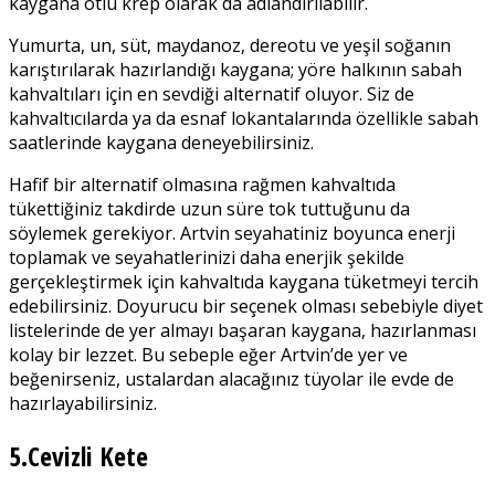
kaygana otlu krep olarak da adlandırılabilir.
Yumurta, un, süt, maydanoz, dereotu ve yeşil soğanın
karıştırılarak hazırlandığı kaygana; yöre halkının sabah
kahvaltıları için en sevdiği alternatif oluyor. Siz de
kahvaltıcılarda ya da esnaf lokantalarında özellikle sabah
saatlerinde kaygana deneyebilirsiniz.
Hafif bir alternatif olmasına rağmen kahvaltıda
tükettiğiniz takdirde uzun süre tok tuttuğunu da
söylemek gerekiyor. Artvin seyahatiniz boyunca enerji
toplamak ve seyahatlerinizi daha enerjik şekilde
gerçekleştirmek için kahvaltıda kaygana tüketmeyi tercih
edebilirsiniz. Doyurucu bir seçenek olması sebebiyle diyet
listelerinde de yer almayı başaran kaygana, hazırlanması
kolay bir lezzet. Bu sebeple eğer Artvin’de yer ve
beğenirseniz, ustalardan alacağınız tüyolar ile evde de
hazırlayabilirsiniz.
5.Cevizli Kete