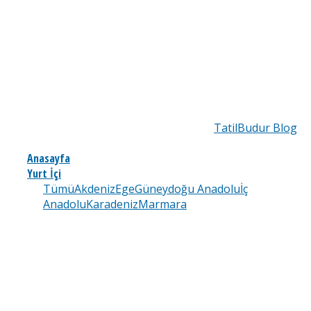
TatilBudur Blog
Anasayfa
Yurt İçi
Tümü
Akdeniz
Ege
Güneydoğu Anadolu
İç
Anadolu
Karadeniz
Marmara