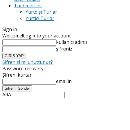
Tur Önerileri
Yurtdışı Turlar
Yurtiçi Turlar
Sign in
Welcome!
Log into your account
kullanıcı adınız
şifreniz
Şifrenizi mi unuttunuz?
Password recovery
Şifreni kurtar
emailin
ARA