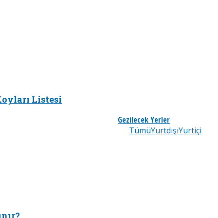
oyları Listesi
Gezilecek Yerler
Tümü
Yurtdışı
Yurtiçi
ınır?