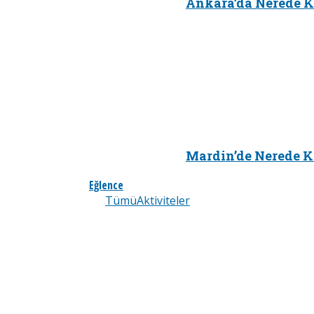
Ankara’da Nerede K
Mardin’de Nerede K
Eğlence
Tümü
Aktiviteler