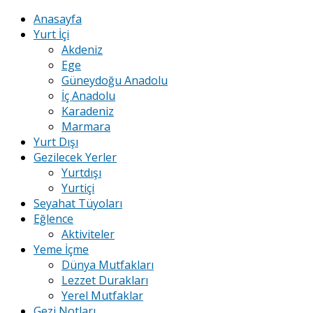
Anasayfa
Yurt İçi
Akdeniz
Ege
Güneydoğu Anadolu
İç Anadolu
Karadeniz
Marmara
Yurt Dışı
Gezilecek Yerler
Yurtdışı
Yurtiçi
Seyahat Tüyoları
Eğlence
Aktiviteler
Yeme İçme
Dünya Mutfakları
Lezzet Durakları
Yerel Mutfaklar
Gezi Notları