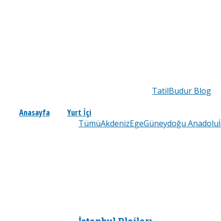
TatilBudur Blog
Anasayfa
Yurt İçi
Tümü
Akdeniz
Ege
Güneydoğu Anadolu
İstanbul Plajları