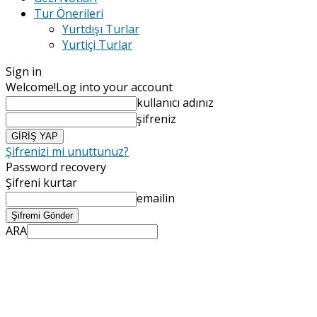
Tur Önerileri
Yurtdışı Turlar
Yurtiçi Turlar
Sign in
Welcome!
Log into your account
kullanıcı adınız
şifreniz
Şifrenizi mi unuttunuz?
Password recovery
Şifreni kurtar
emailin
ARA