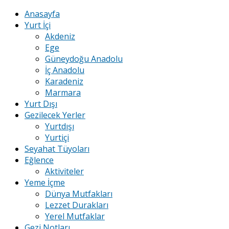
Anasayfa
Yurt İçi
Akdeniz
Ege
Güneydoğu Anadolu
İç Anadolu
Karadeniz
Marmara
Yurt Dışı
Gezilecek Yerler
Yurtdışı
Yurtiçi
Seyahat Tüyoları
Eğlence
Aktiviteler
Yeme İçme
Dünya Mutfakları
Lezzet Durakları
Yerel Mutfaklar
Gezi Notları