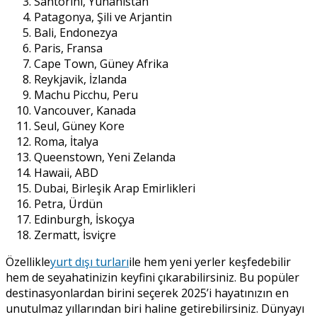
Santorini, Yunanistan
Patagonya, Şili ve Arjantin
Bali, Endonezya
Paris, Fransa
Cape Town, Güney Afrika
Reykjavik, İzlanda
Machu Picchu, Peru
Vancouver, Kanada
Seul, Güney Kore
Roma, İtalya
Queenstown, Yeni Zelanda
Hawaii, ABD
Dubai, Birleşik Arap Emirlikleri
Petra, Ürdün
Edinburgh, İskoçya
Zermatt, İsviçre
Özellikle
yurt dışı turları
ile hem yeni yerler keşfedebilir
hem de seyahatinizin keyfini çıkarabilirsiniz. Bu popüler
destinasyonlardan birini seçerek 2025’i hayatınızın en
unutulmaz yıllarından biri haline getirebilirsiniz. Dünyayı