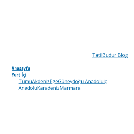
TatilBudur Blog
Anasayfa
Yurt İçi
Tümü
Akdeniz
Ege
Güneydoğu Anadolu
İç
Anadolu
Karadeniz
Marmara