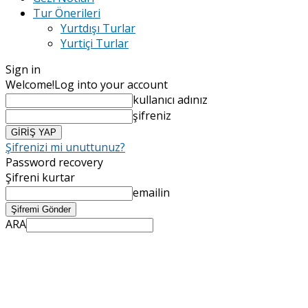
Tur Önerileri
Yurtdışı Turlar
Yurtiçi Turlar
Sign in
Welcome!
Log into your account
kullanıcı adınız
şifreniz
Şifrenizi mi unuttunuz?
Password recovery
Şifreni kurtar
emailin
ARA