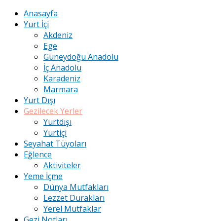
Anasayfa
Yurt İçi
Akdeniz
Ege
Güneydoğu Anadolu
İç Anadolu
Karadeniz
Marmara
Yurt Dışı
Gezilecek Yerler
Yurtdışı
Yurtiçi
Seyahat Tüyoları
Eğlence
Aktiviteler
Yeme İçme
Dünya Mutfakları
Lezzet Durakları
Yerel Mutfaklar
Gezi Notları