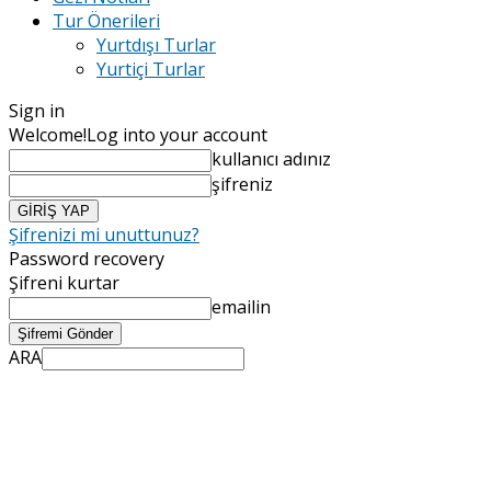
Tur Önerileri
Yurtdışı Turlar
Yurtiçi Turlar
Sign in
Welcome!
Log into your account
kullanıcı adınız
şifreniz
Şifrenizi mi unuttunuz?
Password recovery
Şifreni kurtar
emailin
ARA