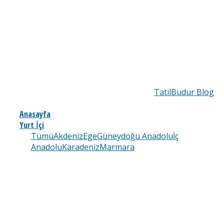
TatilBudur Blog
Anasayfa
Yurt İçi
Tümü
Akdeniz
Ege
Güneydoğu Anadolu
İç
Anadolu
Karadeniz
Marmara