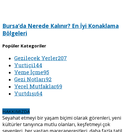
Bursa’da Nerede Kalınır? En İyi Konaklama
Bölgeleri
Popüler Kategoriler
Gezilecek Yerler
207
Yurtiçi
144
Yeme İçme
95
Gezi Notları
92
Yerel Mutfaklar
69
Yurtdışı
64
HAKKIMIZDA
Seyahat etmeyi bir yaşam biçimi olarak görenleri, yeni
kültürler tanıyınca mutlu olanları, keşfetmeyi çok
sevenleri, her yaştan maceraperestleri, daha fazla tatil