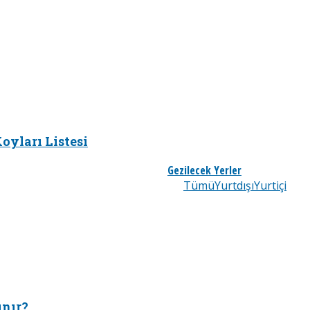
oyları Listesi
Gezilecek Yerler
Tümü
Yurtdışı
Yurtiçi
ınır?