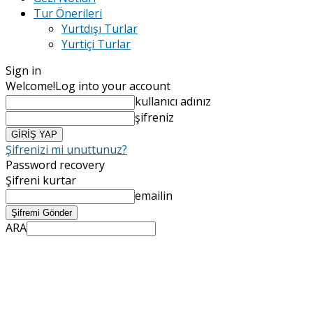
Tur Önerileri
Yurtdışı Turlar
Yurtiçi Turlar
Sign in
Welcome!
Log into your account
kullanıcı adınız
şifreniz
Şifrenizi mi unuttunuz?
Password recovery
Şifreni kurtar
emailin
ARA