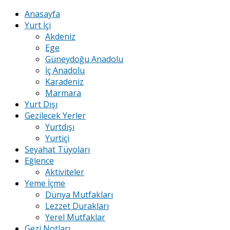
Anasayfa
Yurt İçi
Akdeniz
Ege
Güneydoğu Anadolu
İç Anadolu
Karadeniz
Marmara
Yurt Dışı
Gezilecek Yerler
Yurtdışı
Yurtiçi
Seyahat Tüyoları
Eğlence
Aktiviteler
Yeme İçme
Dünya Mutfakları
Lezzet Durakları
Yerel Mutfaklar
Gezi Notları