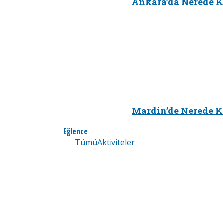
Ankara’da Nerede K
Mardin’de Nerede K
Eğlence
Tümü
Aktiviteler