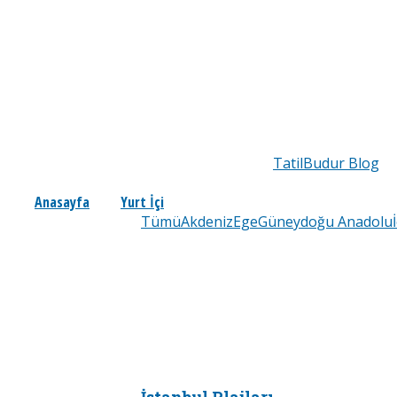
TatilBudur Blog
Anasayfa
Yurt İçi
Tümü
Akdeniz
Ege
Güneydoğu Anadolu
İstanbul Plajları