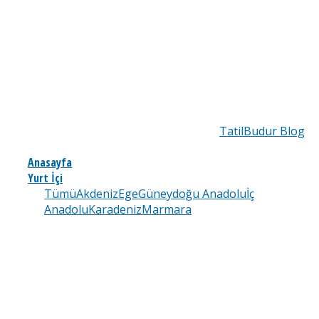
TatilBudur Blog
Anasayfa
Yurt İçi
Tümü
Akdeniz
Ege
Güneydoğu Anadolu
İç
Anadolu
Karadeniz
Marmara