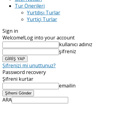
Tur Önerileri
Yurtdışı Turlar
Yurtiçi Turlar
Sign in
Welcome!
Log into your account
kullanıcı adınız
şifreniz
Şifrenizi mi unuttunuz?
Password recovery
Şifreni kurtar
emailin
ARA