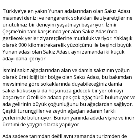
Türkiye’ye en yakın Yunan adalarından olan Sakız Adası
masmavi denizi ve rengarenk sokakları ile ziyaretçilerine
unutulmaz bir deneyim yaşatmayı başarıyor. İzmir
Çeşme’nin tam karşısında yer alan Sakız Adası’nda
gezilecek yerler ziyaretçilerine mutluluk veriyor. Yaklaşık
olarak 900 kilometrekarelik yüzölçümü ile beşinci büyük
Yunan adası olan Sakız Adası, aynı zamanda iki küçük
adayı daha içeriyor.
İsmini sakız ağaçlarından alan ve damla sakızının yoğun
olarak üretildiği bir bölge olan Sakız Adası, bu bakımdan
mevsimine göre sokaklarında duyabileceğiniz damla
sakızı kokusuyla da hoşunuza gidecek bir yer olmayı
başarıyor. Özellikle adada pek çok ağaç türü bulunuyor ve
ada gelirinin büyük çoğunluğunu bu ağaçlardan sağlıyor.
Çeşitli turunçgiller ve zeytin ağaçları adanın farklı
yerlerinde bulunuyor. Bunun yanında adada vişne ve incir
üretimi de yaygın olarak yapılıyor.
Ada sadece tarımdan değil aynı zamanda turizmden de