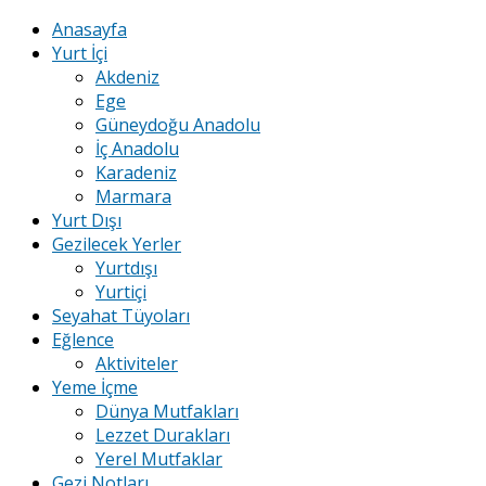
Anasayfa
Yurt İçi
Akdeniz
Ege
Güneydoğu Anadolu
İç Anadolu
Karadeniz
Marmara
Yurt Dışı
Gezilecek Yerler
Yurtdışı
Yurtiçi
Seyahat Tüyoları
Eğlence
Aktiviteler
Yeme İçme
Dünya Mutfakları
Lezzet Durakları
Yerel Mutfaklar
Gezi Notları