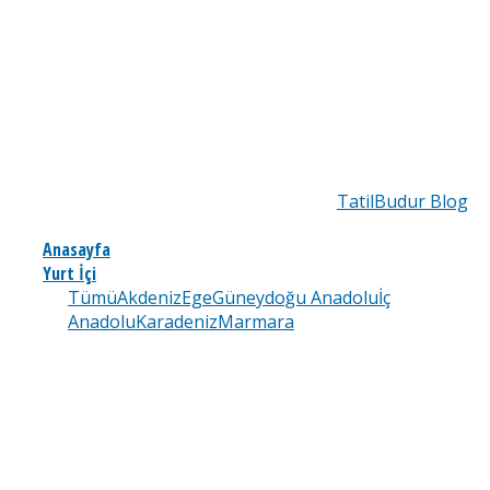
TatilBudur Blog
Anasayfa
Yurt İçi
Tümü
Akdeniz
Ege
Güneydoğu Anadolu
İç
Anadolu
Karadeniz
Marmara