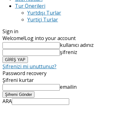
Tur Önerileri
Yurtdışı Turlar
Yurtiçi Turlar
Sign in
Welcome!
Log into your account
kullanıcı adınız
şifreniz
Şifrenizi mi unuttunuz?
Password recovery
Şifreni kurtar
emailin
ARA