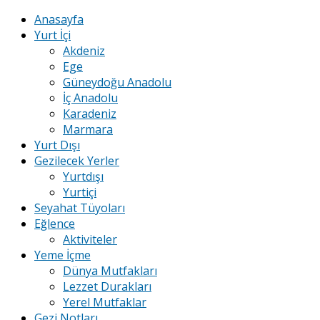
Anasayfa
Yurt İçi
Akdeniz
Ege
Güneydoğu Anadolu
İç Anadolu
Karadeniz
Marmara
Yurt Dışı
Gezilecek Yerler
Yurtdışı
Yurtiçi
Seyahat Tüyoları
Eğlence
Aktiviteler
Yeme İçme
Dünya Mutfakları
Lezzet Durakları
Yerel Mutfaklar
Gezi Notları