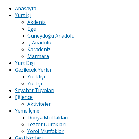
Anasayfa
Yurt İçi
Akdeniz
Ege
Güneydoğu Anadolu
İç Anadolu
Karadeniz
Marmara
Yurt Dışı
Gezilecek Yerler
Yurtdışı
Yurtiçi
Seyahat Tüyoları
Eğlence
Aktiviteler
Yeme İçme
Dünya Mutfakları
Lezzet Durakları
Yerel Mutfaklar
Gezi Notları