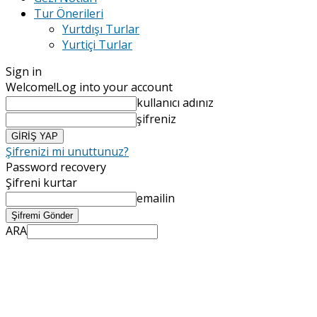
Tur Önerileri
Yurtdışı Turlar
Yurtiçi Turlar
Sign in
Welcome!
Log into your account
kullanıcı adınız
şifreniz
Şifrenizi mi unuttunuz?
Password recovery
Şifreni kurtar
emailin
ARA