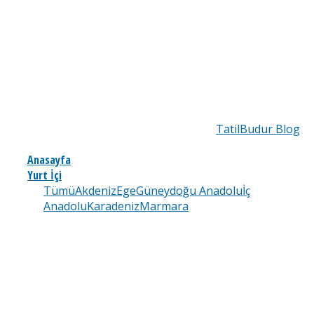
TatilBudur Blog
Anasayfa
Yurt İçi
Tümü
Akdeniz
Ege
Güneydoğu Anadolu
İç
Anadolu
Karadeniz
Marmara