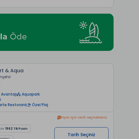
rt & Aqua
nşehir
 Avantajı
Aquapark
i
arte Restoranlı
Özel Plaj
Fiyat için tarih seçmelisiniz
cın
1962 TB Puan
Tarih Seçiniz
rantisi