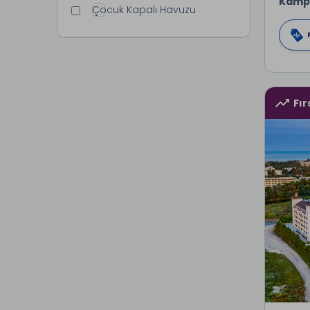
Kamp
Çocuk Kapalı Havuzu
Fır