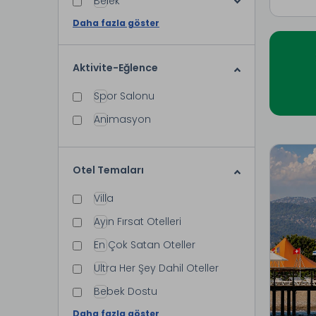
Belek
Daha fazla göster
Aktivite-Eğlence
Spor Salonu
Animasyon
Otel Temaları
Villa
Ayın Fırsat Otelleri
En Çok Satan Oteller
Ultra Her Şey Dahil Oteller
Bebek Dostu
Daha fazla göster