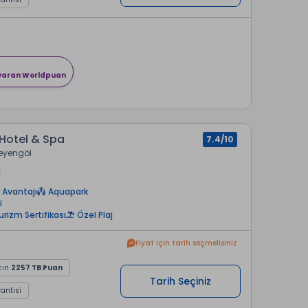
 varan Worldpuan
r Hotel & Spa
7.4/10
reyengöl
 Avantajı
Aquapark
i
urizm Sertifikası
Özel Plaj
Fiyat için tarih seçmelisiniz
cın
2257 TB Puan
Tarih Seçiniz
rantisi