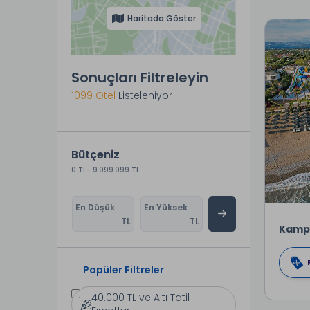
Haritada Göster
Sonuçları Filtreleyin
1099 Otel
Listeleniyor
Bütçeniz
0 TL
- 9.999.999 TL
En Düşük
En Yüksek
TL
TL
Kamp
Popüler Filtreler
40.000 TL ve Altı Tatil