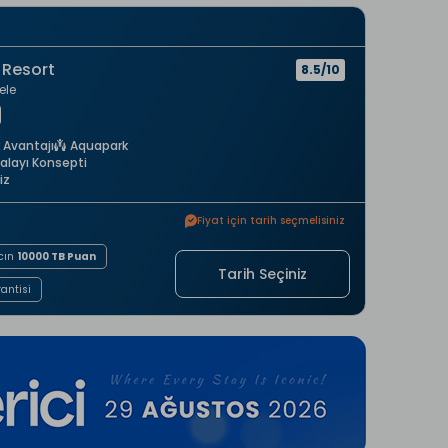
 Resort
8.5/10
ele
 Avantajı
Aquapark
alayı Konsepti
iz
Fiyat için tarih seçmelisiniz
cın
10000 TB Puan
Tarih Seçiniz
rantisi