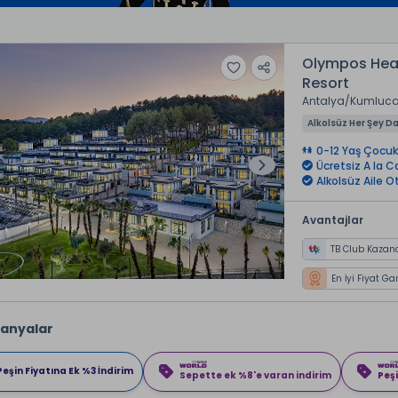
Olympos Heal
Resort
Antalya
Kumluc
Alkolsüz Her Şey Da
0-12 Yaş Çocuk
Ücretsiz A la C
Alkolsüz Aile Ot
Avantajlar
TB Club Kazan
En İyi Fiyat Ga
anyalar
Peşin Fiyatına Ek %3 İndirim
Sepette ek %8'e varan indirim
Peşi