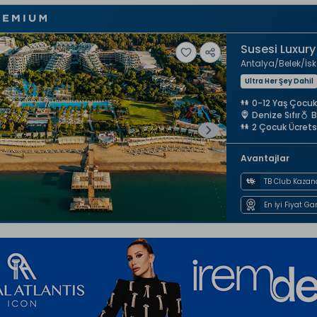
Susesi Luxury
Antalya
Belek
İsk
Ultra Her Şey Dahil
0-12 Yaş Çocuk
Denize Sıfır
B
2 Çocuk Ücrets
Avantajlar
TB Club Kazan
En İyi Fiyat Ga