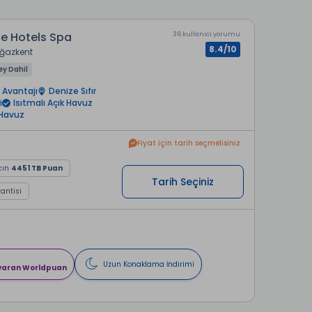
e Hotels Spa
36 kullanıcı yorumu
8.4/10
ğazkent
ey Dahil
 Avantajı
Denize Sıfır
i
Isıtmalı Açık Havuz
 Havuz
Fiyat için tarih seçmelisiniz
cın
4451 TB Puan
Tarih Seçiniz
rantisi
Uzun Konaklama İndirimi
 varan Worldpuan