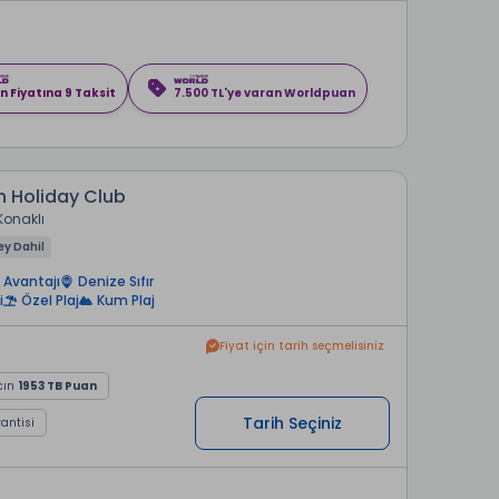
n Fiyatına 9 Taksit
7.500 TL'ye varan Worldpuan
 Holiday Club
Konaklı
ey Dahil
 Avantajı
Denize Sıfır
i
Özel Plaj
Kum Plaj
Fiyat için tarih seçmelisiniz
cın
1953 TB Puan
Tarih Seçiniz
rantisi