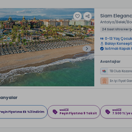
Siam Eleganc
Antalya
Belek
Bo
24 Saat Ultra Her Ş
0-13 Yaş Çocuk
Balayı Konsept
Isıtmalı Kapalı
Avantajlar
TB Club Kazan
En İyi Fiyat Ga
anyalar
Peşin Fiyatına Ek %3 İndirim
Peşin Fiyatına 9 Taksit
7.500 TL'ye