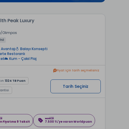
th Peak Luxury
a
Olimpos
hil
 Avantajı
Balayı Konsepti
arte Restoranlı
eli
Kum - Çakıl Plaj
Fiyat için tarih seçmelisiniz
cın
1324 TB Puan
Tarih Seçiniz
rantisi
n Fiyatına 9 Taksit
7.500 TL'ye varan Worldpuan