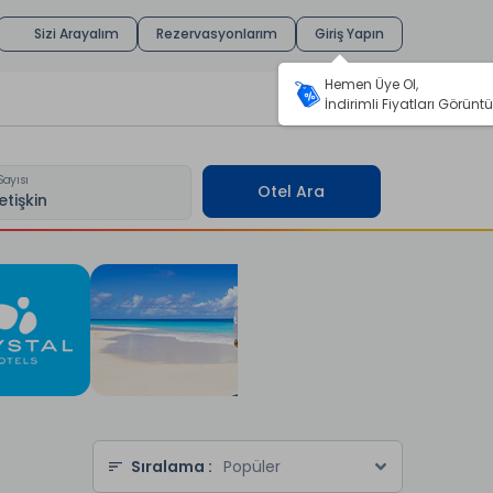
Sizi Arayalım
Rezervasyonlarım
Giriş Yapın
Hemen Üye Ol,
İndirimli Fiyatları Görüntü
Sayısı
Otel Ara
Sıralama :
Popüler