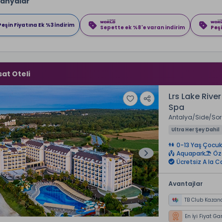
anyalar
Peşin Fiyatına Ek %3 İndirim
Sepette ek %8'e varan indirim
Peşi
sat Oteli
Lrs Lake Rive
Spa
Antalya
Side
So
Ultra Her Şey Dahil
0-13 Yaş Çocuk
Aquapark
Öze
Ücretsiz A la C
Avantajlar
TB Club Kazan
En İyi Fiyat Ga