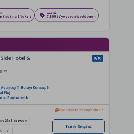
n Fiyatına 9 Taksit
7.500 TL'ye varan Worldpuan
r Side Hotel &
8/10
rgun
 Avantajı
Balayı Konsepti
l Plaj
arte Restorantlı
Fiyat için tarih seçmelisiniz
cın
2148 TB Puan
Tarih Seçiniz
rantisi