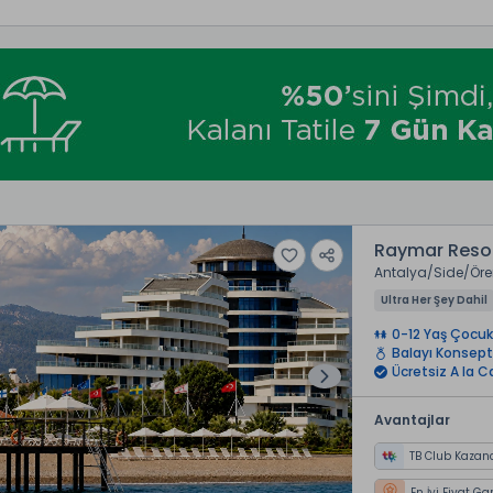
Raymar Reso
Antalya
Side
Öre
Ultra Her Şey Dahil
0-12 Yaş Çocuk
Balayı Konsept
Ücretsiz A la C
Avantajlar
TB Club Kazan
En İyi Fiyat Ga