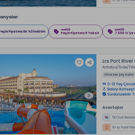
anyalar
Peşin Fiyatına Ek %3 İndirim
Peşin Fiyatına 9 Taksit
7.500 TL'ye
Lrs Port Rive
Antalya
Side
Tit
Ultra Her Şey Dahil
0-13 Yaş Çocuk
Balayı Konsept
Sürdürülebilir T
Avantajlar
TB Club Kazan
En İyi Fiyat Ga