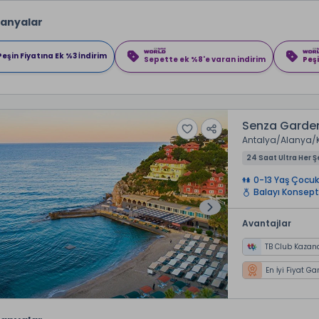
anyalar
Peşin Fiyatına Ek %3 İndirim
Sepette ek %8'e varan indirim
Peşi
Senza Garden
Antalya
Alanya
24 Saat Ultra Her Ş
0-13 Yaş Çocuk
Balayı Konsept
Avantajlar
TB Club Kazan
En İyi Fiyat Ga