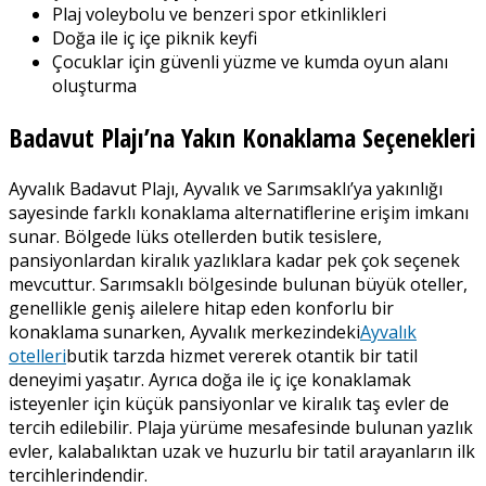
Plaj voleybolu ve benzeri spor etkinlikleri
Doğa ile iç içe piknik keyfi
Çocuklar için güvenli yüzme ve kumda oyun alanı
oluşturma
Badavut Plajı’na Yakın Konaklama Seçenekleri
Ayvalık Badavut Plajı, Ayvalık ve Sarımsaklı’ya yakınlığı
sayesinde farklı konaklama alternatiflerine erişim imkanı
sunar. Bölgede lüks otellerden butik tesislere,
pansiyonlardan kiralık yazlıklara kadar pek çok seçenek
mevcuttur. Sarımsaklı bölgesinde bulunan büyük oteller,
genellikle geniş ailelere hitap eden konforlu bir
konaklama sunarken, Ayvalık merkezindeki
Ayvalık
otelleri
butik tarzda hizmet vererek otantik bir tatil
deneyimi yaşatır. Ayrıca doğa ile iç içe konaklamak
isteyenler için küçük pansiyonlar ve kiralık taş evler de
tercih edilebilir. Plaja yürüme mesafesinde bulunan yazlık
evler, kalabalıktan uzak ve huzurlu bir tatil arayanların ilk
tercihlerindendir.