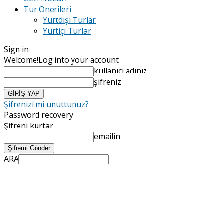
Tur Önerileri
Yurtdışı Turlar
Yurtiçi Turlar
Sign in
Welcome!
Log into your account
kullanıcı adınız
şifreniz
Şifrenizi mi unuttunuz?
Password recovery
Şifreni kurtar
emailin
ARA