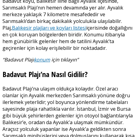
Badavut koyu, Balıkesir iline bağlı Ayvalık ilçesinde,
Sarımsaklı Plajı’nın hemen devamında yer alır. Ayvalık
merkeze yaklaşık 7 kilometre mesafededir ve
Sarımsaklı’dan birkaç dakikalık yolculukla ulaşılabilir.
Plaj,
Balıkesir plajları ve koyları listesi
içerisinde doğallığını
en çok koruyan bölgelerden biridir. Konumu itibarıyla
hem günübirlik gelenler hem de tatilini Ayvalık’ta
geçirenler için kolay erişilebilir bir noktadadır.
“Badavut Plajı
konum
için tıklayın”
Badavut Plajı’na Nasıl Gidilir?
Badavut Plajı’na ulaşım oldukça kolaydır. Özel aracı
olanlar için Ayvalık merkezden Sarımsaklı yönüne doğru
ilerlemek yeterlidir; yol boyunca yönlendirme tabelaları
sayesinde plaja rahatlıkla varılır. İstanbul, İzmir ve Bursa
gibi büyük şehirlerden gelenler için otoyol bağlantılarıyla
Balıkesir’e, oradan da Ayvalık’a ulaşmak mümkündür.
Araçsız yolculuk yapanlar ise Ayvalık’a geldikten sonra
Sarımsaklı minibüslerini veya dolmuşlarını kullanarak kısa