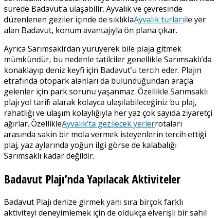
sürede Badavut’a ulaşabilir. Ayvalık ve çevresinde
düzenlenen geziler içinde de sıklıkla
Ayvalık turları
ile yer
alan Badavut, konum avantajıyla ön plana çıkar.
Ayrıca Sarımsaklı’dan yürüyerek bile plaja gitmek
mümkündür, bu nedenle tatilciler genellikle Sarımsaklı’da
konaklayıp deniz keyfi için Badavut’u tercih eder. Plajın
etrafında otopark alanları da bulunduğundan araçla
gelenler için park sorunu yaşanmaz. Özellikle Sarımsaklı
plajı yol tarifi alarak kolayca ulaşılabileceğiniz bu plaj,
rahatlığı ve ulaşım kolaylığıyla her yaz çok sayıda ziyaretçi
ağırlar. Özellikle
Ayvalık’ta gezilecek yerler
rotaları
arasında sakin bir mola vermek isteyenlerin tercih ettiği
plaj, yaz aylarında yoğun ilgi görse de kalabalığı
Sarımsaklı kadar değildir.
Badavut Plajı’nda Yapılacak Aktiviteler
Badavut Plajı denize girmek yanı sıra birçok farklı
aktiviteyi deneyimlemek için de oldukça elverişli bir sahil