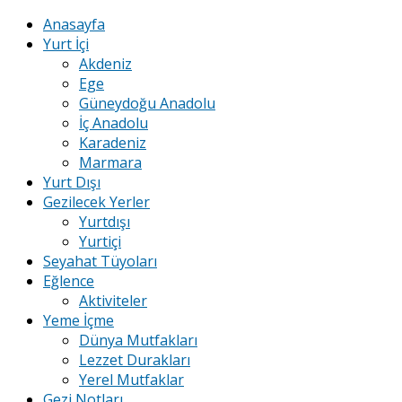
Anasayfa
Yurt İçi
Akdeniz
Ege
Güneydoğu Anadolu
İç Anadolu
Karadeniz
Marmara
Yurt Dışı
Gezilecek Yerler
Yurtdışı
Yurtiçi
Seyahat Tüyoları
Eğlence
Aktiviteler
Yeme İçme
Dünya Mutfakları
Lezzet Durakları
Yerel Mutfaklar
Gezi Notları