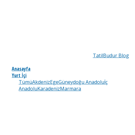
TatilBudur Blog
Anasayfa
Yurt İçi
Tümü
Akdeniz
Ege
Güneydoğu Anadolu
İç
Anadolu
Karadeniz
Marmara