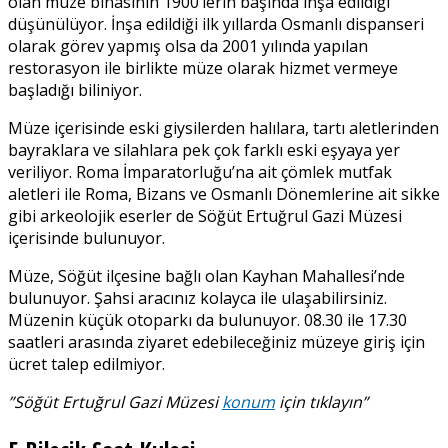
olan müze binasının 1900’lerin başında inşa edildiği
düşünülüyor. İnşa edildiği ilk yıllarda Osmanlı dispanseri
olarak görev yapmış olsa da 2001 yılında yapılan
restorasyon ile birlikte müze olarak hizmet vermeye
başladığı biliniyor.
Müze içerisinde eski giysilerden halılara, tartı aletlerinden
bayraklara ve silahlara pek çok farklı eski eşyaya yer
veriliyor. Roma İmparatorluğu’na ait çömlek mutfak
aletleri ile Roma, Bizans ve Osmanlı Dönemlerine ait sikke
gibi arkeolojik eserler de Söğüt Ertuğrul Gazi Müzesi
içerisinde bulunuyor.
Müze, Söğüt ilçesine bağlı olan Kayhan Mahallesi’nde
bulunuyor. Şahsi aracınız kolayca ile ulaşabilirsiniz.
Müzenin küçük otoparkı da bulunuyor. 08.30 ile 17.30
saatleri arasında ziyaret edebileceğiniz müzeye giriş için
ücret talep edilmiyor.
”Söğüt Ertuğrul Gazi Müzesi
konum
için tıklayın”