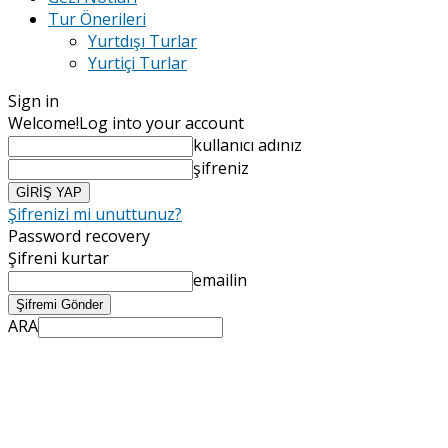
Tur Önerileri
Yurtdışı Turlar
Yurtiçi Turlar
Sign in
Welcome!
Log into your account
kullanıcı adınız
şifreniz
Şifrenizi mi unuttunuz?
Password recovery
Şifreni kurtar
emailin
ARA