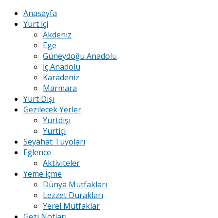
Anasayfa
Yurt İçi
Akdeniz
Ege
Güneydoğu Anadolu
İç Anadolu
Karadeniz
Marmara
Yurt Dışı
Gezilecek Yerler
Yurtdışı
Yurtiçi
Seyahat Tüyoları
Eğlence
Aktiviteler
Yeme İçme
Dünya Mutfakları
Lezzet Durakları
Yerel Mutfaklar
Gezi Notları