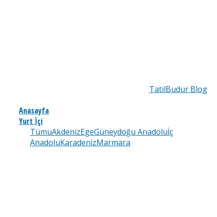
TatilBudur Blog
Anasayfa
Yurt İçi
Tümü
Akdeniz
Ege
Güneydoğu Anadolu
İç
Anadolu
Karadeniz
Marmara