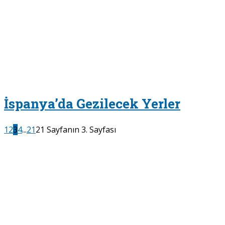
İspanya’da Gezilecek Yerler
1
2
3
4
...
21
21 Sayfanın 3. Sayfası