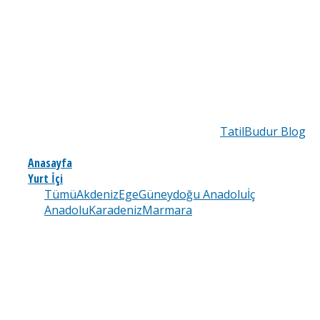
TatilBudur Blog
Anasayfa
Yurt İçi
Tümü
Akdeniz
Ege
Güneydoğu Anadolu
İç
Anadolu
Karadeniz
Marmara