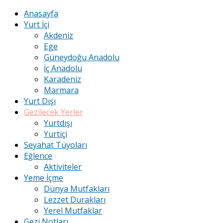
Anasayfa
Yurt İçi
Akdeniz
Ege
Güneydoğu Anadolu
İç Anadolu
Karadeniz
Marmara
Yurt Dışı
Gezilecek Yerler
Yurtdışı
Yurtiçi
Seyahat Tüyoları
Eğlence
Aktiviteler
Yeme İçme
Dünya Mutfakları
Lezzet Durakları
Yerel Mutfaklar
Gezi Notları