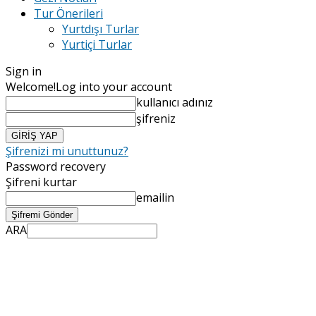
Tur Önerileri
Yurtdışı Turlar
Yurtiçi Turlar
Sign in
Welcome!
Log into your account
kullanıcı adınız
şifreniz
Şifrenizi mi unuttunuz?
Password recovery
Şifreni kurtar
emailin
ARA