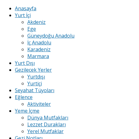
Anasayfa
Yurt İçi
Akdeniz
Ege
Güneydoğu Anadolu
İç Anadolu
Karadeniz
Marmara
Yurt Dışı
Gezilecek Yerler
Yurtdışı
Yurtiçi
Seyahat Tüyoları
Eğlence
Aktiviteler
Yeme İçme
Dünya Mutfakları
Lezzet Durakları
Yerel Mutfaklar
Gezi Notları