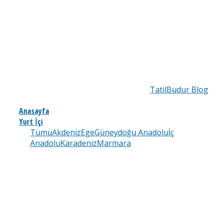
TatilBudur Blog
Anasayfa
Yurt İçi
Tümü
Akdeniz
Ege
Güneydoğu Anadolu
İç
Anadolu
Karadeniz
Marmara