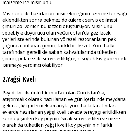
malzeme ise mısır unu.
Mısır unu ile hazırlanan mısır ekmeğinin üzerine tereyağı
eklendikten sonra pekmez dökülerek servis edilmesi
çimuri adı verilen bu lezzeti oluşturuyor. Mısır unu
sebebiyle doyurucu olan ve
Gürcistan’da gezilecek
yerler
listelerinde bulunan yöresel restoranların pek
çoğunda bulunan çimuri, farklı bir lezzet. Yöre halkı
tarafından genellikle sabah kahvaltılarında tüketilen
çimuri, pekmez ile servis edildiği için soğuk kış günlerinde
ısınmaya yardımcı olabiliyor.
2.Yağşi Kveli
Peynirleri ile ünlü bir mutfak olan Gürcistan’da,
atıştırmalık olarak hazırlanan ve gün içerisinde meydana
gelen açlığı gidermek amacıyla yöre halkı tarafından
evlerde hazırlanan yağşi kveli tavada tereyağı eritildikten
sonra pişirilen köy peyniri. Sıcak servis edilen ve meze
olarak da tüketilen yağşi kveli köy peynirinin farklı