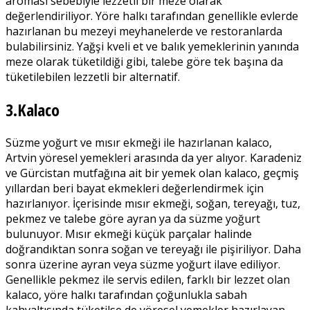
aroması sebebiyle lezzetli bir meze olarak
değerlendiriliyor. Yöre halkı tarafından genellikle evlerde
hazırlanan bu mezeyi meyhanelerde ve restoranlarda
bulabilirsiniz. Yağşi kveli et ve balık yemeklerinin yanında
meze olarak tüketildiği gibi, talebe göre tek başına da
tüketilebilen lezzetli bir alternatif.
3.Kalaco
Süzme yoğurt ve mısır ekmeği ile hazırlanan kalaco,
Artvin yöresel yemekleri arasında da yer alıyor. Karadeniz
ve Gürcistan mutfağına ait bir yemek olan kalaco, geçmiş
yıllardan beri bayat ekmekleri değerlendirmek için
hazırlanıyor. İçerisinde mısır ekmeği, soğan, tereyağı, tuz,
pekmez ve talebe göre ayran ya da süzme yoğurt
bulunuyor. Mısır ekmeği küçük parçalar halinde
doğrandıktan sonra soğan ve tereyağı ile pişiriliyor. Daha
sonra üzerine ayran veya süzme yoğurt ilave ediliyor.
Genellikle pekmez ile servis edilen, farklı bir lezzet olan
kalaco, yöre halkı tarafından çoğunlukla sabah
kahvaltısında tüketilse de yöresel yemekler hazırlayan