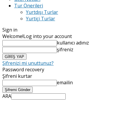
Tur Önerileri
Yurtdışı Turlar
Yurtiçi Turlar
Sign in
Welcome!
Log into your account
kullanıcı adınız
şifreniz
Şifrenizi mi unuttunuz?
Password recovery
Şifreni kurtar
emailin
ARA