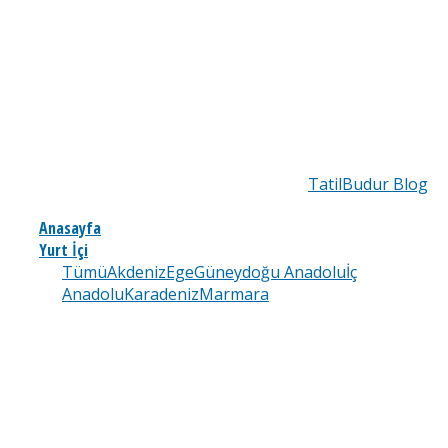
TatilBudur Blog
Anasayfa
Yurt İçi
Tümü
Akdeniz
Ege
Güneydoğu Anadolu
İç
Anadolu
Karadeniz
Marmara