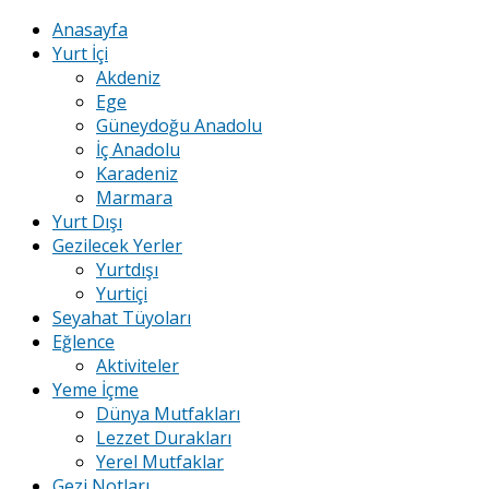
Anasayfa
Yurt İçi
Akdeniz
Ege
Güneydoğu Anadolu
İç Anadolu
Karadeniz
Marmara
Yurt Dışı
Gezilecek Yerler
Yurtdışı
Yurtiçi
Seyahat Tüyoları
Eğlence
Aktiviteler
Yeme İçme
Dünya Mutfakları
Lezzet Durakları
Yerel Mutfaklar
Gezi Notları