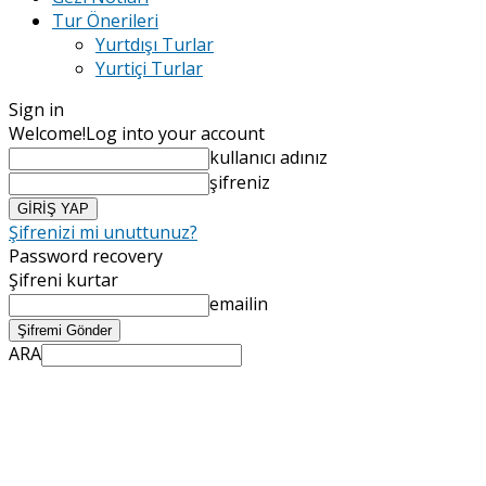
Tur Önerileri
Yurtdışı Turlar
Yurtiçi Turlar
Sign in
Welcome!
Log into your account
kullanıcı adınız
şifreniz
Şifrenizi mi unuttunuz?
Password recovery
Şifreni kurtar
emailin
ARA