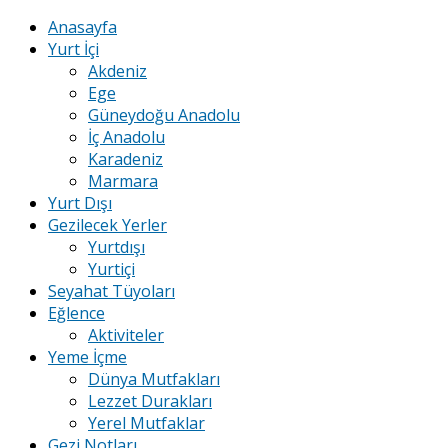
Anasayfa
Yurt İçi
Akdeniz
Ege
Güneydoğu Anadolu
İç Anadolu
Karadeniz
Marmara
Yurt Dışı
Gezilecek Yerler
Yurtdışı
Yurtiçi
Seyahat Tüyoları
Eğlence
Aktiviteler
Yeme İçme
Dünya Mutfakları
Lezzet Durakları
Yerel Mutfaklar
Gezi Notları