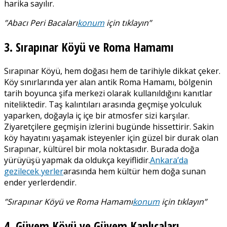
harika sayılır.
”Abacı Peri Bacaları
konum
için tıklayın”
3. Sırapınar Köyü ve Roma Hamamı
Sırapınar Köyü, hem doğası hem de tarihiyle dikkat çeker.
Köy sınırlarında yer alan antik Roma Hamamı, bölgenin
tarih boyunca şifa merkezi olarak kullanıldığını kanıtlar
niteliktedir. Taş kalıntıları arasında geçmişe yolculuk
yaparken, doğayla iç içe bir atmosfer sizi karşılar.
Ziyaretçilere geçmişin izlerini bugünde hissettirir. Sakin
köy hayatını yaşamak isteyenler için güzel bir durak olan
Sırapınar, kültürel bir mola noktasıdır. Burada doğa
yürüyüşü yapmak da oldukça keyiflidir.
Ankara’da
gezilecek yerler
arasında hem kültür hem doğa sunan
ender yerlerdendir.
”Sırapınar Köyü ve Roma Hamamı
konum
için tıklayın”
4. Güvem Köyü ve Güvem Kaplıcaları