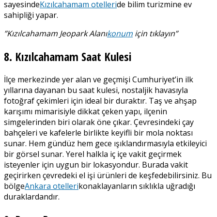
sayesinde
Kızılcahamam otelleri
de bilim turizmine ev
sahipliği yapar.
”Kızılcahamam Jeopark Alanı
konum
için tıklayın”
8. Kızılcahamam Saat Kulesi
İlçe merkezinde yer alan ve geçmişi Cumhuriyet’in ilk
yıllarına dayanan bu saat kulesi, nostaljik havasıyla
fotoğraf çekimleri için ideal bir duraktır. Taş ve ahşap
karışımı mimarisiyle dikkat çeken yapı, ilçenin
simgelerinden biri olarak öne çıkar. Çevresindeki çay
bahçeleri ve kafelerle birlikte keyifli bir mola noktası
sunar. Hem gündüz hem gece ışıklandırmasıyla etkileyici
bir görsel sunar. Yerel halkla iç içe vakit geçirmek
isteyenler için uygun bir lokasyondur. Burada vakit
geçirirken çevredeki el işi ürünleri de keşfedebilirsiniz. Bu
bölge
Ankara otelleri
konaklayanların sıklıkla uğradığı
duraklardandır.