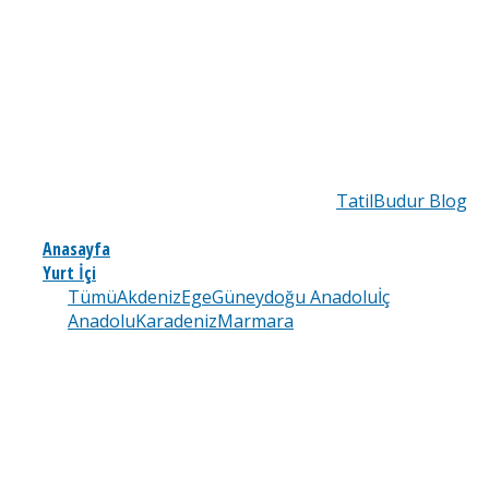
TatilBudur Blog
Anasayfa
Yurt İçi
Tümü
Akdeniz
Ege
Güneydoğu Anadolu
İç
Anadolu
Karadeniz
Marmara