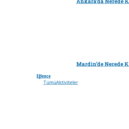
Ankara’da Nerede K
Mardin’de Nerede K
Eğlence
Tümü
Aktiviteler