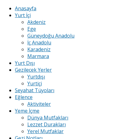
Anasayfa
Yurt İçi
Akdeniz
Ege
Güneydoğu Anadolu
İç Anadolu
Karadeniz
Marmara
Yurt Dışı
Gezilecek Yerler
Yurtdışı
Yurtiçi
Seyahat Tüyoları
Eğlence
Aktiviteler
Yeme İçme
Dünya Mutfakları
Lezzet Durakları
Yerel Mutfaklar
Gezi Notları