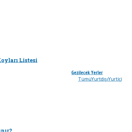
oyları Listesi
Gezilecek Yerler
Tümü
Yurtdışı
Yurtiçi
ınır?