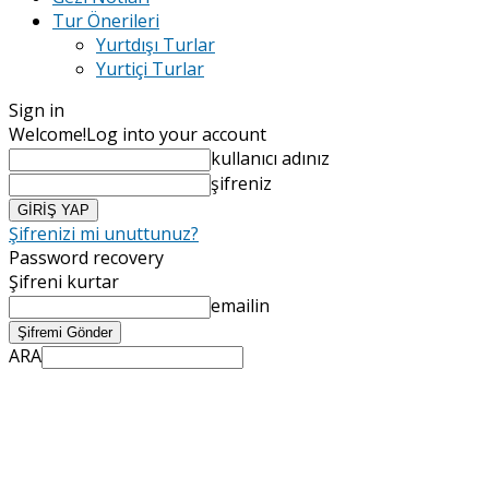
Tur Önerileri
Yurtdışı Turlar
Yurtiçi Turlar
Sign in
Welcome!
Log into your account
kullanıcı adınız
şifreniz
Şifrenizi mi unuttunuz?
Password recovery
Şifreni kurtar
emailin
ARA