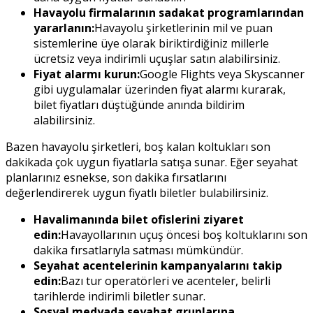
Havayolu firmalarının sadakat programlarından
yararlanın:
Havayolu şirketlerinin mil ve puan
sistemlerine üye olarak biriktirdiğiniz millerle
ücretsiz veya indirimli uçuşlar satın alabilirsiniz.
Fiyat alarmı kurun:
Google Flights veya Skyscanner
gibi uygulamalar üzerinden fiyat alarmı kurarak,
bilet fiyatları düştüğünde anında bildirim
alabilirsiniz.
Bazen havayolu şirketleri, boş kalan koltukları son
dakikada çok uygun fiyatlarla satışa sunar. Eğer seyahat
planlarınız esnekse, son dakika fırsatlarını
değerlendirerek uygun fiyatlı biletler bulabilirsiniz.
Havalimanında bilet ofislerini ziyaret
edin:
Havayollarının uçuş öncesi boş koltuklarını son
dakika fırsatlarıyla satması mümkündür.
Seyahat acentelerinin kampanyalarını takip
edin:
Bazı tur operatörleri ve acenteler, belirli
tarihlerde indirimli biletler sunar.
Sosyal medyada seyahat gruplarına