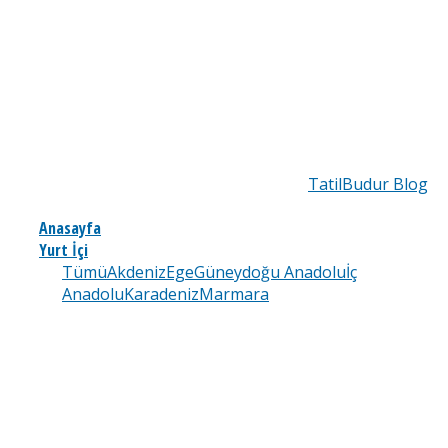
TatilBudur Blog
Anasayfa
Yurt İçi
Tümü
Akdeniz
Ege
Güneydoğu Anadolu
İç
Anadolu
Karadeniz
Marmara