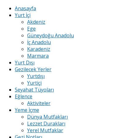
Anasayfa
Yurt İçi
Akdeniz
Ege
Güneydoğu Anadolu
İç Anadolu
Karadeniz
Marmara
Yurt Dışı
Gezilecek Yerler
Yurtdışı
Yurtiçi
Seyahat Tüyoları
Eğlence
Aktiviteler
Yeme İçme
Dünya Mutfakları
Lezzet Durakları
Yerel Mutfaklar
Gezi Notları