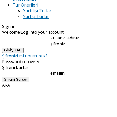
Tur Önerileri
Yurtdışı Turlar
Yurtiçi Turlar
Sign in
Welcome!
Log into your account
kullanıcı adınız
şifreniz
Şifrenizi mi unuttunuz?
Password recovery
Şifreni kurtar
emailin
ARA