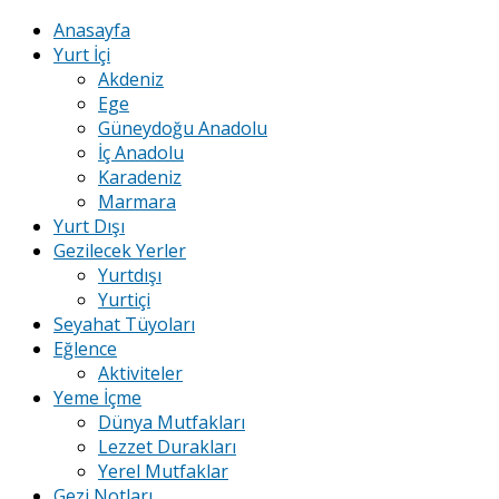
Anasayfa
Yurt İçi
Akdeniz
Ege
Güneydoğu Anadolu
İç Anadolu
Karadeniz
Marmara
Yurt Dışı
Gezilecek Yerler
Yurtdışı
Yurtiçi
Seyahat Tüyoları
Eğlence
Aktiviteler
Yeme İçme
Dünya Mutfakları
Lezzet Durakları
Yerel Mutfaklar
Gezi Notları