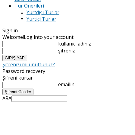
Tur Önerileri
Yurtdışı Turlar
Yurtiçi Turlar
Sign in
Welcome!
Log into your account
kullanıcı adınız
şifreniz
Şifrenizi mi unuttunuz?
Password recovery
Şifreni kurtar
emailin
ARA