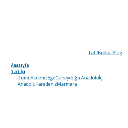
TatilBudur Blog
Anasayfa
Yurt İçi
Tümü
Akdeniz
Ege
Güneydoğu Anadolu
İç
Anadolu
Karadeniz
Marmara