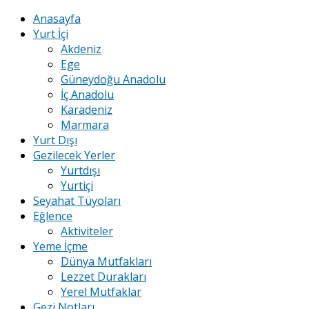
Anasayfa
Yurt İçi
Akdeniz
Ege
Güneydoğu Anadolu
İç Anadolu
Karadeniz
Marmara
Yurt Dışı
Gezilecek Yerler
Yurtdışı
Yurtiçi
Seyahat Tüyoları
Eğlence
Aktiviteler
Yeme İçme
Dünya Mutfakları
Lezzet Durakları
Yerel Mutfaklar
Gezi Notları