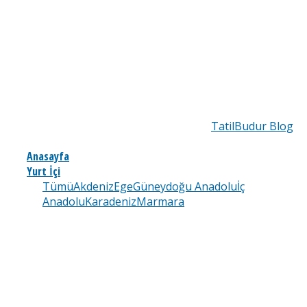
TatilBudur Blog
Anasayfa
Yurt İçi
Tümü
Akdeniz
Ege
Güneydoğu Anadolu
İç
Anadolu
Karadeniz
Marmara