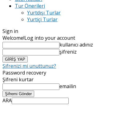
Tur Önerileri
Yurtdışı Turlar
Yurtiçi Turlar
Sign in
Welcome!
Log into your account
kullanıcı adınız
şifreniz
Şifrenizi mi unuttunuz?
Password recovery
Şifreni kurtar
emailin
ARA