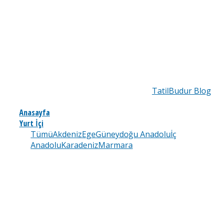
TatilBudur Blog
Anasayfa
Yurt İçi
Tümü
Akdeniz
Ege
Güneydoğu Anadolu
İç
Anadolu
Karadeniz
Marmara