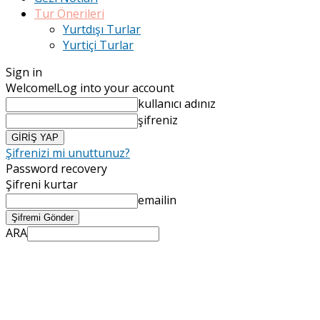
Tur Önerileri
Yurtdışı Turlar
Yurtiçi Turlar
Sign in
Welcome!
Log into your account
kullanıcı adınız
şifreniz
Şifrenizi mi unuttunuz?
Password recovery
Şifreni kurtar
emailin
ARA