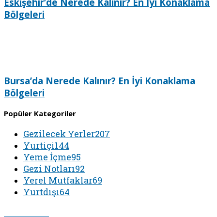
Eskişehir’de Nerede Kalınır? En İyi Konaklama
Bölgeleri
Bursa’da Nerede Kalınır? En İyi Konaklama
Bölgeleri
Popüler Kategoriler
Gezilecek Yerler
207
Yurtiçi
144
Yeme İçme
95
Gezi Notları
92
Yerel Mutfaklar
69
Yurtdışı
64