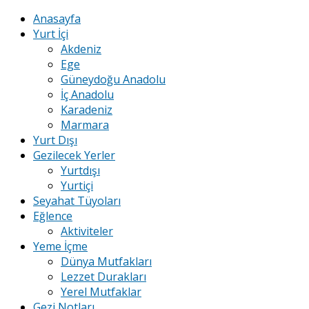
Anasayfa
Yurt İçi
Akdeniz
Ege
Güneydoğu Anadolu
İç Anadolu
Karadeniz
Marmara
Yurt Dışı
Gezilecek Yerler
Yurtdışı
Yurtiçi
Seyahat Tüyoları
Eğlence
Aktiviteler
Yeme İçme
Dünya Mutfakları
Lezzet Durakları
Yerel Mutfaklar
Gezi Notları