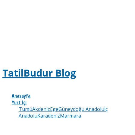
TatilBudur Blog
Anasayfa
Yurt İçi
Tümü
Akdeniz
Ege
Güneydoğu Anadolu
İç
Anadolu
Karadeniz
Marmara