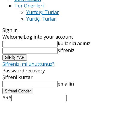
Tur Önerileri
Yurtdışı Turlar
Yurtiçi Turlar
Sign in
Welcome!
Log into your account
kullanıcı adınız
şifreniz
Şifrenizi mi unuttunuz?
Password recovery
Şifreni kurtar
emailin
ARA