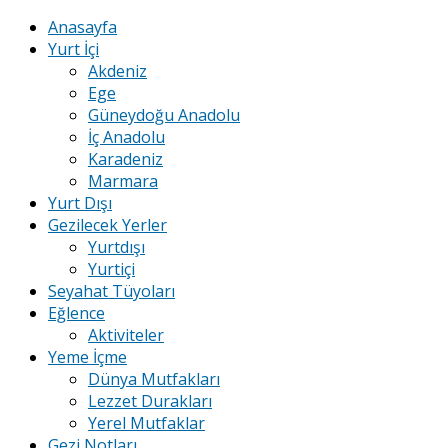
Anasayfa
Yurt İçi
Akdeniz
Ege
Güneydoğu Anadolu
İç Anadolu
Karadeniz
Marmara
Yurt Dışı
Gezilecek Yerler
Yurtdışı
Yurtiçi
Seyahat Tüyoları
Eğlence
Aktiviteler
Yeme İçme
Dünya Mutfakları
Lezzet Durakları
Yerel Mutfaklar
Gezi Notları