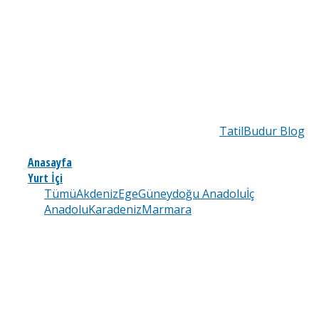
TatilBudur Blog
Anasayfa
Yurt İçi
Tümü
Akdeniz
Ege
Güneydoğu Anadolu
İç
Anadolu
Karadeniz
Marmara