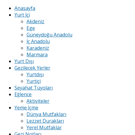
Anasayfa
Yurt İçi
Akdeniz
Ege
Güneydoğu Anadolu
İç Anadolu
Karadeniz
Marmara
Yurt Dışı
Gezilecek Yerler
Yurtdışı
Yurtiçi
Seyahat Tüyoları
Eğlence
Aktiviteler
Yeme İçme
Dünya Mutfakları
Lezzet Durakları
Yerel Mutfaklar
Gezi Notları