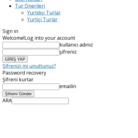
Tur Önerileri
Yurtdışı Turlar
Yurtiçi Turlar
Sign in
Welcome!
Log into your account
kullanıcı adınız
şifreniz
Şifrenizi mi unuttunuz?
Password recovery
Şifreni kurtar
emailin
ARA