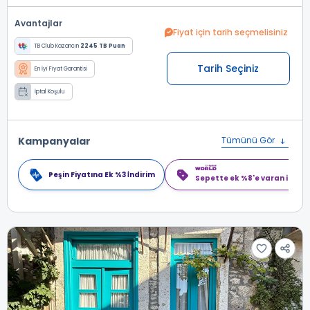
Avantajlar
Fiyat için tarih seçmelisiniz
TB Club Kazancın
2245 TB Puan
Tarih Seçiniz
En İyi Fiyat Garantisi
İptal Koşulu
Kampanyalar
Tümünü Gör
Peşin Fiyatına Ek %3 İndirim
Sepette ek %8'e varan indiri