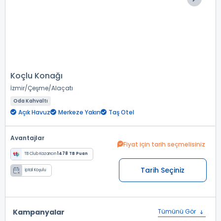
Koçlu Konağı
İzmir
Çeşme
Alaçatı
Oda Kahvaltı
Açık Havuz
Merkeze Yakın
Taş Otel
Avantajlar
Fiyat için tarih seçmelisiniz
TB Club Kazancın
1478 TB Puan
Tarih Seçiniz
İptal Koşulu
Kampanyalar
Tümünü Gör