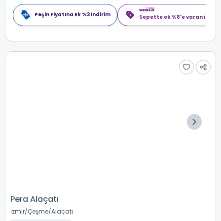
Peşin Fiyatına Ek %3 İndirim
Sepette ek %8'e varan indiri
Pera Alaçatı
İzmir
Çeşme
Alaçatı