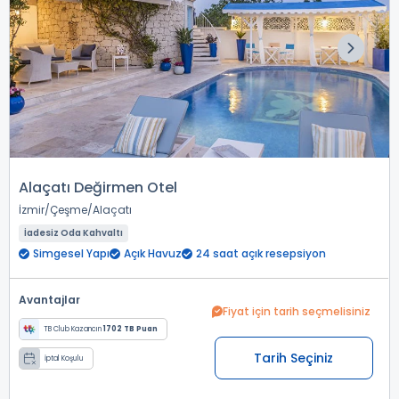
Alaçatı Değirmen Otel
İzmir
Çeşme
Alaçatı
İadesiz Oda Kahvaltı
Simgesel Yapı
Açık Havuz
24 saat açık resepsiyon
Avantajlar
Fiyat için tarih seçmelisiniz
TB Club Kazancın
1702 TB Puan
Tarih Seçiniz
İptal Koşulu