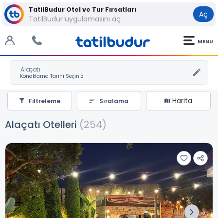
TatilBudur Otel ve Tur Fırsatları
Aç
TatilBudur uygulamasını aç
MENU
Alaçatı
Harita
Filtreleme
Sıralama
Alaçatı Otelleri
(254)