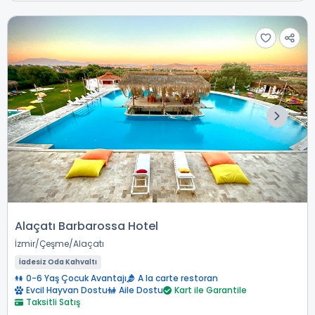
Alaçatı Barbarossa Hotel
İzmir
Çeşme
Alaçatı
İadesiz Oda Kahvaltı
0-6 Yaş Çocuk Avantajı
A la carte restoran
Evcil Hayvan Dostu
Aile Dostu
Kart ile Garantile
Taksitli Satış