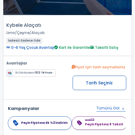
Kybele Alaçatı
İzmir
Çeşme
Alaçatı
İadesiz Sadece Oda
0-6 Yaş Çocuk Avantajı
Kart ile Garantile
Taksitli Satış
Avantajlar
Fiyat için tarih seçmelisiniz
TB Club Kazancın
1512 TB Puan
Tarih Seçiniz
Kampanyalar
Tümünü Gör
Peşin Fiyatına Ek %3 İndirim
Peşin Fiyatına 9 Taksit