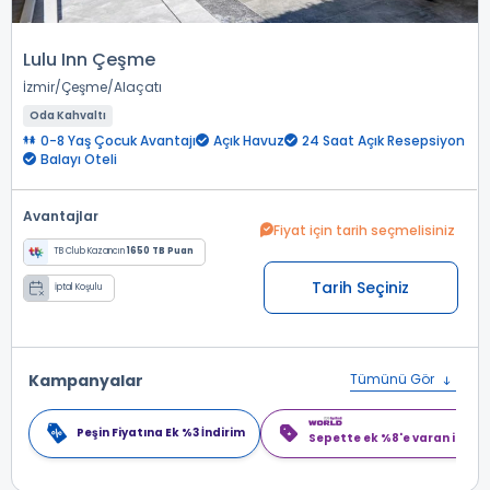
Lulu Inn Çeşme
İzmir
Çeşme
Alaçatı
Oda Kahvaltı
0-8 Yaş Çocuk Avantajı
Açık Havuz
24 Saat Açık Resepsiyon
Balayı Oteli
Avantajlar
Fiyat için tarih seçmelisiniz
TB Club Kazancın
1650 TB Puan
Tarih Seçiniz
İptal Koşulu
Kampanyalar
Tümünü Gör
Peşin Fiyatına Ek %3 İndirim
Sepette ek %8'e varan indiri