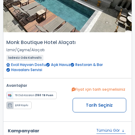
Monk Boutique Hotel Alaçatı
İzmir
Çeşme
Alaçatı
İadesiz Oda Kahvaltı
Evcil Hayvan Dostu
Açık Havuz
Restoran & Bar
Havaalanı Servisi
Avantajlar
Fiyat için tarih seçmelisiniz
TB Club Kazancın
2160 TB Puan
Tarih Seçiniz
İptal Koşulu
Kampanyalar
Tümünü Gör