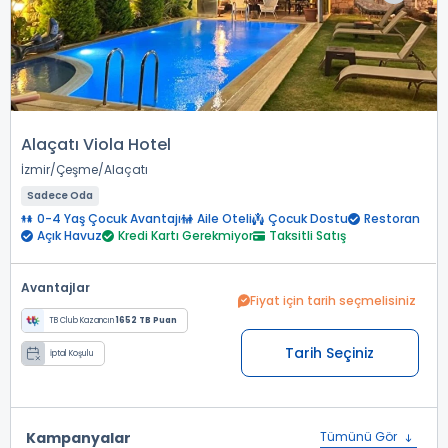
Alaçatı Viola Hotel
İzmir
Çeşme
Alaçatı
Sadece Oda
0-4 Yaş Çocuk Avantajı
Aile Oteli
Çocuk Dostu
Restoran
Açık Havuz
Kredi Kartı Gerekmiyor
Taksitli Satış
Avantajlar
Fiyat için tarih seçmelisiniz
TB Club Kazancın
1652 TB Puan
Tarih Seçiniz
İptal Koşulu
Kampanyalar
Tümünü Gör