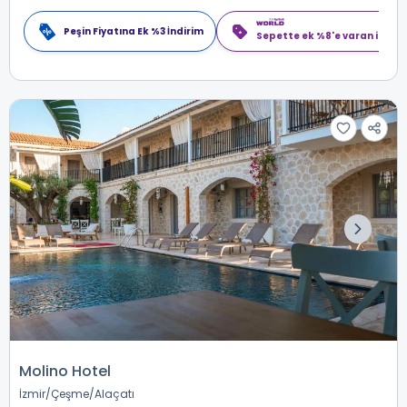
Peşin Fiyatına Ek %3 İndirim
Sepette ek %8'e varan indiri
Molino Hotel
İzmir
Çeşme
Alaçatı