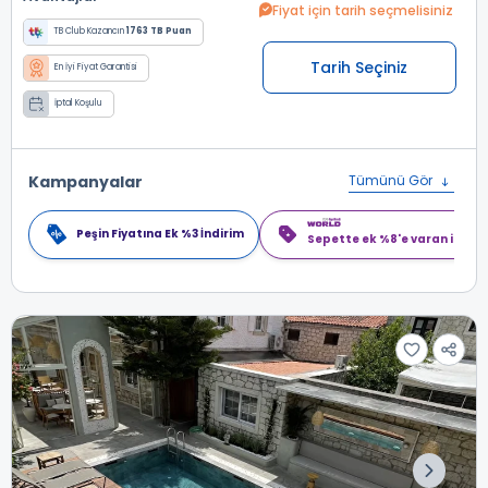
Fiyat için tarih seçmelisiniz
TB Club Kazancın
1763 TB Puan
Tarih Seçiniz
En İyi Fiyat Garantisi
İptal Koşulu
Kampanyalar
Tümünü Gör
Peşin Fiyatına Ek %3 İndirim
Sepette ek %8'e varan indiri