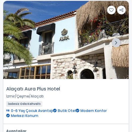
Alaçatı Aura Plus Hotel
İzmir
Çeşme
Alaçatı
İadesiz Oda Kahvaltı
0-6 Yaş Çocuk Avantajı
Butik Otel
Modern Konfor
Merkezi Konum
Avantajlar