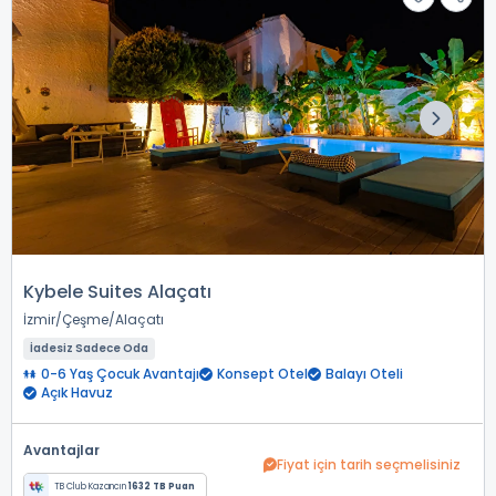
Kybele Suites Alaçatı
İzmir
Çeşme
Alaçatı
İadesiz Sadece Oda
0-6 Yaş Çocuk Avantajı
Konsept Otel
Balayı Oteli
Açık Havuz
Avantajlar
Fiyat için tarih seçmelisiniz
TB Club Kazancın
1632 TB Puan