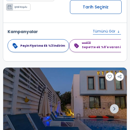
Tarih Seçiniz
İptal Koşulu
Kampanyalar
Tümünü Gör
Peşin Fiyatına Ek %3 İndirim
Sepette ek %8'e varan indiri