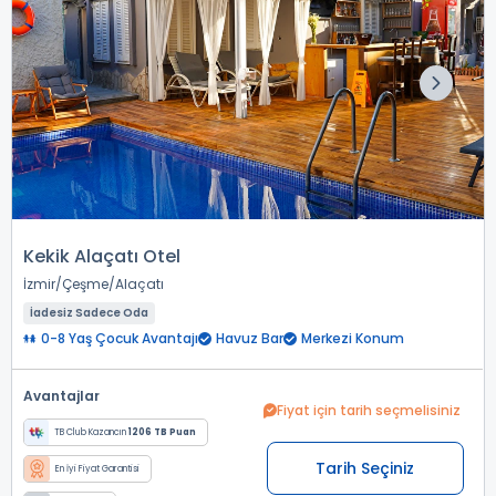
Kekik Alaçatı Otel
İzmir
Çeşme
Alaçatı
İadesiz Sadece Oda
0-8 Yaş Çocuk Avantajı
Havuz Bar
Merkezi Konum
Avantajlar
Fiyat için tarih seçmelisiniz
TB Club Kazancın
1206 TB Puan
Tarih Seçiniz
En İyi Fiyat Garantisi