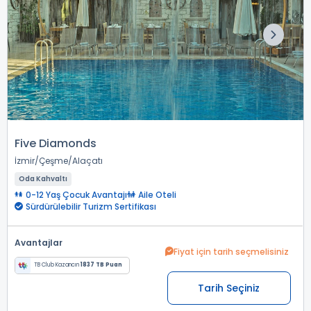
Five Diamonds
İzmir
Çeşme
Alaçatı
Oda Kahvaltı
0-12 Yaş Çocuk Avantajı
Aile Oteli
Sürdürülebilir Turizm Sertifikası
Avantajlar
Fiyat için tarih seçmelisiniz
TB Club Kazancın
1837 TB Puan
Tarih Seçiniz