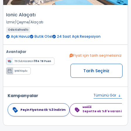
Ionic Alaçatı
İzmir
Çeşme
Alaçatı
Oda Kahvaltı
Açık Havuz
Butik Otel
24 Saat Açık Resepsiyon
Avantajlar
Fiyat için tarih seçmelisiniz
TB Club Kazancın
1194 TB Puan
Tarih Seçiniz
İptal Koşulu
Kampanyalar
Tümünü Gör
Peşin Fiyatına Ek %3 İndirim
Sepette ek %8'e varan indiri