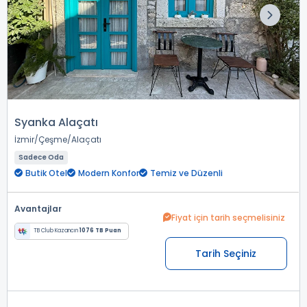
Syanka Alaçatı
İzmir
Çeşme
Alaçatı
Sadece Oda
Butik Otel
Modern Konfor
Temiz ve Düzenli
Avantajlar
Fiyat için tarih seçmelisiniz
TB Club Kazancın
1076 TB Puan
Tarih Seçiniz