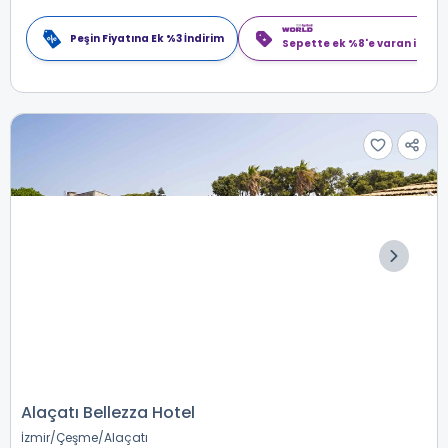
Peşin Fiyatına Ek %3 İndirim
Sepette ek %8'e varan indiri
Alaçatı Bellezza Hotel
İzmir
Çeşme
Alaçatı