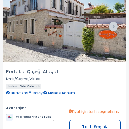
Portakal Çiçeği Alaçatı
İzmir
Çeşme
Alaçatı
İadesiz Oda Kahvaltı
Butik Otel
Balayı
Merkezi Konum
Avantajlar
Fiyat için tarih seçmelisiniz
TB Club Kazancın
1650 TB Puan
Tarih Seçiniz