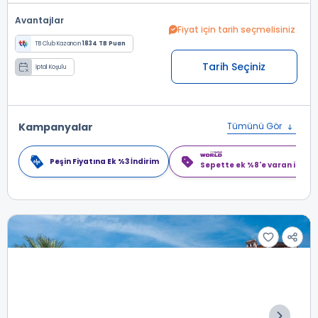
Avantajlar
Fiyat için tarih seçmelisiniz
TB Club Kazancın
1834 TB Puan
Tarih Seçiniz
İptal Koşulu
Kampanyalar
Tümünü Gör
Peşin Fiyatına Ek %3 İndirim
Sepette ek %8'e varan indiri