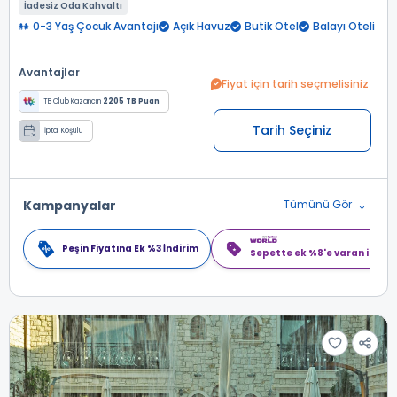
İadesiz Oda Kahvaltı
0-3 Yaş Çocuk Avantajı
Açık Havuz
Butik Otel
Balayı Oteli
Avantajlar
Fiyat için tarih seçmelisiniz
TB Club Kazancın
2205 TB Puan
Tarih Seçiniz
İptal Koşulu
Kampanyalar
Tümünü Gör
Peşin Fiyatına Ek %3 İndirim
Sepette ek %8'e varan indiri