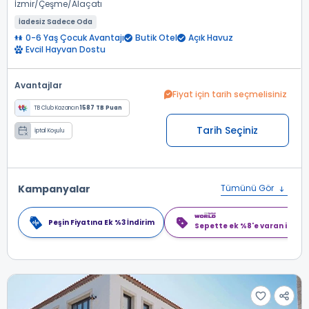
İzmir
Çeşme
Alaçatı
İadesiz Sadece Oda
0-6 Yaş Çocuk Avantajı
Butik Otel
Açık Havuz
Evcil Hayvan Dostu
Avantajlar
Fiyat için tarih seçmelisiniz
TB Club Kazancın
1587 TB Puan
Tarih Seçiniz
İptal Koşulu
Kampanyalar
Tümünü Gör
Peşin Fiyatına Ek %3 İndirim
Sepette ek %8'e varan indiri