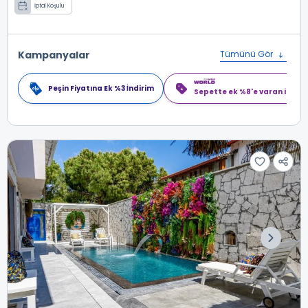
İptal Koşulu
Kampanyalar
Tümünü Gör
Peşin Fiyatına Ek %3 İndirim
Sepette ek %8'e varan indiri