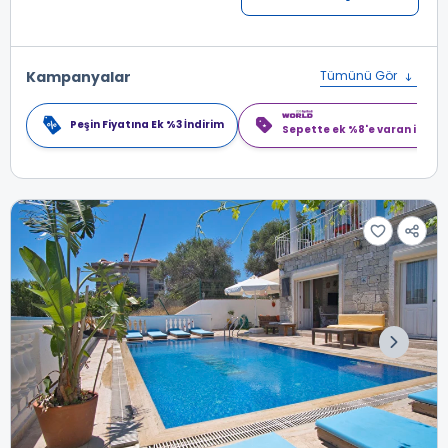
Kampanyalar
Tümünü Gör
Peşin Fiyatına Ek %3 İndirim
Sepette ek %8'e varan indiri