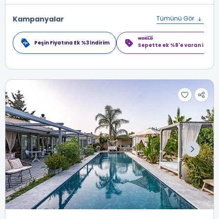
Kampanyalar
Tümünü Gör
Peşin Fiyatına Ek %3 İndirim
Sepette ek %8'e varan indiri