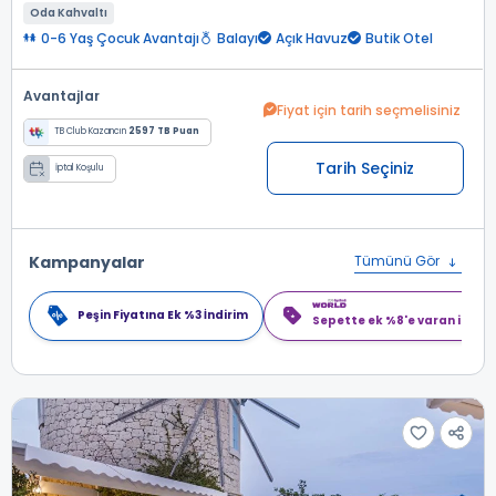
Oda Kahvaltı
0-6 Yaş Çocuk Avantajı
Balayı
Açık Havuz
Butik Otel
Avantajlar
Fiyat için tarih seçmelisiniz
TB Club Kazancın
2597 TB Puan
Tarih Seçiniz
İptal Koşulu
Kampanyalar
Tümünü Gör
Peşin Fiyatına Ek %3 İndirim
Sepette ek %8'e varan indiri