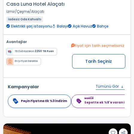
Casa Luna Hotel Alaçatı
İzmir
Çeşme
Alaçatı
İadesiz Oda Kahvaltı
Elektrikli şarj istasyonu
Balayı
Açık Havuz
Bahçe
Avantajlar
Fiyat için tarih seçmelisiniz
TB Club Kazancın
2250 TB Puan
Tarih Seçiniz
En İyi Fiyat Garantisi
Kampanyalar
Tümünü Gör
Peşin Fiyatına Ek %3 İndirim
Sepette ek %8'e varan indiri