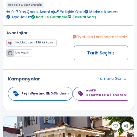
İadesiz Oda Kahvaltı
0-7 Yaş Çocuk Avantajı
Yetişkin Oteli
Merkezi Konum
Açık Havuz
Kart ile Garantile
Taksitli Satış
Avantajlar
Fiyat için tarih seçmelisiniz
TB Club Kazancın
886 TB Puan
Tarih Seçiniz
İptal Koşulu
Kampanyalar
Tümünü Gör
Peşin Fiyatına Ek %3 İndirim
Sepette ek %8'e varan indiri