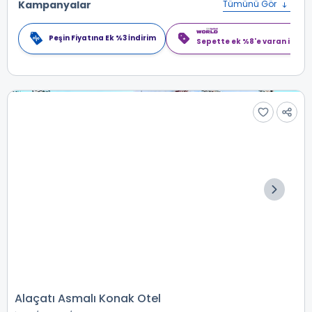
Kampanyalar
Tümünü Gör
Peşin Fiyatına Ek %3 İndirim
Sepette ek %8'e varan indiri
Alaçatı Asmalı Konak Otel