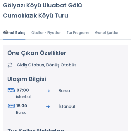
Gölyazı Köyü Uluabat Gölü
Cumalıkızık Köyü Turu
Genel Bakış
Oteller - Fiyatlar
Tur Programı
Genel Şartlar
Gr
Öne Çıkan Özellikler
Gidiş Otobüs, Dönüş Otobüs
Ulaşım Bilgisi
07:00
Bursa
İstanbul
15:30
İstanbul
Bursa