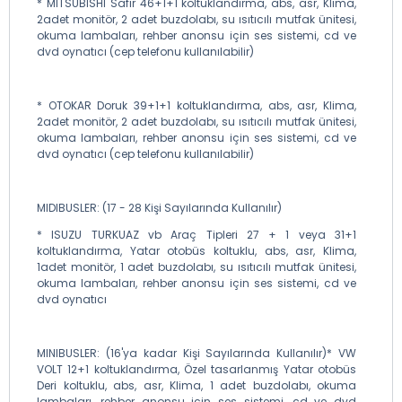
* MITSUBISHI Safir 46+1+1 koltuklandırma, abs, asr, Klima,
2adet monitör, 2 adet buzdolabı, su ısıtıcılı mutfak ünitesi,
okuma lambaları, rehber anonsu için ses sistemi, cd ve
dvd oynatıcı (cep telefonu kullanılabilir)
* OTOKAR Doruk 39+1+1 koltuklandırma, abs, asr, Klima,
2adet monitör, 2 adet buzdolabı, su ısıtıcılı mutfak ünitesi,
okuma lambaları, rehber anonsu için ses sistemi, cd ve
dvd oynatıcı (cep telefonu kullanılabilir)
MIDIBUSLER: (17 - 28 Kişi Sayılarında Kullanılır)
* ISUZU TURKUAZ vb Araç Tipleri 27 + 1 veya 31+1
koltuklandırma, Yatar otobüs koltuklu, abs, asr, Klima,
1adet monitör, 1 adet buzdolabı, su ısıtıcılı mutfak ünitesi,
okuma lambaları, rehber anonsu için ses sistemi, cd ve
dvd oynatıcı
MINIBUSLER: (16'ya kadar Kişi Sayılarında Kullanılır)* VW
VOLT 12+1 koltuklandırma, Özel tasarlanmış Yatar otobüs
Deri koltuklu, abs, asr, Klima, 1 adet buzdolabı, okuma
lambaları, rehber anonsu için ses sistemi, cd ve dvd