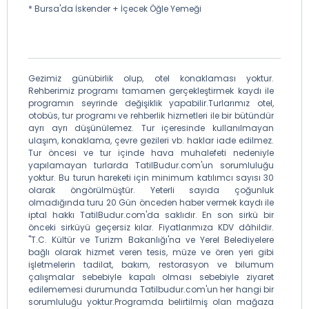
* Bursa'da İskender + İçecek Öğle Yemeği
Gezimiz günübirlik olup, otel konaklaması yoktur.
Rehberimiz programı tamamen gerçekleştirmek kaydı ile
programın seyrinde değişiklik yapabilir.Turlarımız otel,
otobüs, tur programı ve rehberlik hizmetleri ile bir bütündür
ayrı ayrı düşünülemez. Tur içeresinde kullanılmayan
ulaşım, konaklama, çevre gezileri vb. haklar iade edilmez.
Tur öncesi ve tur içinde hava muhalefeti nedeniyle
yapılamayan turlarda TatilBudur.com'un sorumluluğu
yoktur. Bu turun hareketi için minimum katılımcı sayısı 30
olarak öngörülmüştür. Yeterli sayıda çoğunluk
olmadığında turu 20 Gün önceden haber vermek kaydı ile
iptal hakkı TatilBudur.com'da saklıdır. En son sirkü bir
önceki sirküyü geçersiz kılar. Fiyatlarımıza KDV dâhildir.
"T.C. Kültür ve Turizm Bakanlığı'na ve Yerel Belediyelere
bağlı olarak hizmet veren tesis, müze ve ören yeri gibi
işletmelerin tadilat, bakım, restorasyon ve bilumum
çalışmalar sebebiyle kapalı olması sebebiyle ziyaret
edilememesi durumunda Tatilbudur.com'un her hangi bir
sorumluluğu yoktur.Programda belirtilmiş olan mağaza