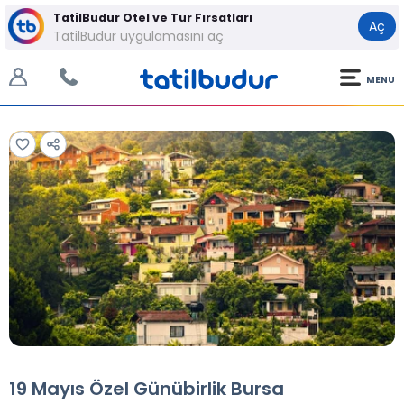
TatilBudur Otel ve Tur Fırsatları
Aç
TatilBudur uygulamasını aç
MENU
Tüm Fotoğraflar
Tüm Fotoğraflar
19 Mayıs Özel Günübirlik Bursa