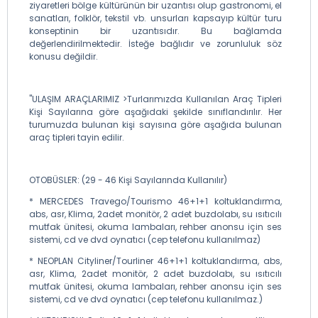
ziyaretleri bölge kültürünün bir uzantısı olup gastronomi, el
sanatları, folklör, tekstil vb. unsurları kapsayıp kültür turu
konseptinin bir uzantısıdır. Bu bağlamda
değerlendirilmektedir. İsteğe bağlıdır ve zorunluluk söz
konusu değildir.
"ULAŞIM ARAÇLARIMIZ >Turlarımızda Kullanılan Araç Tipleri
Kişi Sayılarına göre aşağıdaki şekilde sınıflandırılır. Her
turumuzda bulunan kişi sayısına göre aşağıda bulunan
araç tipleri tayin edilir.
OTOBÜSLER: (29 - 46 Kişi Sayılarında Kullanılır)
* MERCEDES Travego/Tourismo 46+1+1 koltuklandırma,
abs, asr, Klima, 2adet monitör, 2 adet buzdolabı, su ısıtıcılı
mutfak ünitesi, okuma lambaları, rehber anonsu için ses
sistemi, cd ve dvd oynatıcı (cep telefonu kullanılmaz)
* NEOPLAN Cityliner/Tourliner 46+1+1 koltuklandırma, abs,
asr, Klima, 2adet monitör, 2 adet buzdolabı, su ısıtıcılı
mutfak ünitesi, okuma lambaları, rehber anonsu için ses
sistemi, cd ve dvd oynatıcı (cep telefonu kullanılmaz.)