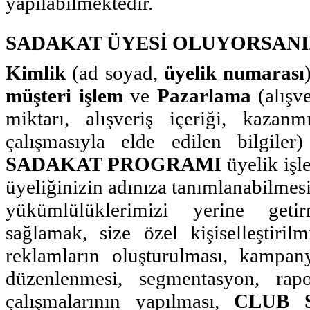
yapılabilmektedir.
SADAKAT ÜYESİ OLUYORSANI
Kimlik
(ad soyad,
üyelik numarası
müşteri işlem
ve
Pazarlama
(alışve
miktarı, alışveriş içeriği, kaza
çalışmasıyla elde edilen bilgiler)
SADAKAT PROGRAMI
üyelik işl
üyeliğinizin adınıza tanımlanabilmes
yükümlülüklerimizi yerine geti
sağlamak, size özel kişiselleştiril
reklamların oluşturulması, kampany
düzenlenmesi, segmentasyon, rap
çalışmalarının yapılması,
CLUB 