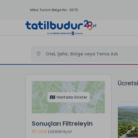
Mika Turizm Belge No : 3073
Tatilbudur
Ücretsiz Gece Kampanyalı Oteller
Ücrets
Haritada Göster
Sonuçları Filtreleyin
112 Otel
Listeleniyor