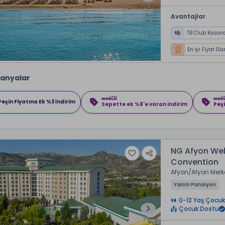
Avantajlar
TB Club Kazan
En İyi Fiyat Ga
anyalar
Peşin Fiyatına Ek %3 İndirim
Sepette ek %8'e varan indirim
Peşi
NG Afyon Wel
Convention
Afyon
Afyon Merk
Yarım Pansiyon
0-12 Yaş Çocuk
Çocuk Dostu