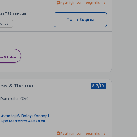
Fiyat için tarih seçmelisiniz
cın
1178 TB Puan
Tarih Seçiniz
rantisi
na 9 Taksit
ess & Thermal
8.7/10
Demirciler Köyü
 Avantajı
Balayı Konsepti
Spa Merkezi
Aile Oteli
Fiyat için tarih seçmelisiniz