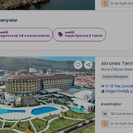
En İyi Fiyat Ga
anyalar
Sepette ek %8'e varan indirim
Peşin Fiyatına 9 Taksit
Akrones Term
Afyon
Afyon Merk
Yarım Pansiyon
0-12 Yaş Çocuk
Doğa Oteli
Ç
Avantajlar
TB Club Kazan
En İyi Fiyat Ga