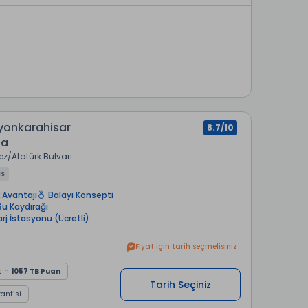
onkarahisar
8.7/10
pa
ez
Atatürk Bulvarı
us
 Avantajı
Balayı Konsepti
Su Kaydırağı
Şarj İstasyonu (Ücretli)
Fiyat için tarih seçmelisiniz
cın
1057 TB Puan
Tarih Seçiniz
rantisi