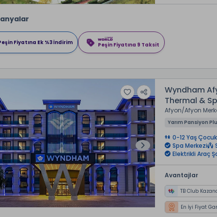
anyalar
Peşin Fiyatına Ek %3 İndirim
Peşin Fiyatına 9 Taksit
Wyndham Afy
Thermal & S
Afyon
Afyon Merk
Yarım Pansiyon Pl
0-12 Yaş Çocuk
Spa Merkezi
Elektrikli Araç 
Avantajlar
TB Club Kazan
En İyi Fiyat Ga