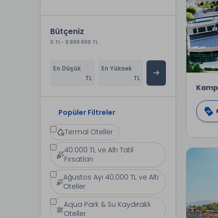
Bütçeniz
0 TL
- 9.999.999 TL
En Düşük
En Yüksek
TL
TL
Kamp
Popüler Filtreler
Termal Oteller
40.000 TL ve Altı Tatil
Fırsatları
Ağustos Ayı 40.000 TL ve Altı
Oteller
Aqua Park & Su Kaydıraklı
Oteller