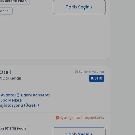
cın
1892 TB Puan
Tarih Seçiniz
rantisi
Oteli
56 kullanıcı yorumu
 Göl Kenarı
8.8/10
 Avantajı
Balayı Konsepti
Spa Merkezi
Şarj İstasyonu (Ücretli)
Fiyat için tarih seçmelisiniz
cın
1019 TB Puan
Tarih Seçiniz