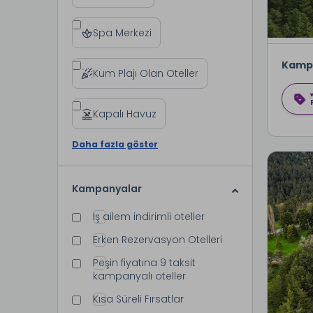
Spa Merkezi
Kamp
Kum Plajı Olan Oteller
Kapalı Havuz
Daha fazla göster
Kampanyalar
İş ailem indirimli oteller
Erken Rezervasyon Otelleri
Peşin fiyatına 9 taksit
kampanyalı oteller
Kısa Süreli Fırsatlar