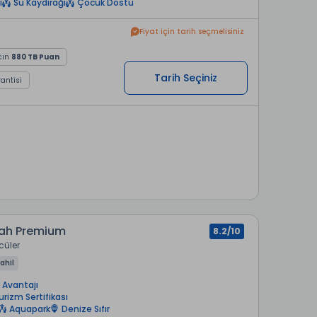
i
Su Kaydırağı
Çocuk Dostu
Fiyat için tarih seçmelisiniz
cın
880 TB Puan
Tarih Seçiniz
rantisi
ah Premium
8.2/10
cüler
ahil
 Avantajı
urizm Sertifikası
Aquapark
Denize Sıfır