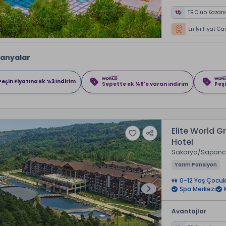
TB Club Kazan
En İyi Fiyat Ga
anyalar
Peşin Fiyatına Ek %3 İndirim
Sepette ek %8'e varan indirim
Peşi
Elite World 
Hotel
Sakarya
Sapan
Yarım Pansiyon
0-12 Yaş Çocuk
Spa Merkezi
Avantajlar