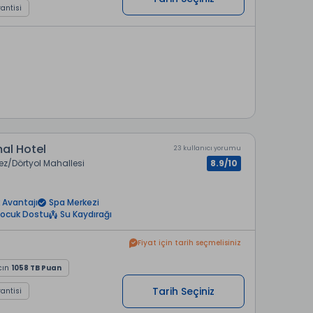
rantisi
al Hotel
23 kullanıcı yorumu
ez
Dörtyol Mahallesi
8.9/10
 Avantajı
Spa Merkezi
ocuk Dostu
Su Kaydırağı
Fiyat için tarih seçmelisiniz
cın
1058 TB Puan
Tarih Seçiniz
rantisi