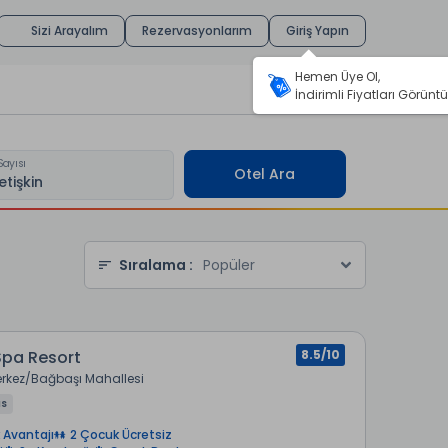
Sizi Arayalım
Rezervasyonlarım
Giriş Yapın
Hemen Üye Ol,
İndirimli Fiyatları Görüntü
Sayısı
Otel Ara
Sıralama :
Popüler
Spa Resort
8.5/10
erkez
Bağbaşı Mahallesi
us
 Avantajı
2 Çocuk Ücretsiz