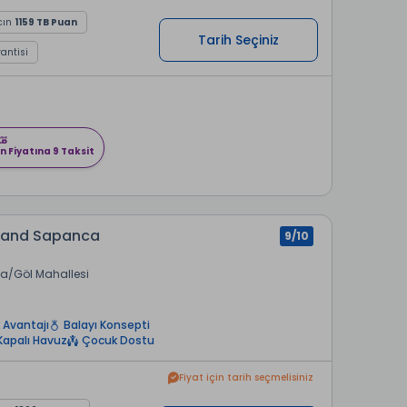
cın
1159 TB Puan
Tarih Seçiniz
rantisi
n Fiyatına 9 Taksit
Grand Sapanca
9/10
ca
Göl Mahallesi
 Avantajı
Balayı Konsepti
Kapalı Havuz
Çocuk Dostu
Fiyat için tarih seçmelisiniz