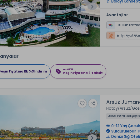
Balayı Konsept
Avantajlar
TB Club Kazan
En İyi Fiyat Ga
anyalar
Peşin Fiyatına Ek %3 İndirim
Peşin Fiyatına 9 Taksit
Arsuz Juman
Hatay
Arsuz
Göz
Alkol Extra Herşey D
0-12 Yaş Çocuk
Sürdürülebilir T
Denizi Sığ Otel