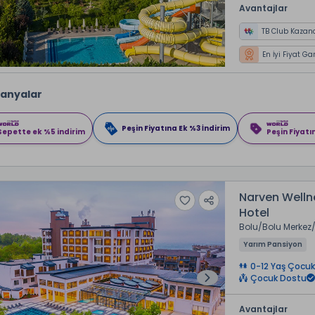
Avantajlar
TB Club Kazan
En İyi Fiyat Ga
anyalar
Peşin Fiyatına Ek %3 İndirim
Sepette ek %5 indirim
Peşin Fiyatı
Narven Welln
Hotel
Bolu
Bolu Merkez
Yarım Pansiyon
0-12 Yaş Çocuk
Çocuk Dostu
Avantajlar