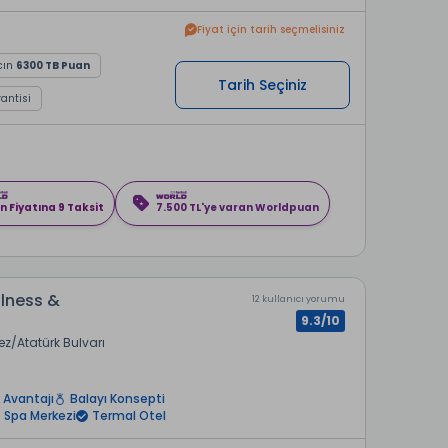
Fiyat için tarih seçmelisiniz
cın
6300 TB Puan
Tarih Seçiniz
rantisi
n Fiyatına 9 Taksit
7.500 TL'ye varan Worldpuan
lness &
12 kullanıcı yorumu
9.3/10
ez
Atatürk Bulvarı
 Avantajı
Balayı Konsepti
Spa Merkezi
Termal Otel