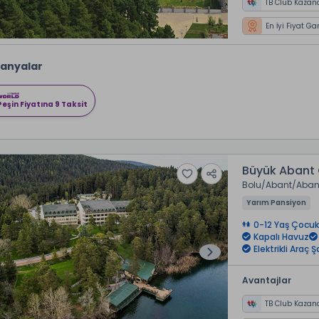
TB Club Kazan
En İyi Fiyat Ga
anyalar
Peşin Fiyatına 9 Taksit
Büyük Abant 
Bolu
Abant
Abant
Yarım Pansiyon
0-12 Yaş Çocuk
Kapalı Havuz
Elektrikli Araç 
Avantajlar
TB Club Kazan