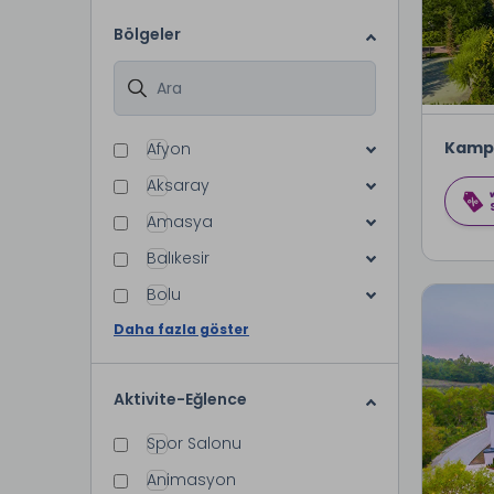
Bölgeler
Kamp
Afyon
Aksaray
Amasya
Balıkesir
Bolu
Daha fazla göster
Aktivite-Eğlence
Spor Salonu
Animasyon