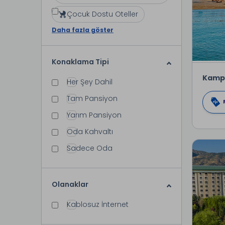
Çocuk Dostu Oteller
Daha fazla göster
Konaklama Tipi
Kamp
Her Şey Dahil
Tam Pansiyon
Yarım Pansiyon
Oda Kahvaltı
Sadece Oda
Olanaklar
Kablosuz İnternet