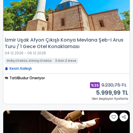
İzmir Uşak Afyon Çıkışlı Konya Mevlana Şeb-i Arus
Turu / 1 Gece Otel Konaklaması
04.12.2026 - 06.12.2026
Gidiş Otobüs, Dönüş Otobüs
3 Gün 2 Gece
Kesin Kalkışlı
TatilBudur Öneriyor
9.230,75 TL
%35
5.999,99 TL
'den başlayan fiyatlarla