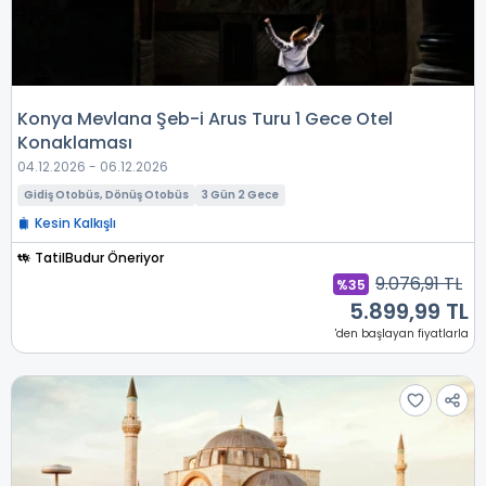
Konya Mevlana Şeb-i Arus Turu 1 Gece Otel
Konaklaması
04.12.2026 - 06.12.2026
Gidiş Otobüs, Dönüş Otobüs
3 Gün 2 Gece
Kesin Kalkışlı
TatilBudur Öneriyor
9.076,91 TL
%35
5.899,99 TL
'den başlayan fiyatlarla