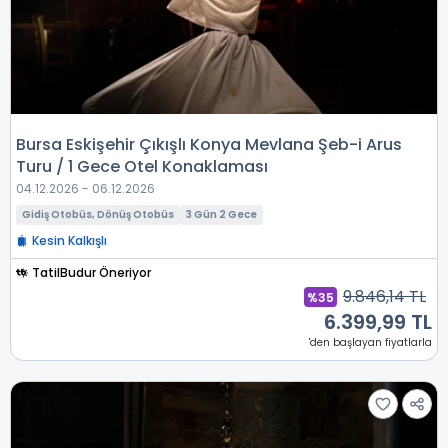
Bursa Eskişehir Çıkışlı Konya Mevlana Şeb-i Arus
Turu / 1 Gece Otel Konaklaması
04.12.2026 - 06.12.2026
Gidiş Otobüs, Dönüş Otobüs
3 Gün 2 Gece
Kesin Kalkışlı
TatilBudur Öneriyor
9.846,14 TL
%35
6.399,99 TL
'den başlayan fiyatlarla