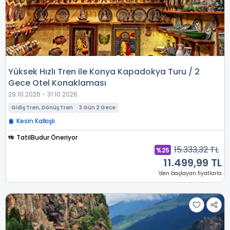
Yüksek Hızlı Tren ile Konya Kapadokya Turu / 2
Gece Otel Konaklaması
29.10.2026 - 31.10.2026
Gidiş Tren, Dönüş Tren
3 Gün 2 Gece
Kesin Kalkışlı
TatilBudur Öneriyor
15.333,32 TL
%25
11.499,99 TL
'den başlayan fiyatlarla