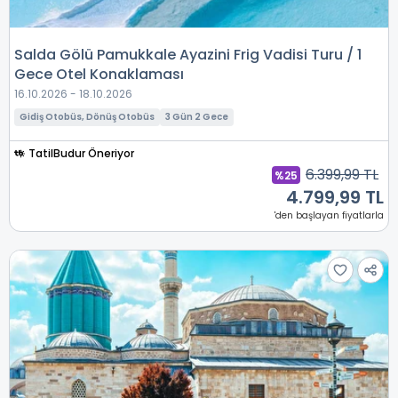
Salda Gölü Pamukkale Ayazini Frig Vadisi Turu / 1
Gece Otel Konaklaması
16.10.2026 - 18.10.2026
Gidiş Otobüs, Dönüş Otobüs
3 Gün 2 Gece
TatilBudur Öneriyor
6.399,99 TL
%25
4.799,99 TL
'den başlayan fiyatlarla