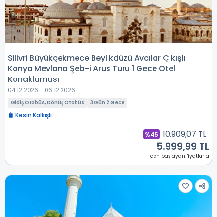
Silivri Büyükçekmece Beylikdüzü Avcılar Çıkışlı
Konya Mevlana Şeb-i Arus Turu 1 Gece Otel
Konaklaması
04.12.2026 - 06.12.2026
Gidiş Otobüs, Dönüş Otobüs
3 Gün 2 Gece
Kesin Kalkışlı
10.909,07 TL
%45
5.999,99 TL
'den başlayan fiyatlarla