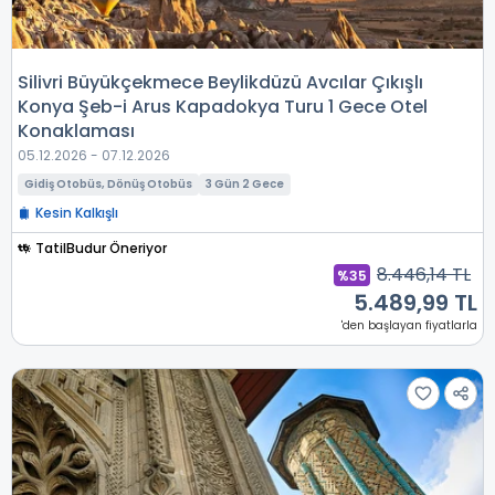
Silivri Büyükçekmece Beylikdüzü Avcılar Çıkışlı
Konya Şeb-i Arus Kapadokya Turu 1 Gece Otel
Konaklaması
05.12.2026 - 07.12.2026
Gidiş Otobüs, Dönüş Otobüs
3 Gün 2 Gece
Kesin Kalkışlı
TatilBudur Öneriyor
8.446,14 TL
%35
5.489,99 TL
'den başlayan fiyatlarla