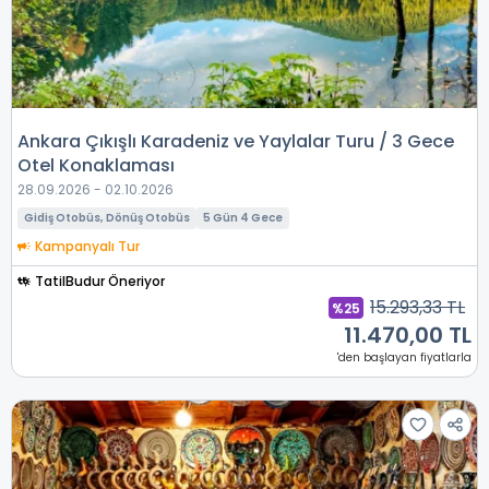
Ankara Çıkışlı Karadeniz ve Yaylalar Turu / 3 Gece
Otel Konaklaması
28.09.2026 - 02.10.2026
Gidiş Otobüs, Dönüş Otobüs
5 Gün 4 Gece
Kampanyalı Tur
TatilBudur Öneriyor
15.293,33 TL
%25
11.470,00 TL
'den başlayan fiyatlarla