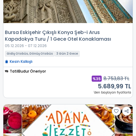
Bursa Eskişehir Çıkışlı Konya Şeb-i Arus
Kapadokya Turu / 1 Gece Otel Konaklaması
05.12.2026 - 07.12.2026
Gidiş Otobüs, Dönüş Otobüs
3 Gün 2 Gece
Kesin Kalkışlı
TatilBudur Öneriyor
8.753,83 TL
%35
5.689,99 TL
'den başlayan fiyatlarla