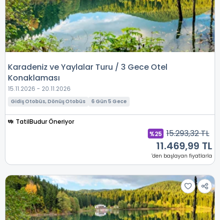
Karadeniz ve Yaylalar Turu / 3 Gece Otel
Konaklaması
15.11.2026 - 20.11.2026
Gidiş Otobüs, Dönüş Otobüs
6 Gün 5 Gece
TatilBudur Öneriyor
15.293,32 TL
%25
11.469,99 TL
'den başlayan fiyatlarla