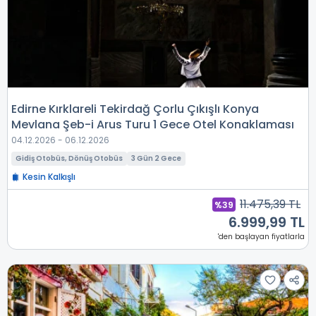
Edirne Kırklareli Tekirdağ Çorlu Çıkışlı Konya
Mevlana Şeb-i Arus Turu 1 Gece Otel Konaklaması
04.12.2026 - 06.12.2026
Gidiş Otobüs, Dönüş Otobüs
3 Gün 2 Gece
Kesin Kalkışlı
11.475,39 TL
%39
6.999,99 TL
'den başlayan fiyatlarla