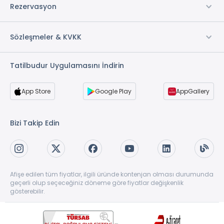
Gökova Turları
Rezervasyon
İç Anadolu Turları
Sözleşmeler & KVKK
Giresun Turları
Kaş Turları
Tatilbudur Uygulamasını İndirin
Bozcaada Turları
App Store
Google Play
AppGallery
Assos Turları
Bizi Takip Edin
Foça Turları
Ayvalık Turları
Kuzey Ege Turları
Afişe edilen tüm fiyatlar, ilgili üründe kontenjan olması durumunda
geçerli olup seçeceğiniz döneme göre fiyatlar değişkenlik
Çanakkale Turları
gösterebilir.
Gap Turları