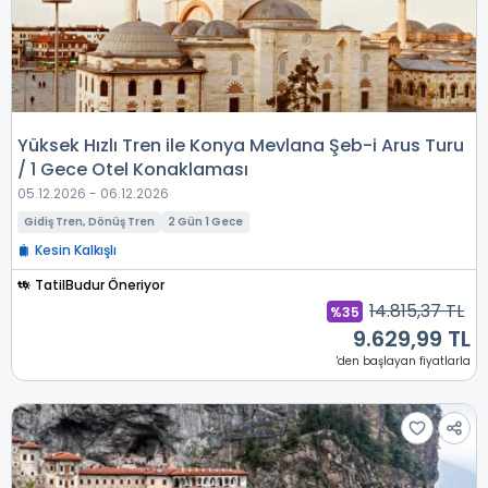
Yüksek Hızlı Tren ile Konya Mevlana Şeb-i Arus Turu
/ 1 Gece Otel Konaklaması
05.12.2026 - 06.12.2026
Gidiş Tren, Dönüş Tren
2 Gün 1 Gece
Kesin Kalkışlı
TatilBudur Öneriyor
14.815,37 TL
%35
9.629,99 TL
'den başlayan fiyatlarla