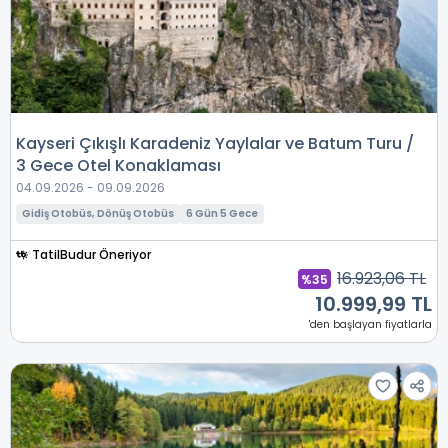
Kayseri Çıkışlı Karadeniz Yaylalar ve Batum Turu /
3 Gece Otel Konaklaması
04.09.2026 - 09.09.2026
Gidiş Otobüs, Dönüş Otobüs
6 Gün 5 Gece
TatilBudur Öneriyor
16.923,06 TL
%35
10.999,99 TL
'den başlayan fiyatlarla