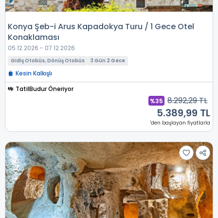
Konya Şeb-i Arus Kapadokya Turu / 1 Gece Otel
Konaklaması
05.12.2026 - 07.12.2026
Gidiş Otobüs, Dönüş Otobüs
3 Gün 2 Gece
Kesin Kalkışlı
TatilBudur Öneriyor
8.292,29 TL
%35
5.389,99 TL
'den başlayan fiyatlarla