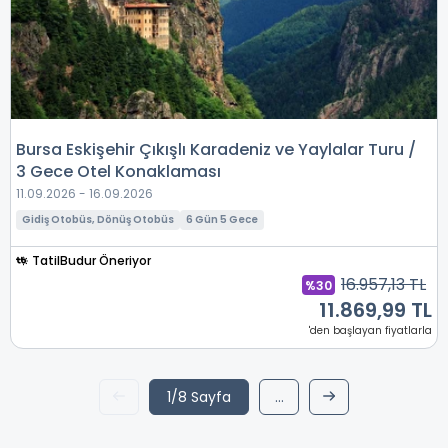
Bursa Eskişehir Çıkışlı Karadeniz ve Yaylalar Turu /
3 Gece Otel Konaklaması
11.09.2026 - 16.09.2026
Gidiş Otobüs, Dönüş Otobüs
6 Gün 5 Gece
TatilBudur Öneriyor
16.957,13 TL
%30
11.869,99 TL
'den başlayan fiyatlarla
1/8 Sayfa
...