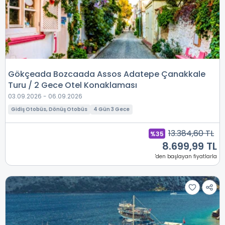
Gökçeada Bozcaada Assos Adatepe Çanakkale
Turu / 2 Gece Otel Konaklaması
03.09.2026 - 06.09.2026
Gidiş Otobüs, Dönüş Otobüs
4 Gün 3 Gece
13.384,60 TL
%35
8.699,99 TL
'den başlayan fiyatlarla