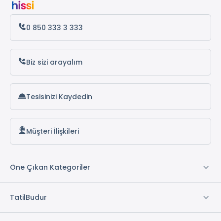
Fethiye Turları
0 850 333 3 333
Akdeniz Turları
Antalya Turları
Biz sizi arayalım
Samsun Turları
Tesisinizi Kaydedin
Ordu Turları
Marmaris Turları
Müşteri İlişkileri
Artvin Turları
Bodrum Turları
Öne Çıkan Kategoriler
Akyaka Turları
TatilBudur
Amasya Turları