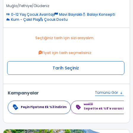
Muğla
Fethiye
Ölüdeniz
0-12 Yaş Çocuk Avantajı
Mavi Bayraklı
Balayı Konsepti
Kum - Çakıl Plaj
Çocuk Dostu
Seçtiğiniz tarih için sizi arayalım.
Fiyat için tarih seçmelisiniz
Tarih Seçiniz
Kampanyalar
Tümünü Gör
Peşin Fiyatına Ek %3 İndirim
Sepette ek %8'e varan indiri