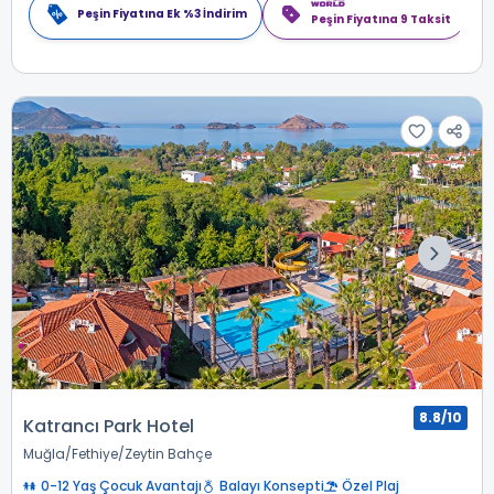
Peşin Fiyatına Ek %3 İndirim
Peşin Fiyatına 9 Taksit
8.8/10
Katrancı Park Hotel
Muğla
Fethiye
Zeytin Bahçe
0-12 Yaş Çocuk Avantajı
Balayı Konsepti
Özel Plaj