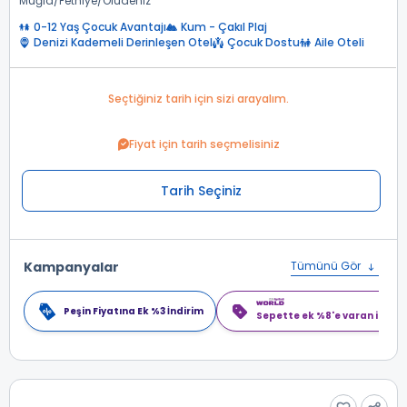
Muğla
Fethiye
Ölüdeniz
0-12 Yaş Çocuk Avantajı
Kum - Çakıl Plaj
Denizi Kademeli Derinleşen Otel
Çocuk Dostu
Aile Oteli
Seçtiğiniz tarih için sizi arayalım.
Fiyat için tarih seçmelisiniz
Tarih Seçiniz
Kampanyalar
Tümünü Gör
Peşin Fiyatına Ek %3 İndirim
Sepette ek %8'e varan indiri