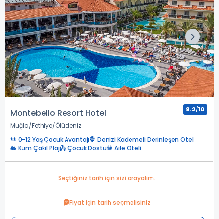
8.2/10
Montebello Resort Hotel
Muğla
Fethiye
Ölüdeniz
0-12 Yaş Çocuk Avantajı
Denizi Kademeli Derinleşen Otel
Kum Çakıl Plaj
Çocuk Dostu
Aile Oteli
Seçtiğiniz tarih için sizi arayalım.
Fiyat için tarih seçmelisiniz