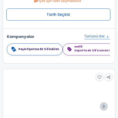
Fiyat için tarih seçmelisiniz
Tarih Seçiniz
Kampanyalar
Tümünü Gör
Peşin Fiyatına Ek %3 İndirim
Sepette ek %8'e varan indiri