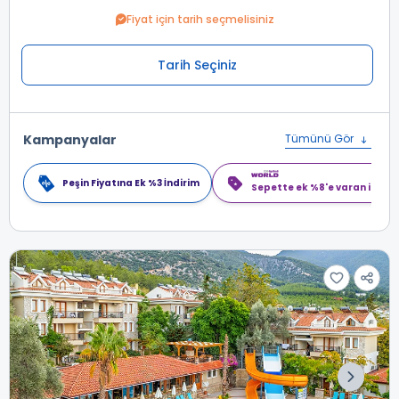
Fiyat için tarih seçmelisiniz
Tarih Seçiniz
Kampanyalar
Tümünü Gör
Peşin Fiyatına Ek %3 İndirim
Sepette ek %8'e varan indiri