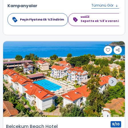
Kampanyalar
Tümünü Gör
Peşin Fiyatına Ek %3 İndirim
Sepette ek %8'e varan indiri
9/10
Belcekum Beach Hotel