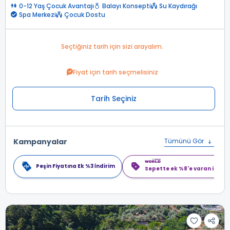
0-12 Yaş Çocuk Avantajı
Balayı Konsepti
Su Kaydırağı
Spa Merkezi
Çocuk Dostu
Seçtiğiniz tarih için sizi arayalım.
Fiyat için tarih seçmelisiniz
Tarih Seçiniz
Kampanyalar
Tümünü Gör
Peşin Fiyatına Ek %3 İndirim
Sepette ek %8'e varan indiri