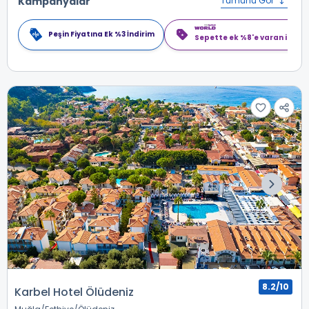
Kampanyalar
Tümünü Gör
Peşin Fiyatına Ek %3 İndirim
Sepette ek %8'e varan indiri
8.2/10
Karbel Hotel Ölüdeniz