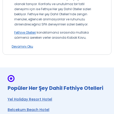
olanak tanıyor. Konforlu ve unutulmaz bir tatil
deneyimi için ise Fethiye Her şey Dahil Oteller sizleri
bekliyor. Fethiye Her şey Dahil Otelleri’nde zengin
menüler, eğlenceli animasyonlar ve ruhunuzu
dinlendireceğiniz SPA deneyimleri sizleri bekliyor.
Fethiye Otelleri
konaklamanız sırasında mutlaka
görmeniz gereken yerler arasında Kabak Koyu,
Katrancı Koyu, Turunç Pınarı Koyu, Kelebekler Vadisi,
Devamını Oku
Çalış Plajı, Karaot Plajı yer alıyor. Fethiye Otelleri ile
konaklarken Fethiye bölgesinde
gerçekleştirebileceğiniz pek çok etkinlikte bulunur. Bu
etkinlikler arasında yamaç paraşütü, tüplü dalış,
binicilik ve Fethiye’nin eşsiz denizinde tekne turları yer
alır.
Fethiye Her şey Dahil Otel
Popüler Her Şey Dahil Fethiye Otelleri
Fiyatları
Fethiye her şey dahil oteller uygun fiyatlar sayesinde
Yel Holiday Resort Hotel
sizlere hem bütçenize hem de zevkinize uygun
seçenekler sunuyor. TatilBudur ile gerçekleştireceğiniz
Belcekum Beach Hotel
Fethiye Her şey Dahil Otel deneyiminizde de pek çok