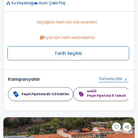
Su Kaydırağı
Kum Çakıl Plaj
Seçtiğiniz tarih için sizi arayalım.
Fiyat için tarih seçmelisiniz
Tarih Seçiniz
Kampanyalar
Tümünü Gör
Peşin Fiyatına Ek %3 İndirim
Peşin Fiyatına 9 Taksit