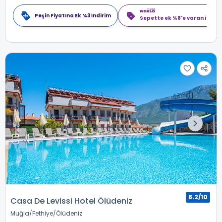
Peşin Fiyatına Ek %3 İndirim
Sepette ek %8'e varan indiri
8.2/10
Casa De Levissi Hotel Ölüdeniz
Muğla
Fethiye
Ölüdeniz