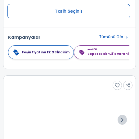
Tarih Seçiniz
Kampanyalar
Tümünü Gör
Peşin Fiyatına Ek %3 İndirim
Sepette ek %8'e varan indiri