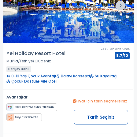
24 kullanıcı yorumu
Yel Holiday Resort Hotel
8.7/10
Muğla
Fethiye
Ölüdeniz
Her Şey Dahil
0-13 Yaş Çocuk Avantajı
Balayı Konsepti
Su Kaydırağı
Çocuk Dostu
Aile Oteli
Avantajlar
Fiyat için tarih seçmelisiniz
TB Club Kazancın
1329 TB Puan
Tarih Seçiniz
En İyi Fiyat Garantisi