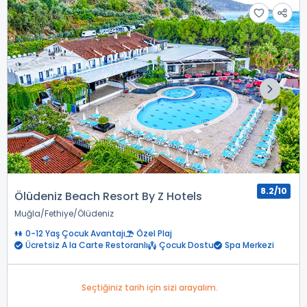
8.2/10
Ölüdeniz Beach Resort By Z Hotels
Muğla
Fethiye
Ölüdeniz
0-12 Yaş Çocuk Avantajı
Özel Plaj
Ücretsiz A la Carte Restoranlı
Çocuk Dostu
Spa Merkezi
Seçtiğiniz tarih için sizi arayalım.