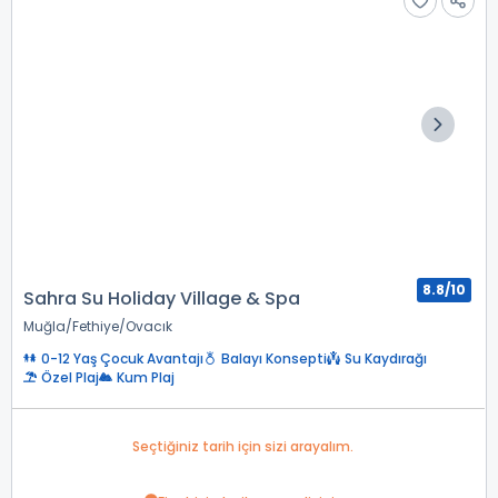
8.8/10
Sahra Su Holiday Village & Spa
Muğla
Fethiye
Ovacık
0-12 Yaş Çocuk Avantajı
Balayı Konsepti
Su Kaydırağı
Özel Plaj
Kum Plaj
Seçtiğiniz tarih için sizi arayalım.