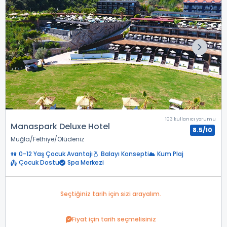
103 kullanıcı yorumu
Manaspark Deluxe Hotel
8.5/10
Muğla
Fethiye
Ölüdeniz
0-12 Yaş Çocuk Avantajı
Balayı Konsepti
Kum Plaj
Çocuk Dostu
Spa Merkezi
Seçtiğiniz tarih için sizi arayalım.
Fiyat için tarih seçmelisiniz