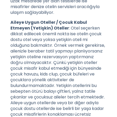
uzak mesafede yer alan tesislerde ise
misafirler denize otelin servisleri aracılığıyla
ulaşım sağlayabiliyor.
Aileye Uygun Oteller / Çocuk Kabul
Etmeyen (Yetişkin) Oteller
: Otel seçerken
dikkat edilecek önemli nokta ise otelin çocuk
dostu otel veya yoksa yetişkin oteli mi
olduğuna bakmaktır. Örnek vermek gerekirse,
ailenizle beraber tatil yapmayı planlıyorsanız
yetişkin oteline rezervasyon yaptırmanız
doğru olmayacaktır. Çünkü yetişkin oteller
çocuk misafir kabul etmediği için bünyesinde
çocuk havuzu, kids clup, çocuk büfeleri ve
çocuklara yönelik aktiviteler de
bulundurmamaktadır. Yetişkin otellerini bu
sebepten ötürü balayı çiftleri, yalnız tatile
çıkanlar ve çocuksuz aileler tercih etmektedir.
Aileye uygun otellerde veya bir diğer adıyla
çocuk dostu otellerde ise belirli bir yaşa kadar
çocuk misafirlerin konaklaması ücretsiz