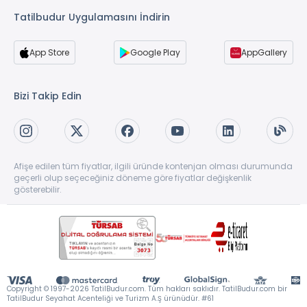
Tatilbudur Uygulamasını İndirin
App Store
Google Play
AppGallery
Bizi Takip Edin
Afişe edilen tüm fiyatlar, ilgili üründe kontenjan olması durumunda
geçerli olup seçeceğiniz döneme göre fiyatlar değişkenlik
gösterebilir.
Copyright © 1997-2026 TatilBudur.com. Tüm hakları saklıdır. TatilBudur.com bir
TatilBudur Seyahat Acenteliği ve Turizm A.Ş ürünüdür. #61