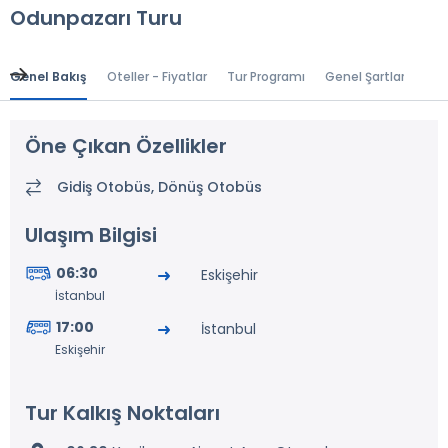
Odunpazarı Turu
Genel Bakış
Oteller - Fiyatlar
Tur Programı
Genel Şartlar
Gr
Öne Çıkan Özellikler
Gidiş Otobüs, Dönüş Otobüs
Ulaşım Bilgisi
06:30
Eskişehir
İstanbul
17:00
İstanbul
Eskişehir
Tur Kalkış Noktaları