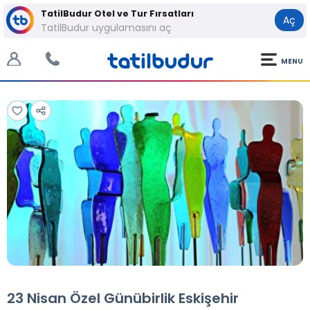
TatilBudur Otel ve Tur Fırsatları
Aç
TatilBudur uygulamasını aç
MENU
Tüm Fotoğraflar
Tüm Fotoğraflar
23 Nisan Özel Günübirlik Eskişehir