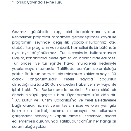
* Porsuk Çayında Tekne Turu
Gezimiz günübirlik olup, otel konaklaması yoktur.
Rehberimiz programı tamamen gerçekleştirmek kaydı ile
programın seyrinde değişiklik yapabilir.Turlarımız otel,
otobüs, tur programı ve rehberlik hizmetleri ile bir bütündür
ayrı ayrı düşünülemez. Tur içeresinde kullanılmayan
ulaşım, konaklama, çevre gezileri vb. haklar iade edilmez.
Tur öncesi ve tur içinde hava muhalefeti nedeniyle
yapılamayan turlarda TatilBudur.com'un sorumluluğu
yoktur. Bu turun hareketi için minimum katılımcı sayısı 30
olarak öngörülmüştür. Yeterli sayıda çoğunluk
olmadığında turu 20 Gün önceden haber vermek kaydı ile
iptal hakkı TatilBudur.com'da saklıdır. En son sirkü bir
önceki sirküyü geçersiz kılar. Fiyatlarımıza KDV dâhildir.
"T.C. Kültür ve Turizm Bakanlığı'na ve Yerel Belediyelere
bağlı olarak hizmet veren tesis, müze ve ören yeri gibi
işletmelerin tadilat, bakım, restorasyon ve bilumum
çalışmalar sebebiyle kapalı olması sebebiyle ziyaret
edilememesi durumunda Tatilbudur.com'un her hangi bir
sorumluluğu yoktur.