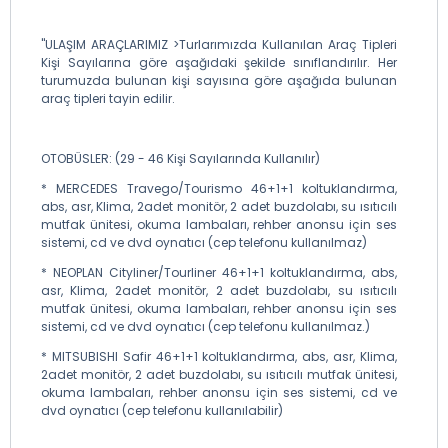
"ULAŞIM ARAÇLARIMIZ >Turlarımızda Kullanılan Araç Tipleri
Kişi Sayılarına göre aşağıdaki şekilde sınıflandırılır. Her
turumuzda bulunan kişi sayısına göre aşağıda bulunan
araç tipleri tayin edilir.
OTOBÜSLER: (29 - 46 Kişi Sayılarında Kullanılır)
* MERCEDES Travego/Tourismo 46+1+1 koltuklandırma,
abs, asr, Klima, 2adet monitör, 2 adet buzdolabı, su ısıtıcılı
mutfak ünitesi, okuma lambaları, rehber anonsu için ses
sistemi, cd ve dvd oynatıcı (cep telefonu kullanılmaz)
* NEOPLAN Cityliner/Tourliner 46+1+1 koltuklandırma, abs,
asr, Klima, 2adet monitör, 2 adet buzdolabı, su ısıtıcılı
mutfak ünitesi, okuma lambaları, rehber anonsu için ses
sistemi, cd ve dvd oynatıcı (cep telefonu kullanılmaz.)
* MITSUBISHI Safir 46+1+1 koltuklandırma, abs, asr, Klima,
2adet monitör, 2 adet buzdolabı, su ısıtıcılı mutfak ünitesi,
okuma lambaları, rehber anonsu için ses sistemi, cd ve
dvd oynatıcı (cep telefonu kullanılabilir)