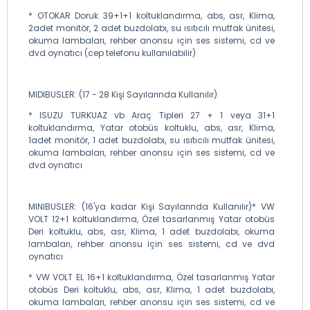
* OTOKAR Doruk 39+1+1 koltuklandırma, abs, asr, Klima,
2adet monitör, 2 adet buzdolabı, su ısıtıcılı mutfak ünitesi,
okuma lambaları, rehber anonsu için ses sistemi, cd ve
dvd oynatıcı (cep telefonu kullanılabilir)
MIDIBUSLER: (17 - 28 Kişi Sayılarında Kullanılır)
* ISUZU TURKUAZ vb Araç Tipleri 27 + 1 veya 31+1
koltuklandırma, Yatar otobüs koltuklu, abs, asr, Klima,
1adet monitör, 1 adet buzdolabı, su ısıtıcılı mutfak ünitesi,
okuma lambaları, rehber anonsu için ses sistemi, cd ve
dvd oynatıcı
MINIBUSLER: (16'ya kadar Kişi Sayılarında Kullanılır)* VW
VOLT 12+1 koltuklandırma, Özel tasarlanmış Yatar otobüs
Deri koltuklu, abs, asr, Klima, 1 adet buzdolabı, okuma
lambaları, rehber anonsu için ses sistemi, cd ve dvd
oynatıcı
* VW VOLT EL 16+1 koltuklandırma, Özel tasarlanmış Yatar
otobüs Deri koltuklu, abs, asr, Klima, 1 adet buzdolabı,
okuma lambaları, rehber anonsu için ses sistemi, cd ve