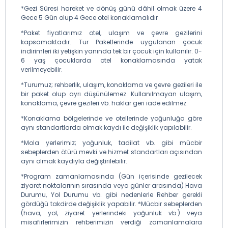
*Gezi Süresi hareket ve dönüş günü dâhil olmak üzere 4
Gece 5 Gün olup 4 Gece otel konaklamalıdır
*Paket fiyatlarımız otel, ulaşım ve çevre gezilerini
kapsamaktadır. Tur Paketlerinde uygulanan çocuk
indirimleri iki yetişkin yanında tek bir çocuk için kullanılır. 0-
6 yaş çocuklarda otel konaklamasında yatak
verilmeyebilir.
*Turumuz; rehberlik, ulaşım, konaklama ve çevre gezileri ile
bir paket olup ayrı düşünülemez. Kullanılmayan ulaşım,
konaklama, çevre gezileri vb. haklar geri iade edilmez.
*Konaklama bölgelerinde ve otellerinde yoğunluğa göre
aynı standartlarda olmak kaydı ile değişiklik yapılabilir.
*Mola yerlerimiz; yoğunluk, tadilat vb. gibi mücbir
sebeplerden ötürü mevki ve hizmet standartları açısından
aynı olmak kaydıyla değiştirilebilir.
*Program zamanlamasında (Gün içerisinde gezilecek
ziyaret noktalarının sırasında veya günler arasında) Hava
Durumu, Yol Durumu vb. gibi nedenlerle Rehber gerekli
gördüğü takdirde değişiklik yapabilir. *Mücbir sebeplerden
(hava, yol, ziyaret yerlerindeki yoğunluk vb.) veya
misafirlerimizin rehberimizin verdiği zamanlamalara