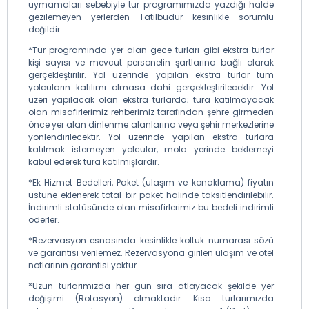
uymamaları sebebiyle tur programımızda yazdığı halde
gezilemeyen yerlerden Tatilbudur kesinlikle sorumlu
değildir.
*Tur programında yer alan gece turları gibi ekstra turlar
kişi sayısı ve mevcut personelin şartlarına bağlı olarak
gerçekleştirilir. Yol üzerinde yapılan ekstra turlar tüm
yolcuların katılımı olmasa dahi gerçekleştirilecektir. Yol
üzeri yapılacak olan ekstra turlarda; tura katılmayacak
olan misafirlerimiz rehberimiz tarafından şehre girmeden
önce yer alan dinlenme alanlarına veya şehir merkezlerine
yönlendirilecektir. Yol üzerinde yapılan ekstra turlara
katılmak istemeyen yolcular, mola yerinde beklemeyi
kabul ederek tura katılmışlardır.
*Ek Hizmet Bedelleri, Paket (ulaşım ve konaklama) fiyatın
üstüne eklenerek total bir paket halinde taksitlendirilebilir.
İndirimli statüsünde olan misafirlerimiz bu bedeli indirimli
öderler.
*Rezervasyon esnasında kesinlikle koltuk numarası sözü
ve garantisi verilemez. Rezervasyona girilen ulaşım ve otel
notlarının garantisi yoktur.
*Uzun turlarımızda her gün sıra atlayacak şekilde yer
değişimi (Rotasyon) olmaktadır. Kısa turlarımızda