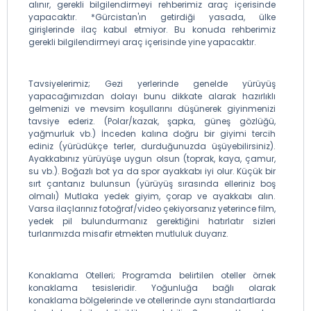
alınır, gerekli bilgilendirmeyi rehberimiz araç içerisinde
yapacaktır. *Gürcistan'ın getirdiği yasada, ülke
girişlerinde ilaç kabul etmiyor. Bu konuda rehberimiz
gerekli bilgilendirmeyi araç içerisinde yine yapacaktır.
Tavsiyelerimiz; Gezi yerlerinde genelde yürüyüş
yapacağımızdan dolayı bunu dikkate alarak hazırlıklı
gelmenizi ve mevsim koşullarını düşünerek giyinmenizi
tavsiye ederiz. (Polar/kazak, şapka, güneş gözlüğü,
yağmurluk vb.) İnceden kalına doğru bir giyimi tercih
ediniz (yürüdükçe terler, durduğunuzda üşüyebilirsiniz).
Ayakkabınız yürüyüşe uygun olsun (toprak, kaya, çamur,
su vb.). Boğazlı bot ya da spor ayakkabı iyi olur. Küçük bir
sırt çantanız bulunsun (yürüyüş sırasında elleriniz boş
olmalı) Mutlaka yedek giyim, çorap ve ayakkabı alın.
Varsa ilaçlarınız fotoğraf/video çekiyorsanız yeterince film,
yedek pil bulundurmanız gerektiğini hatırlatır sizleri
turlarımızda misafir etmekten mutluluk duyarız.
Konaklama Otelleri; Programda belirtilen oteller örnek
konaklama tesisleridir. Yoğunluğa bağlı olarak
konaklama bölgelerinde ve otellerinde aynı standartlarda