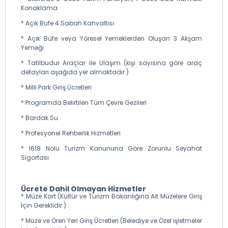
sonra otelimize yerleşiyoruz.
Konaklama
* Açık Büfe 4 Sabah Kahvaltısı
* Sabah Kahvaltısı: Güzergâhımız üzerinde uygun bir
* Açık Büfe veya Yöresel Yemeklerden Oluşan 3 Akşam
tesiste alınacaktır. (Ekstra)
Yemeği
* Öğle Yemeği: Akçaabat Körfez Metin Restoran’da
* Tatilbudur Araçlar ile Ulaşım (kişi sayısına göre araç
serbest ya da menü olarak alınacaktır. (Ekstra)
detayları aşağıda yer almaktadır.)
* Akşam Yemeği: Otelde açık büfe ve ya set menü olarak
* Milli Park Giriş Ücretleri
alınacak olup tur ücretine dâhildir.
* Programda Belirtilen Tüm Çevre Gezileri
* Konaklama Oteli: Trabzon Konak Park Hotel- Zitaş Hotel,
* Bardak Su
Sera Nature Hotel, Bayrak Grand Otel, Berlin Suite vb.
Trabzon Şehir Otelleri
* Profesyonel Rehberlik Hizmetleri
* 1618 Nolu Turizm Kanununa Göre Zorunlu Seyahat
Sigortası
Ücrete Dahil Olmayan Hizmetler
* Müze Kart (Kültür ve Turizm Bakanlığına Ait Müzelere Giriş
İçin Gereklidir.)
* Müze ve Ören Yeri Giriş Ücretleri (Belediye ve Özel işletmeler