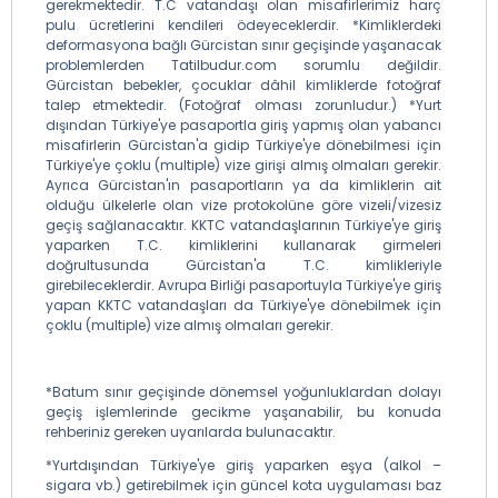
gerekmektedir. T.C vatandaşı olan misafirlerimiz harç
pulu ücretlerini kendileri ödeyeceklerdir. *Kimliklerdeki
deformasyona bağlı Gürcistan sınır geçişinde yaşanacak
problemlerden Tatilbudur.com sorumlu değildir.
Gürcistan bebekler, çocuklar dâhil kimliklerde fotoğraf
talep etmektedir. (Fotoğraf olması zorunludur.) *Yurt
dışından Türkiye'ye pasaportla giriş yapmış olan yabancı
misafirlerin Gürcistan'a gidip Türkiye'ye dönebilmesi için
Türkiye'ye çoklu (multiple) vize girişi almış olmaları gerekir.
Ayrıca Gürcistan'ın pasaportların ya da kimliklerin ait
olduğu ülkelerle olan vize protokolüne göre vizeli/vizesiz
geçiş sağlanacaktır. KKTC vatandaşlarının Türkiye'ye giriş
yaparken T.C. kimliklerini kullanarak girmeleri
doğrultusunda Gürcistan'a T.C. kimlikleriyle
girebileceklerdir. Avrupa Birliği pasaportuyla Türkiye'ye giriş
yapan KKTC vatandaşları da Türkiye'ye dönebilmek için
çoklu (multiple) vize almış olmaları gerekir.
*Batum sınır geçişinde dönemsel yoğunluklardan dolayı
geçiş işlemlerinde gecikme yaşanabilir, bu konuda
rehberiniz gereken uyarılarda bulunacaktır.
*Yurtdışından Türkiye'ye giriş yaparken eşya (alkol –
sigara vb.) getirebilmek için güncel kota uygulaması baz