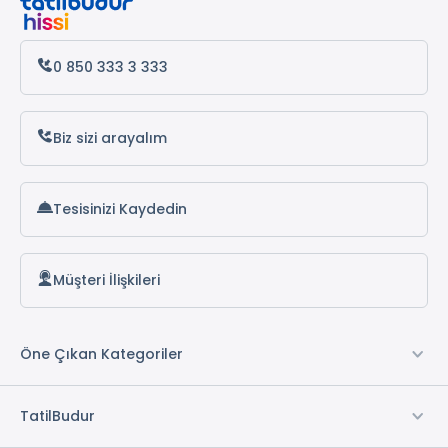
Samsun Turları
0 850 333 3 333
Trabzon Turları
Karadeniz Turları
Biz sizi arayalım
Batum Turları
Tesisinizi Kaydedin
Müşteri İlişkileri
Öne Çıkan Kategoriler
TatilBudur