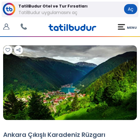
TatilBudur Otel ve Tur Fırsatları
Aç
TatilBudur uygulamasını aç
MENU
Tüm Fotoğraflar
Tüm Fotoğraflar
Ankara Çıkışlı Karadeniz Rüzgarı