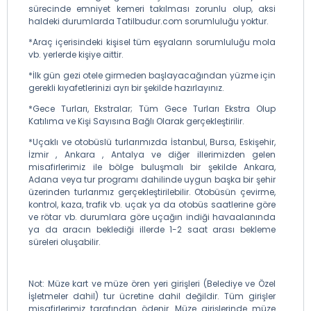
sürecinde emniyet kemeri takılması zorunlu olup, aksi
haldeki durumlarda Tatilbudur.com sorumluluğu yoktur.
*Araç içerisindeki kişisel tüm eşyaların sorumluluğu mola
vb. yerlerde kişiye aittir.
*İlk gün gezi otele girmeden başlayacağından yüzme için
gerekli kıyafetlerinizi ayrı bir şekilde hazırlayınız.
*Gece Turları, Ekstralar; Tüm Gece Turları Ekstra Olup
Katılıma ve Kişi Sayısına Bağlı Olarak gerçekleştirilir.
*Uçaklı ve otobüslü turlarımızda İstanbul, Bursa, Eskişehir,
İzmir , Ankara , Antalya ve diğer illerimizden gelen
misafirlerimiz ile bölge buluşmalı bir şekilde Ankara,
Adana veya tur programı dahilinde uygun başka bir şehir
üzerinden turlarımız gerçekleştirilebilir. Otobüsün çevirme,
kontrol, kaza, trafik vb. uçak ya da otobüs saatlerine göre
ve rötar vb. durumlara göre uçağın indiği havaalanında
ya da aracın beklediği illerde 1-2 saat arası bekleme
süreleri oluşabilir.
Not: Müze kart ve müze ören yeri girişleri (Belediye ve Özel
İşletmeler dahil) tur ücretine dahil değildir. Tüm girişler
misafirlerimiz tarafından ödenir. Müze girişlerinde müze