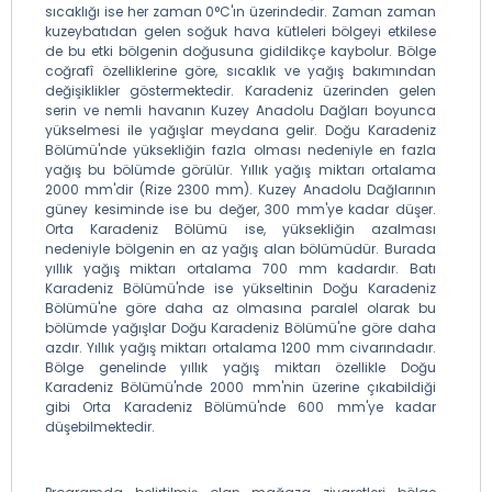
sıcaklığı ise her zaman 0°C'ın üzerindedir. Zaman zaman
kuzeybatıdan gelen soğuk hava kütleleri bölgeyi etkilese
de bu etki bölgenin doğusuna gidildikçe kaybolur. Bölge
coğrafî özelliklerine göre, sıcaklık ve yağış bakımından
değişiklikler göstermektedir. Karadeniz üzerinden gelen
serin ve nemli havanın Kuzey Anadolu Dağları boyunca
yükselmesi ile yağışlar meydana gelir. Doğu Karadeniz
Bölümü'nde yüksekliğin fazla olması nedeniyle en fazla
yağış bu bölümde görülür. Yıllık yağış miktarı ortalama
2000 mm'dir (Rize 2300 mm). Kuzey Anadolu Dağlarının
güney kesiminde ise bu değer, 300 mm'ye kadar düşer.
Orta Karadeniz Bölümü ise, yüksekliğin azalması
nedeniyle bölgenin en az yağış alan bölümüdür. Burada
yıllık yağış miktarı ortalama 700 mm kadardır. Batı
Karadeniz Bölümü'nde ise yükseltinin Doğu Karadeniz
Bölümü'ne göre daha az olmasına paralel olarak bu
bölümde yağışlar Doğu Karadeniz Bölümü'ne göre daha
azdır. Yıllık yağış miktarı ortalama 1200 mm civarındadır.
Bölge genelinde yıllık yağış miktarı özellikle Doğu
Karadeniz Bölümü'nde 2000 mm'nin üzerine çıkabildiği
gibi Orta Karadeniz Bölümü'nde 600 mm'ye kadar
düşebilmektedir.