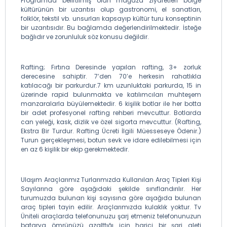
Programda belirtilmiş olan mağaza ziyaretleri bölge
kültürünün bir uzantısı olup gastronomi, el sanatları,
folklör, tekstil vb. unsurları kapsayıp kültür turu konseptinin
bir uzantısıdır. Bu bağlamda değerlendirilmektedir. İsteğe
bağlıdır ve zorunluluk söz konusu değildir.
Rafting; Fırtına Deresinde yapılan rafting, 3+ zorluk
derecesine sahiptir. 7’den 70’e herkesin rahatlıkla
katılacağı bir parkurdur.7 km uzunluktaki parkurda, 15 in
üzerinde rapid bulunmakta ve katılımcıları muhteşem
manzaralarla büyülemektedir. 6 kişilik botlar ile her botta
bir adet profesyonel rafting rehberi mevcuttur. Botlarda
can yeleği, kask, dizlik ve özel sigorta mevcuttur. (Rafting,
Ekstra Bir Turdur. Rafting Ücreti İlgili Müesseseye Ödenir.)
Turun gerçekleşmesi, botun sevk ve idare edilebilmesi için
en az 6 kişilik bir ekip gerekmektedir.
Ulaşım Araçlarımız Turlarımızda Kullanılan Araç Tipleri Kişi
Sayılarına göre aşağıdaki şekilde sınıflandırılır. Her
turumuzda bulunan kişi sayısına göre aşağıda bulunan
araç tipleri tayin edilir. Araçlarımızda kulaklık yoktur. Tv
Üniteli araçlarda telefonunuzu şarj etmeniz telefonunuzun
batarya ömrünüzü azalttığı için harici bir şarj aleti