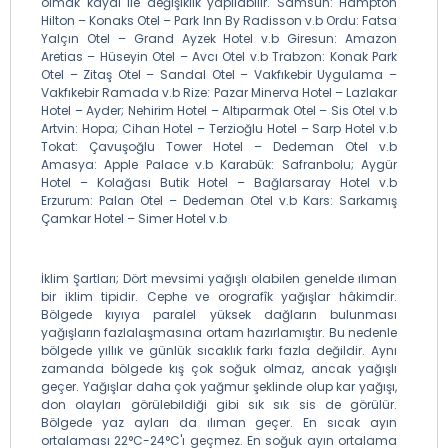
olmak kaydı ile değişiklik yapılabilir. Samsun: Hampton
Hilton – Konaks Otel – Park Inn By Radisson v.b Ordu: Fatsa
Yalçın Otel – Grand Ayzek Hotel v.b Giresun: Amazon
Aretias – Hüseyin Otel – Avcı Otel v.b Trabzon: Konak Park
Otel – Zitaş Otel – Sandal Otel – Vakfıkebir Uygulama –
Vakfıkebir Ramada v.b Rize: Pazar Minerva Hotel – Lazlakar
Hotel – Ayder; Nehirim Hotel – Altıparmak Otel – Sis Otel v.b
Artvin: Hopa; Cihan Hotel – Terzioğlu Hotel – Sarp Hotel v.b
Tokat: Çavuşoğlu Tower Hotel – Dedeman Otel v.b
Amasya: Apple Palace v.b Karabük: Safranbolu; Aygür
Hotel – Kolağası Butik Hotel – Bağlarsaray Hotel v.b
Erzurum: Palan Otel – Dedeman Otel v.b Kars: Sarkamış
Çamkar Hotel – Simer Hotel v.b
İklim Şartları; Dört mevsimi yağışlı olabilen genelde ılıman
bir iklim tipidir. Cephe ve orografîk yağışlar hâkimdir.
Bölgede kıyıya paralel yüksek dağların bulunması
yağışların fazlalaşmasına ortam hazırlamıştır. Bu nedenle
bölgede yıllık ve günlük sıcaklık farkı fazla değildir. Aynı
zamanda bölgede kış çok soğuk olmaz, ancak yağışlı
geçer. Yağışlar daha çok yağmur şeklinde olup kar yağışı,
don olayları görülebildiği gibi sık sık sis de görülür.
Bölgede yaz ayları da ılıman geçer. En sıcak ayın
ortalaması 22°C-24°C'ı geçmez. En soğuk ayın ortalama