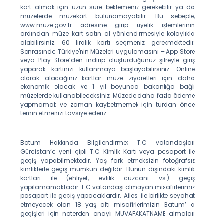
kart almak için uzun süre beklemeniz gerekebilir ya da
müzelerde müzekart bulunamayabilir. Bu sebeple,
www.muze.gov.tr adresine girip üyelik işlemlerinin
ardından müze kart satın al yönlendirmesiyle kolaylıkla
alabilirsiniz. 60 liralık kartı seçmeniz gerekmektedir.
Sonrasında Türkiye'nin Müzeleri uygulamasını – App Store
veya Play Store’den indirip oluşturduğunuz şifreyle giriş
yaparak kartınızı kullanmaya başlayabilirsiniz. Online
olarak alacağınız kartlar müze ziyaretleri için daha
ekonomik olacak ve 1 yıl boyunca bakanlığa bağlı
müzelerde kullanabileceksiniz. Müzede daha fazla ödeme
yapmamak ve zaman kaybetmemek için turdan önce
temin etmenizi tavsiye ederiz.
Batum Hakkında Bilgilendirme; T.C vatandaşları
Gürcistan’a yeni çipli T.C Kimlik Kartı veya pasaport ile
geçiş yapabilmektedir. Yaş fark etmeksizin fotoğrafsız
kimliklerle geçiş mümkün değildir. Bunun dışındaki kimlik
kartları ile (ehliyet, evlilik cüzdanı vs.) geçiş
yapılamamaktadır. T.C vatandaşı olmayan misafirlerimiz
pasaport ile geçiş yapacaklardır. Ailesi ile birlikte seyahat
etmeyecek olan 18 yaş altı misafirlerimizin Batum’ a
geçişleri için noterden onaylı MUVAFAKATNAME almaları