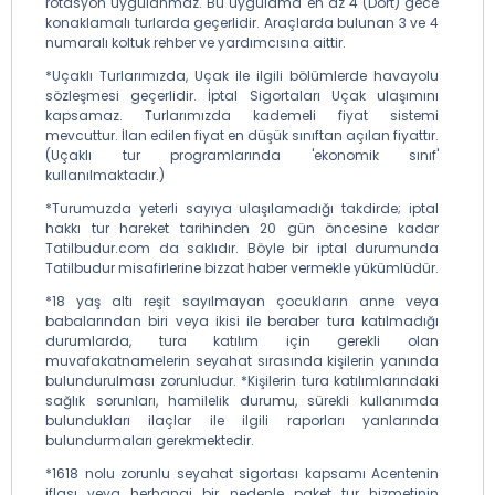
rotasyon uygulanmaz. Bu uygulama en az 4 (Dört) gece
konaklamalı turlarda geçerlidir. Araçlarda bulunan 3 ve 4
numaralı koltuk rehber ve yardımcısına aittir.
*Uçaklı Turlarımızda, Uçak ile ilgili bölümlerde havayolu
sözleşmesi geçerlidir. İptal Sigortaları Uçak ulaşımını
kapsamaz. Turlarımızda kademeli fiyat sistemi
mevcuttur. İlan edilen fiyat en düşük sınıftan açılan fiyattır.
(Uçaklı tur programlarında 'ekonomik sınıf'
kullanılmaktadır.)
*Turumuzda yeterli sayıya ulaşılamadığı takdirde; iptal
hakkı tur hareket tarihinden 20 gün öncesine kadar
Tatilbudur.com da saklıdır. Böyle bir iptal durumunda
Tatilbudur misafirlerine bizzat haber vermekle yükümlüdür.
*18 yaş altı reşit sayılmayan çocukların anne veya
babalarından biri veya ikisi ile beraber tura katılmadığı
durumlarda, tura katılım için gerekli olan
muvafakatnamelerin seyahat sırasında kişilerin yanında
bulundurulması zorunludur. *Kişilerin tura katılımlarındaki
sağlık sorunları, hamilelik durumu, sürekli kullanımda
bulundukları ilaçlar ile ilgili raporları yanlarında
bulundurmaları gerekmektedir.
*1618 nolu zorunlu seyahat sigortası kapsamı Acentenin
iflası veya herhangi bir nedenle paket tur hizmetinin