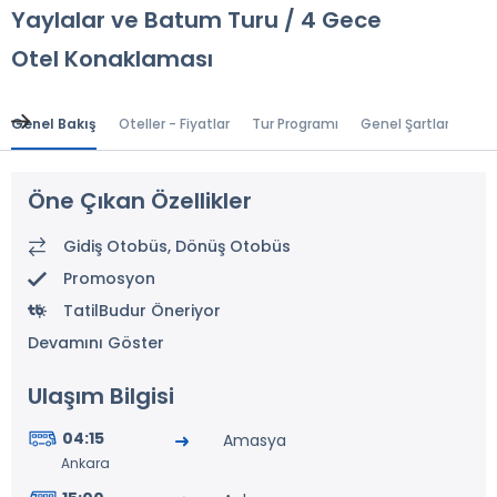
Yaylalar ve Batum Turu / 4 Gece
Otel Konaklaması
Genel Bakış
Oteller - Fiyatlar
Tur Programı
Genel Şartlar
Gr
Öne Çıkan Özellikler
Gidiş Otobüs, Dönüş Otobüs
Promosyon
TatilBudur Öneriyor
Devamını Göster
Ulaşım Bilgisi
04:15
Amasya
Ankara