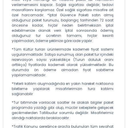
verilememesini kapsar. Sağlık sigortası değildir, tedavi
masraflarını karşılamaz. Özel sağlık sigortası misafire ait
özel harcamadır. *İptal Güvence Paketi satın almış
olduğunuz paket turunuzu, başlangıç tarihinden 72 saat
öncesine kadar, hiçbir neden belirtmeksizin iptal
edebilmenize olanak verir. İptal sonrasında ödemiş
olduğunuz tur ücretinin tamamı, hiçbir kesinti
yapılmadan, ödeme şeklinize göre iade yapılır.
*Tüm Kültür turları ürünlerimizde kademeli fiyat sistemi
uygulanmaktadır. Satışa sunulmuş olan paket tur içindeki
rezervasyon sayısı yükseldikçe (Turun doluluk oranı
arttıkça) fiyatlarda kademeli olarak yükselmektedir. Bu
durumda ön ödeme almadan fiyat sabitleme
yapılamamaktadır.
*Yeterli katılım oluşmadığında en yakın hareket noktasına
biletleme yapılarak misafirlerimizin tura katılımı
sağlanabilir
*Tur bitiminde varılacak saatler ile alakalı bilgiler paket
programda yazdığı gibi olup, mücbir sebeplerle gelişecek
gecikmelerden Tatilbudur sorumlu değildir. Misafirlerimiz
alındığı noktalarda bırakılacaktır.
*Trafik Kanunu gereğince araçta bulunulan tüm seyahat