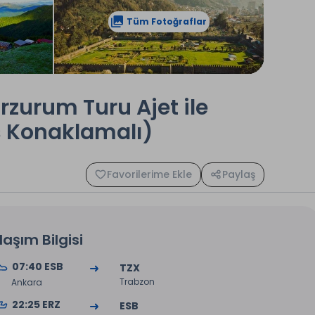
Tüm Fotoğraflar
rzurum Turu Ajet ile
s Konaklamalı)
Favorilerime Ekle
Paylaş
laşım Bilgisi
07:40 ESB
TZX
Trabzon
Ankara
22:25 ERZ
ESB