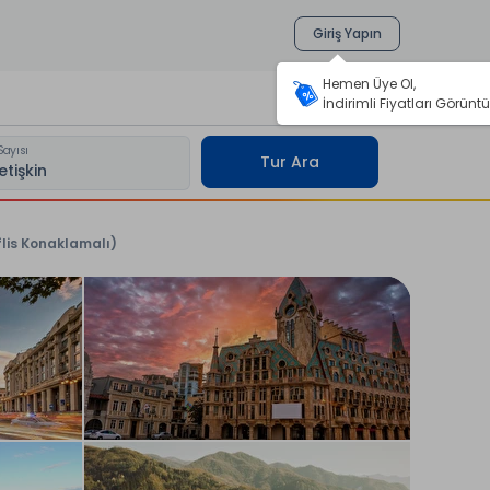
Giriş Yapın
Hemen Üye Ol,
İndirimli Fiyatları Görüntü
Sayısı
Tur Ara
flis Konaklamalı)