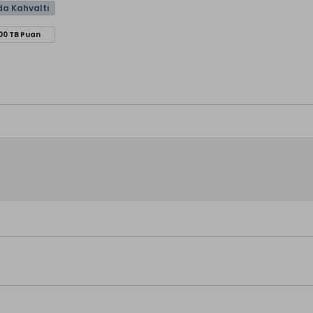
da Kahvaltı
00 TB Puan