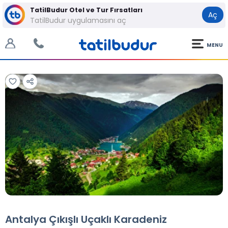
TatilBudur Otel ve Tur Fırsatları
Aç
TatilBudur uygulamasını aç
MENU
Tüm Fotoğraflar
Tüm Fotoğraflar
Antalya Çıkışlı Uçaklı Karadeniz