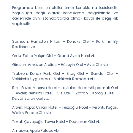
Programda belirtilen oteller örnek konaklama tesisleridir.
Yoğunluğa bağlı olarak konaklama bölgelerinde ve
otellerinde aynı standartlarda olmak kaydı ile değişiklik
yapılabilir.
Samsun: Hampton Hilton – Konaks Otel – Park Inn By
Radisson vb.
Ordu: Fatsa Yalçın Otel – Grand Ayzek Hotel vb.
Giresun: Amazon Aretias – Hüseyin Otel – Avcı Otel vb.
Trabzon: Konak Park Otel – Zitaş Otel – Sandal Otel –
Vakfıkebir Uygulama – Vakfıkebir Ramada vb.
Rize: Pazar Minerva Hotel – Lazlakar Hotel –Altıparmak Otel
– Ayder; Nehirim Hotel – Sis Otel – Zafran - Köroğlu Otel –
Kervansaray otel vb.
Artvin: Hopa; Cihan Hotel – Terzioğlu Hotel – Peronti, Puğari,
Walley Palace Otel vb.
Tokat: Çavuşoğlu Tower Hotel – Dedeman Otel vb.
Amasya: Apple Palace vb.