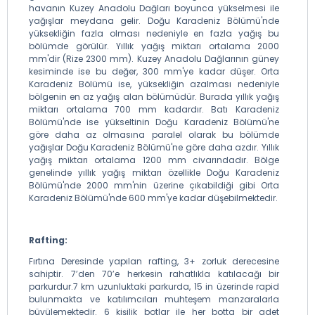
havanın Kuzey Anadolu Dağları boyunca yükselmesi ile
yağışlar meydana gelir. Doğu Karadeniz Bölümü'nde
yüksekliğin fazla olması nedeniyle en fazla yağış bu
bölümde görülür. Yıllık yağış miktarı ortalama 2000
mm'dir (Rize 2300 mm). Kuzey Anadolu Dağlarının güney
kesiminde ise bu değer, 300 mm'ye kadar düşer. Orta
Karadeniz Bölümü ise, yüksekliğin azalması nedeniyle
bölgenin en az yağış alan bölümüdür. Burada yıllık yağış
miktarı ortalama 700 mm kadardır. Batı Karadeniz
Bölümü'nde ise yükseltinin Doğu Karadeniz Bölümü'ne
göre daha az olmasına paralel olarak bu bölümde
yağışlar Doğu Karadeniz Bölümü'ne göre daha azdır. Yıllık
yağış miktarı ortalama 1200 mm civarındadır. Bölge
genelinde yıllık yağış miktarı özellikle Doğu Karadeniz
Bölümü'nde 2000 mm'nin üzerine çıkabildiği gibi Orta
Karadeniz Bölümü'nde 600 mm'ye kadar düşebilmektedir.
Rafting:
Fırtına Deresinde yapılan rafting, 3+ zorluk derecesine
sahiptir. 7’den 70’e herkesin rahatlıkla katılacağı bir
parkurdur.7 km uzunluktaki parkurda, 15 in üzerinde rapid
bulunmakta ve katılımcıları muhteşem manzaralarla
büyülemektedir. 6 kişilik botlar ile her botta bir adet