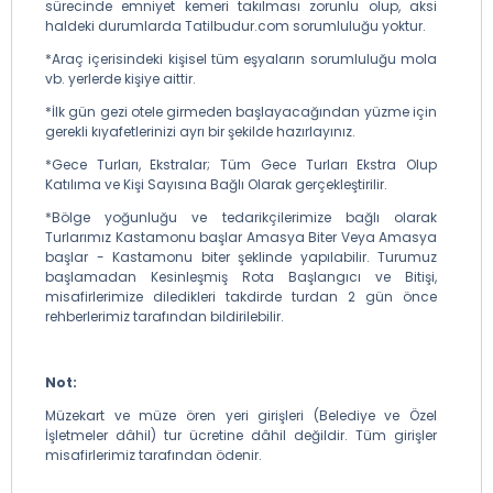
sürecinde emniyet kemeri takılması zorunlu olup, aksi
haldeki durumlarda Tatilbudur.com sorumluluğu yoktur.
*Araç içerisindeki kişisel tüm eşyaların sorumluluğu mola
vb. yerlerde kişiye aittir.
*İlk gün gezi otele girmeden başlayacağından yüzme için
gerekli kıyafetlerinizi ayrı bir şekilde hazırlayınız.
*Gece Turları, Ekstralar; Tüm Gece Turları Ekstra Olup
Katılıma ve Kişi Sayısına Bağlı Olarak gerçekleştirilir.
*Bölge yoğunluğu ve tedarikçilerimize bağlı olarak
Turlarımız Kastamonu başlar Amasya Biter Veya Amasya
başlar - Kastamonu biter şeklinde yapılabilir. Turumuz
başlamadan Kesinleşmiş Rota Başlangıcı ve Bitişi,
misafirlerimize diledikleri takdirde turdan 2 gün önce
rehberlerimiz tarafından bildirilebilir.
Not:
Müzekart ve müze ören yeri girişleri (Belediye ve Özel
İşletmeler dâhil) tur ücretine dâhil değildir. Tüm girişler
misafirlerimiz tarafından ödenir.