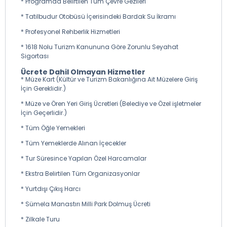
* Programda Belirtilen Tüm Çevre Gezileri
* Tatilbudur Otobüsü İçerisindeki Bardak Su İkramı
* Profesyonel Rehberlik Hizmetleri
* 1618 Nolu Turizm Kanununa Göre Zorunlu Seyahat
Sigortası
Ücrete Dahil Olmayan Hizmetler
* Müze Kart (Kültür ve Turizm Bakanlığına Ait Müzelere Giriş
İçin Gereklidir.)
* Müze ve Ören Yeri Giriş Ücretleri (Belediye ve Özel işletmeler
İçin Geçerlidir.)
* Tüm Öğle Yemekleri
* Tüm Yemeklerde Alınan İçecekler
* Tur Süresince Yapılan Özel Harcamalar
* Ekstra Belirtilen Tüm Organizasyonlar
* Yurtdışı Çıkış Harcı
* Sümela Manastırı Milli Park Dolmuş Ücreti
* Zilkale Turu