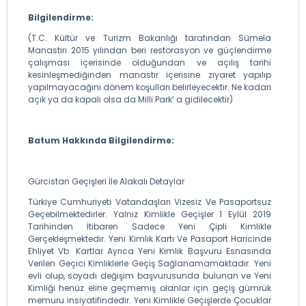
Bilgilendirme:
(T.C. Kültür ve Turizm Bakanlığı tarafından Sümela
Manastırı 2015 yılından beri restorasyon ve güçlendirme
çalışması içerisinde olduğundan ve açılış tarihi
kesinleşmediğinden manastır içerisine ziyaret yapılıp
yapılmayacağını dönem koşulları belirleyecektir. Ne kadarı
açık ya da kapalı olsa da Milli Park’ a gidilecektir)
Batum Hakkında Bilgilendirme:
Gürcistan Geçişleri İle Alakalı Detaylar
Türkiye Cumhuriyeti Vatandaşları Vizesiz Ve Pasaportsuz
Geçebilmektedirler. Yalnız Kimlikle Geçişler 1 Eylül 2019
Tarihinden İtibaren Sadece Yeni Çipli Kimlikle
Gerçekleşmektedir. Yeni Kimlik Kartı Ve Pasaport Haricinde
Ehliyet Vb. Kartlar Ayrıca Yeni Kimlik Başvuru Esnasında
Verilen Geçici Kimliklerle Geçiş Sağlanamamaktadır. Yeni
evli olup, soyadı değişim başvurusunda bulunan ve Yeni
Kimliği henüz eline geçmemiş olanlar için geçiş gümrük
memuru insiyatifindedir. Yeni Kimlikle Geçişlerde Çocuklar