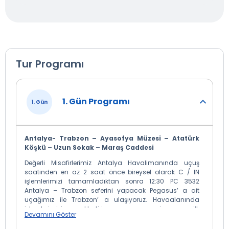
Tur Programı
1. Gün Programı
1. Gün
Antalya- Trabzon – Ayasofya Müzesi – Atatürk
Köşkü – Uzun Sokak – Maraş Caddesi
Değerli Misafirlerimiz Antalya Havalimanında uçuş
saatinden en az 2 saat önce bireysel olarak C / IN
işlemlerimizi tamamladıktan sonra 12:30 PC 3532
Antalya – Trabzon seferini yapacak Pegasus’ a ait
uçağımız ile Trabzon’ a ulaşıyoruz. Havaalanında
işlemlerimizi gerçekleştirip aracımıza geçiyoruz ve ilk
Devamını Göster
durağımız Atatürk Köşkü oluyor. Soğuksu Mevkii’ ne
çıkarken Gülbahar Hatun Camii’ ni, İç Kale ve Zağnos