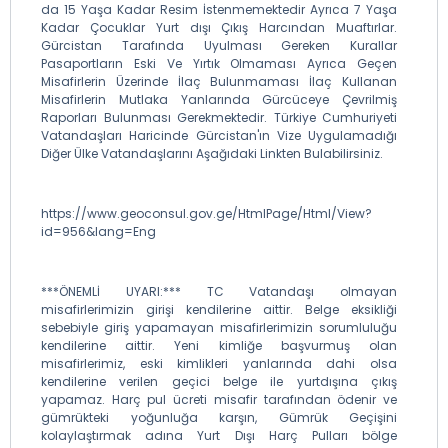
da 15 Yaşa Kadar Resim İstenmemektedir Ayrıca 7 Yaşa
Kadar Çocuklar Yurt dışı Çıkış Harcından Muaftırlar.
Gürcistan Tarafında Uyulması Gereken Kurallar
Pasaportların Eski Ve Yırtık Olmaması Ayrıca Geçen
Misafirlerin Üzerinde İlaç Bulunmaması İlaç Kullanan
Misafirlerin Mutlaka Yanlarında Gürcüceye Çevrilmiş
Raporları Bulunması Gerekmektedir. Türkiye Cumhuriyeti
Vatandaşları Haricinde Gürcistan'ın Vize Uygulamadığı
Diğer Ülke Vatandaşlarını Aşağıdaki Linkten Bulabilirsiniz.
https://www.geoconsul.gov.ge/HtmlPage/Html/View?
id=956&lang=Eng
***ÖNEMLİ UYARI:*** TC Vatandaşı olmayan
misafirlerimizin girişi kendilerine aittir. Belge eksikliği
sebebiyle giriş yapamayan misafirlerimizin sorumluluğu
kendilerine aittir. Yeni kimliğe başvurmuş olan
misafirlerimiz, eski kimlikleri yanlarında dahi olsa
kendilerine verilen geçici belge ile yurtdışına çıkış
yapamaz. Harç pul ücreti misafir tarafından ödenir ve
gümrükteki yoğunluğa karşın, Gümrük Geçişini
kolaylaştırmak adına Yurt Dışı Harç Pulları bölge