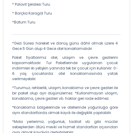
* Palovit Şelalesi Turu
* Borçka Karagöl Turu
*Batum Turu
*Gezi Süresi hareket ve dönüş günü dâhil olmak üzere 4
Gece 5 Gün olup 4 Gece otel konaklamalıdır.
Paket fiyatlarımız otel, ulaşım ve çevre gezilerini
kapsamaktadır. Tur Paketlerinde uygulanan çocuk
indirimleri iki yetişkin yanında tek bir çocuk için kullanılır. 0-
6 yaş çocuklarda otel konaklamasında yatak
verilmeyebilir.
*Turumuz; rehberlik, ulaşım, konaklama ve çevre gezileri ile
bir paket olup ayrı düşünülemez. *Kullanılmayan ulaşım,
konaklama, çevre gezileri vb. haklar geri iade edilmez.
*Konaklama bölgelerinde ve otellerinde yoğunluğa göre
aynı standartlarda olmak kaydı ile değişiklik yapılabilir.
*Mola yerlerimiz; yoğunluk, tadilat vb. gibi mücbir
sebeplerden ötürü mevki ve hizmet standartları açısından
aynı olmak kaydıyla değiştirilebilir.