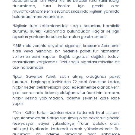
babalarından biri veya ikisi ile beraber tura katılmadığı
durumlarda, tura katılım için gerekli olan
muvaffakatnamelerin seyahat sırasında kişilerin yanında
bulundurulması zorunludur.
*Kişilerin tura katılımlarındaki sağlık sorunları, hamilelik
durumu, sürekli kullanımda bulundukları ilaçlar ile ilgili
raporları yanlarında bulundurmaları gerekmektedir.
*1618 nolu zorunlu seyahat sigortası kapsamı Acentenin
iflası veya herhangi bir nedenle paket tur hizmetinin
verilememesini kapsar. Sağlık sigortası değildir, tedavi
masraflarını karşılamaz. Özel sağlık sigortası misafire ait
özel harcamadır.
*İptal Güvence Paketi satın almış olduğunuz paket
turunuzu, başlangıç tarihinden 72 saat öncesine kadar,
hiçbir neden belirtmeksizin iptal edebilmenize olanak verir.
İptal sonrasında ödemiş olduğunuz tur ücretinin tamamı,
hiçbir kesinti yapılmadan, ödeme şeklinize göre iade
yapılır.
*Tüm Kültür turları ürünlerimizde kademeli fiyat sistemi
uygulanmaktadır. Satışa sunulmuş olan paket tur içindeki
rezervasyon sayısı yükseldikçe (Turun doluluk oranı
arttıkça) fiyatlarda kademeli olarak yükselmektedir. Bu
durumda ön ödeme almadan fiyat sabitleme