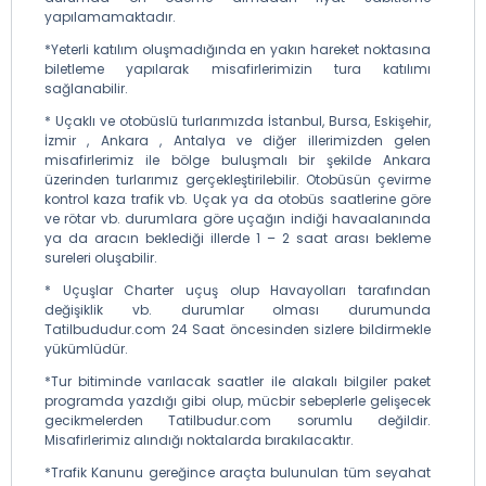
yapılamamaktadır.
*Yeterli katılım oluşmadığında en yakın hareket noktasına
biletleme yapılarak misafirlerimizin tura katılımı
sağlanabilir.
* Uçaklı ve otobüslü turlarımızda İstanbul, Bursa, Eskişehir,
İzmir , Ankara , Antalya ve diğer illerimizden gelen
misafirlerimiz ile bölge buluşmalı bir şekilde Ankara
üzerinden turlarımız gerçekleştirilebilir. Otobüsün çevirme
kontrol kaza trafik vb. Uçak ya da otobüs saatlerine göre
ve rötar vb. durumlara göre uçağın indiği havaalanında
ya da aracın beklediği illerde 1 – 2 saat arası bekleme
sureleri oluşabilir.
* Uçuşlar Charter uçuş olup Havayolları tarafından
değişiklik vb. durumlar olması durumunda
Tatilbududur.com 24 Saat öncesinden sizlere bildirmekle
yükümlüdür.
*Tur bitiminde varılacak saatler ile alakalı bilgiler paket
programda yazdığı gibi olup, mücbir sebeplerle gelişecek
gecikmelerden Tatilbudur.com sorumlu değildir.
Misafirlerimiz alındığı noktalarda bırakılacaktır.
*Trafik Kanunu gereğince araçta bulunulan tüm seyahat