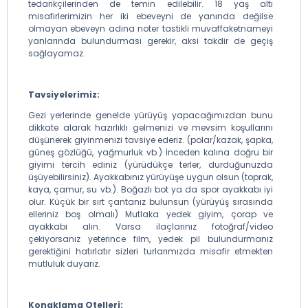
tedarikçilerinden de temin edilebilir. 18 yaş altı
misafirlerimizin her iki ebeveyni de yanında değilse
olmayan ebeveyn adına noter tastikli muvaffaketnameyi
yanlarında bulundurması gerekir, aksi takdir de geçiş
sağlayamaz.
Tavsiyelerimiz:
Gezi yerlerinde genelde yürüyüş yapacağımızdan bunu
dikkate alarak hazırlıklı gelmenizi ve mevsim koşullarını
düşünerek giyinmenizi tavsiye ederiz. (polar/kazak, şapka,
güneş gözlüğü, yağmurluk vb.) İnceden kalına doğru bir
giyimi tercih ediniz (yürüdükçe terler, durduğunuzda
üşüyebilirsiniz). Ayakkabınız yürüyüşe uygun olsun (toprak,
kaya, çamur, su vb.). Boğazlı bot ya da spor ayakkabı iyi
olur. Küçük bir sırt çantanız bulunsun (yürüyüş sırasında
elleriniz boş olmalı) Mutlaka yedek giyim, çorap ve
ayakkabı alın. Varsa ilaçlarınız fotoğraf/video
çekiyorsanız yeterince film, yedek pil bulundurmanız
gerektiğini hatırlatır sizleri turlarımızda misafir etmekten
mutluluk duyarız.
Konaklama Otelleri: