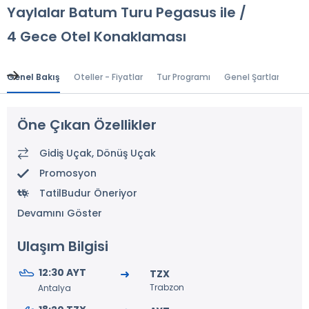
Yaylalar Batum Turu Pegasus ile /
4 Gece Otel Konaklaması
Genel Bakış
Oteller - Fiyatlar
Tur Programı
Genel Şartlar
Gr
Öne Çıkan Özellikler
Gidiş Uçak, Dönüş Uçak
Promosyon
TatilBudur Öneriyor
Devamını Göster
Ulaşım Bilgisi
12:30 AYT
TZX
Trabzon
Antalya