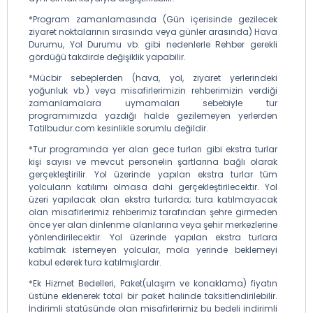
*Program zamanlamasında (Gün içerisinde gezilecek
ziyaret noktalarının sırasında veya günler arasında) Hava
Durumu, Yol Durumu vb. gibi nedenlerle Rehber gerekli
gördüğü takdirde değişiklik yapabilir.
*Mücbir sebeplerden (hava, yol, ziyaret yerlerindeki
yoğunluk vb.) veya misafirlerimizin rehberimizin verdiği
zamanlamalara uymamaları sebebiyle tur
programımızda yazdığı halde gezilemeyen yerlerden
Tatilbudur.com kesinlikle sorumlu değildir.
*Tur programında yer alan gece turları gibi ekstra turlar
kişi sayısı ve mevcut personelin şartlarına bağlı olarak
gerçekleştirilir. Yol üzerinde yapılan ekstra turlar tüm
yolcuların katılımı olmasa dahi gerçekleştirilecektir. Yol
üzeri yapılacak olan ekstra turlarda; tura katılmayacak
olan misafirlerimiz rehberimiz tarafından şehre girmeden
önce yer alan dinlenme alanlarına veya şehir merkezlerine
yönlendirilecektir. Yol üzerinde yapılan ekstra turlara
katılmak istemeyen yolcular, mola yerinde beklemeyi
kabul ederek tura katılmışlardır.
*Ek Hizmet Bedelleri, Paket(ulaşım ve konaklama) fiyatın
üstüne eklenerek total bir paket halinde taksitlendirilebilir.
İndirimli statüsünde olan misafirlerimiz bu bedeli indirimli