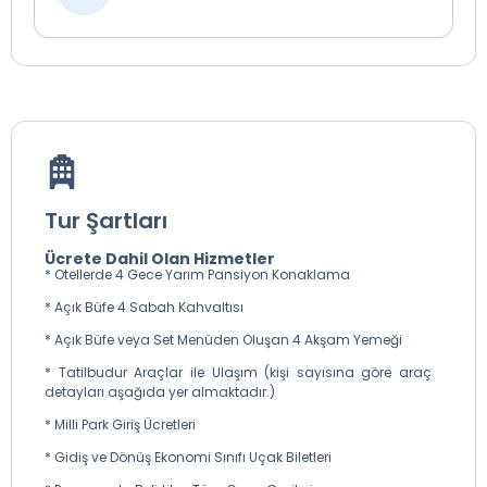
* Konaklama Oteli: Trabzon Konak Park Hotel- Zitaş Hotel,
Trabzon Şehir Otelleri vb.
Tur Şartları
Ücrete Dahil Olan Hizmetler
* Otellerde 4 Gece Yarım Pansiyon Konaklama
* Açık Büfe 4 Sabah Kahvaltısı
* Açık Büfe veya Set Menüden Oluşan 4 Akşam Yemeği
* Tatilbudur Araçlar ile Ulaşım (kişi sayısına göre araç
detayları aşağıda yer almaktadır.)
* Milli Park Giriş Ücretleri
* Gidiş ve Dönüş Ekonomi Sınıfı Uçak Biletleri