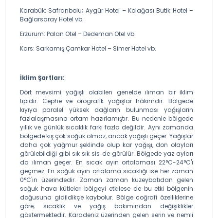
Karabük: Safranbolu; Aygür Hotel – Kolağası Butik Hotel –
Bağlarsaray Hotel vb.
Erzurum: Palan Otel – Dedeman Otel vb.
Kars: Sarkamış Çamkar Hotel – Simer Hotel vb.
İklim Şartları:
Dört mevsimi yağışlı olabilen genelde ılıman bir iklim
tipidir. Cephe ve orografîk yağışlar hâkimdir. Bölgede
kıyıya paralel yüksek dağların bulunması yağışların
fazlalaşmasına ortam hazırlamıştır. Bu nedenle bölgede
yıllık ve günlük sıcaklık farkı fazla değildir. Aynı zamanda
bölgede kış çok soğuk olmaz, ancak yağışlı geçer. Yağışlar
daha çok yağmur şeklinde olup kar yağışı, don olayları
görülebildiği gibi sık sık sis de görülür. Bölgede yaz ayları
da ılıman geçer. En sıcak ayın ortalaması 22°C-24°C'ı
geçmez. En soğuk ayın ortalama sıcaklığı ise her zaman
0°C'ın üzerindedir. Zaman zaman kuzeybatıdan gelen
soğuk hava kütleleri bölgeyi etkilese de bu etki bölgenin
doğusuna gidildikçe kaybolur. Bölge coğrafî özelliklerine
göre, sıcaklık ve yağış bakımından değişiklikler
göstermektedir. Karadeniz üzerinden gelen serin ve nemli