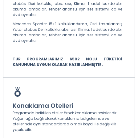
otobüs Deri koltuklu, abs, asr, Klima, 1 adet buzdolabı,
okuma lambaları, rehber anonsu için ses sistemi, cd ve
dvd oynatıcı
Mercedes Sprınter 15+1 koltuklandırma, Özel tasarlanmış
Yatar otobüs Deri koltuklu, abs, asr, Klima, 1 adet buzdolabı,
okuma lambaları, rehber anonsu için ses sistemi, cd ve
dvd oynatıcı
TUR PROGRAMLARIMIZ 6502 NOLU TÜKETİCİ
KANUNUNA UYGUN OLARAK HAZIRLANMIŞTIR.
Konaklama Otelleri
Programda belirtilen oteller örnek konaklama tesisleridir.
Yoğunluğa bağlı olarak konaklama bölgelerinde ve
otellerinde aynı standartlarda olmak kaydı ile değişiklik
yapılabilir.