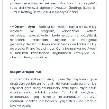
profesyonel rafting rehberi mevcuttur. Botlarda can yeleği,
kask, dizlik ve özel sigorta mevcuttur. (Rafting, Ekstra Bir
Turdur. Rafting Ücreti İlgili Müesseseye Ödenir)
***Önemli Uyarı:
Rafting için katılım sayısı en az 6 kişi
olmalıdır ve program, konaklama, katılım
gerçekleştirmeyecek kişilerin bekleme durumları gözetilerek
rehberimiz tarafından koşullar el verdiğince
gerçekleştirilecektir. Dileyen misafirlerimiz ne kadar az kişi
de olsalar Fırtına Vadisi’ nden Çamlıhemşin ya da Ayder’
e ulaşımın kendilerince sağlanması konuşuyla bu
alternatif turu yapabilirler.
Ulaşım Araçlarımız:
Turlarımızda Kullanılan Araç Tipleri Kişi Sayılarına göre
aşağıdaki şekilde sınıflandırılır. Her turumuzda bulunan kişi
sayısına göre aşağıda bulunan araç tipleri tayin edilir.
Araçlarımızda kulaklık yoktur. Tv Üniteli araçlarda
telefonunuzu şarj etmeniz telefonunuzun batarya
ömrünüzü azalttığı için harici bir şarj aleti bulundurmanızı
tavsiye ederiz.