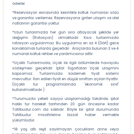
öderler.
*Rezervasyon esnasında kesinlikle koltuk numarası sözü
ve garantisi verilemez. Rezervasyona girilen ulaşım ve otel
notlarının garantisi yoktur.
*Uzun turlarımızda her gün sıra atlayacak şekilde yer
değişimi (Rotasyon) olmaktadır. Kısa turlarımızda
rotasyon uygulanmaz. Bu uygulama en az 4 (Dört) gece
konaklamalı turlarda geçerlidir. Araçlarda bulunan 3 ve 4
numaralı koltuk rehber ve yardımcısına aittir.
*Uçaklı Turlarımızda, Uçak ile ilgili bölümlerde havayolu
sözleşmesi geçerlidir. İptal Sigortaları Uçak ulaşımını
kapsamaz. Turlarımızda kademeli fiyat sistemi
mevcuttur. İlan edilen fiyat en düşük sınıftan açılan fiyattır.
(Uçaklı tur programlarında 'ekonomik sınıf'
kullanılmaktadır.)
*Turumuzda yeterli sayıya ulaşılamadığı takdirde; iptal
hakkı tur hareket tarihinden 20 gün öncesine kadar
Tatilbudur.com da saklıdır. Böyle bir iptal durumunda
Tatilbudur misafirlerine bizzat haber vermekle
yükümlüdür.
*18 yaş altı reşit sayılmayan çocukların anne veya