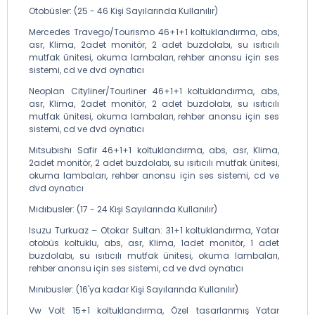
Otobüsler: (25 - 46 Kişi Sayılarında Kullanılır)
Mercedes Travego/Tourismo 46+1+1 koltuklandırma, abs,
asr, Klima, 2adet monitör, 2 adet buzdolabı, su ısıtıcılı
mutfak ünitesi, okuma lambaları, rehber anonsu için ses
sistemi, cd ve dvd oynatıcı
Neoplan Cityliner/Tourliner 46+1+1 koltuklandırma, abs,
asr, Klima, 2adet monitör, 2 adet buzdolabı, su ısıtıcılı
mutfak ünitesi, okuma lambaları, rehber anonsu için ses
sistemi, cd ve dvd oynatıcı
Mıtsubıshı Safir 46+1+1 koltuklandırma, abs, asr, Klima,
2adet monitör, 2 adet buzdolabı, su ısıtıcılı mutfak ünitesi,
okuma lambaları, rehber anonsu için ses sistemi, cd ve
dvd oynatıcı
Mıdıbusler: (17 - 24 Kişi Sayılarında Kullanılır)
Isuzu Turkuaz – Otokar Sultan: 31+1 koltuklandırma, Yatar
otobüs koltuklu, abs, asr, Klima, 1adet monitör, 1 adet
buzdolabı, su ısıtıcılı mutfak ünitesi, okuma lambaları,
rehber anonsu için ses sistemi, cd ve dvd oynatıcı
Mınıbusler: (16'ya kadar Kişi Sayılarında Kullanılır)
Vw Volt 15+1 koltuklandırma, Özel tasarlanmış Yatar