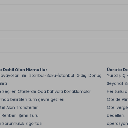
rel restoran deneyimi bekliyor. Geleneksel ritimler, yöresel lezz
i boyunca en unutulmaz akşamlardan biri olacak.
e Dahil Olan Hizmetler
Ücrete Da
avayolları ile İstanbul-Bakü-İstanbul Gidiş Dönüş
Yurtdışı
leti
Seya
 Seçilen Otellerde Oda Kahvaltı Konaklamalar
Her türlü o
mda belirtilen tüm çevre gezileri
Otelde Alı
tel Alan Transferleri
Otel vergil
 Rehberli Şehir Turu
bedelleri
i Sorumluluk Sigortası
operasyone