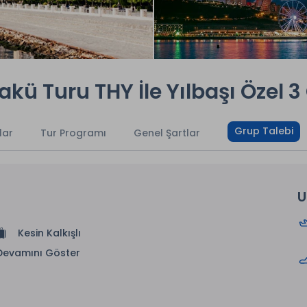
Bakü Turu THY İle Yılbaşı Özel 
Grup Talebi
lar
Tur Programı
Genel Şartlar
U
Kesin Kalkışlı
Devamını Göster