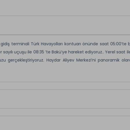
 gidiş terminali Türk Havayolları kontuarı önünde saat 05:00’te 
 sayılı uçuşu ile 08:35 ’te Bakü’ye hareket ediyoruz.. Yerel saat il
u gerçekleştiriyoruz. Haydar Aliyev Merkezi’ni panoramik ol
aları veriyoruz. Bakü’nün yeni gelişen bölgelerinden Ağ Şehir’
odalarımıza yerleşiyoruz. Akşam arzu eden misafirlerimiz eks
si turuna katılabilirler.Geceleme Otelimizde.
Akşam Turu ve Azerbaycan Gecesi Turu Kişi Başı 80 Euro
sferini hem tarih hem de eğlenceyle birleştiren unutulma
(Old Town)
sokaklarında başlayarak, şehrin tarih kokan dar yol
Kuleleri
,
Filarmoni Binası
,
İsmailli Konağı
ve ışıl ışıl
Torgoviy 
ız yürüyüş sonrası, akşamın devamında sizi
Azerbaycan mutf