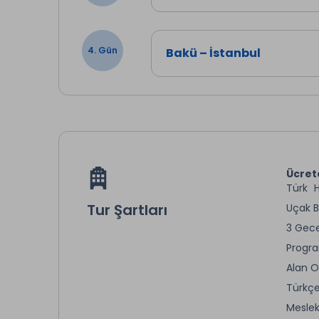
müzik eşliğinde keyifli bir ye
tur, misafirlerimizin seyahat
4. Gün
Bakü – İstanbul
Ücret
Türk H
Tur Şartları
Uçak Bi
3 Gece
Progra
Alan O
Türkçe
Meslek