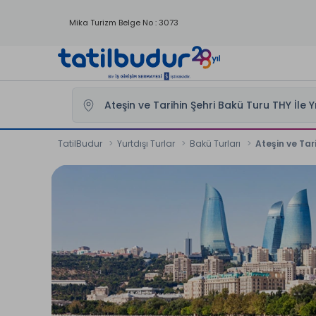
Mika Turizm Belge No : 3073
TatilBudur
Yurtdışı Turlar
Bakü Turları
Ateşin ve Tar