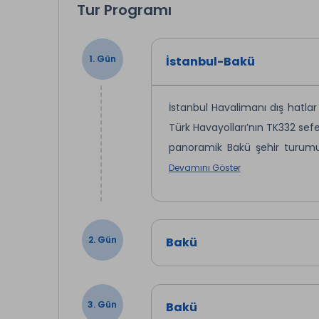
Tur Programı
1. Gün
İstanbul-Bakü
İstanbul Havalimanı dış hatlar
Türk Havayolları’nın TK332 sefer
panoramik Bakü şehir turumuz
Bulvarı’nda kısa fotoğraf mol
Devamını Göster
işlemlerimizi tamamlayarak 
Akşam Turu ve Azerbaycan Gece
Ekstra Tur: Bakü Old Town 
2. Gün
Bakü
Bakü’nün büyülü akşam atmo
korumasındaki
İçeri Şeher 
Hiyabanı
,
Türk Camii
,
Alev 
3. Gün
Bakü
dokunun arasında yapacağım