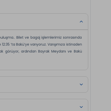
buluşma.. Bilet ve bagaj işlemlerimiz sonrasında
e 12:35 ’ta Bakü’ye varıyoruz. Varışımıza istinaden
arak görüyor, ardından Bayrak Meydanı ve Bakü
i gördükten sonra otelimize geçiyoruz. Check-in
tra olarak düzenlenenecek olan Bakü Old Town
z bir deneyime hazır olun! Turumuza UNESCO
larında yürüyüş yapıyor;
Yayla Parkı
,
Şehitler
Caddesi
ni panoramik olarak keşfediyoruz.Tarihi
ağının en özel tatlarını
tadacağınız, canlı