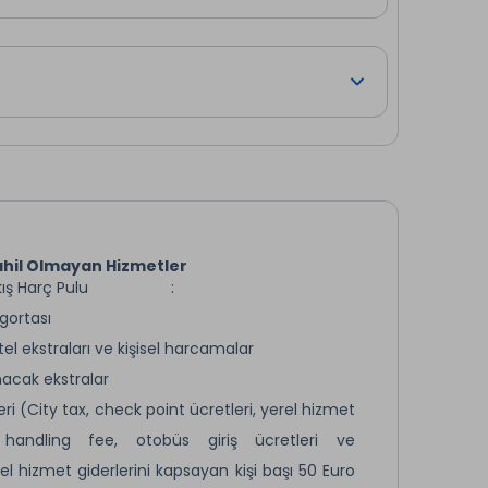
etler ve Bakü’nün gece enerjisiyle harmanlanan bu
hil Olmayan Hizmetler
 Çıkış Harç Pulu :
hat Sigortası
tel ekstraları ve kişisel harcamalar
nacak ekstralar
eri (City tax, check point ücretleri, yerel hizmet
, handling fee, otobüs giriş ücretleri ve
l hizmet giderlerini kapsayan kişi başı 50 Euro