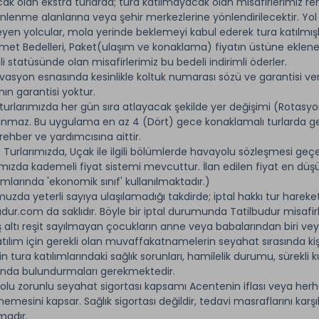
cak olan ekstra turlarda; tura katılmayacak olan misafirlerimiz 
inlenme alanlarına veya şehir merkezlerine yönlendirilecektir. Yol
yen yolcular, mola yerinde beklemeyi kabul ederek tura katılmışl
zmet Bedelleri, Paket(ulaşım ve konaklama) fiyatın üstüne eklenerek 
li statüsünde olan misafirlerimiz bu bedeli indirimli öderler.
vasyon esnasında kesinlikle koltuk numarası sözü ve garantisi ver
nın garantisi yoktur.
turlarımızda her gün sıra atlayacak şekilde yer değişimi (Rotasyo
nmaz. Bu uygulama en az 4 (Dört) gece konaklamalı turlarda geç
 rehber ve yardımcısına aittir.
ı Turlarımızda, Uçak ile ilgili bölümlerde havayolu sözleşmesi geçer
ımızda kademeli fiyat sistemi mevcuttur. İlan edilen fiyat en düşük 
mlarında 'ekonomik sınıf' kullanılmaktadır.)
uzda yeterli sayıya ulaşılamadığı takdirde; iptal hakkı tur harek
udur.com da saklıdır. Böyle bir iptal durumunda Tatilbudur misafi
ş altı reşit sayılmayan çocukların anne veya babalarından biri veya
atılım için gerekli olan muvaffakatnamelerin seyahat sırasında ki
rin tura katılımlarındaki sağlık sorunları, hamilelik durumu, sürekli ku
ında bulundurmaları gerekmektedir.
nolu zorunlu seyahat sigortası kapsamı Acentenin iflası veya herh
emesini kapsar. Sağlık sigortası değildir, tedavi masraflarını karşı
madır.