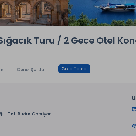
ığacık Turu / 2 Gece Otel Ko
Grup Talebi
mı
Genel Şartlar
U
TatilBudur Öneriyor