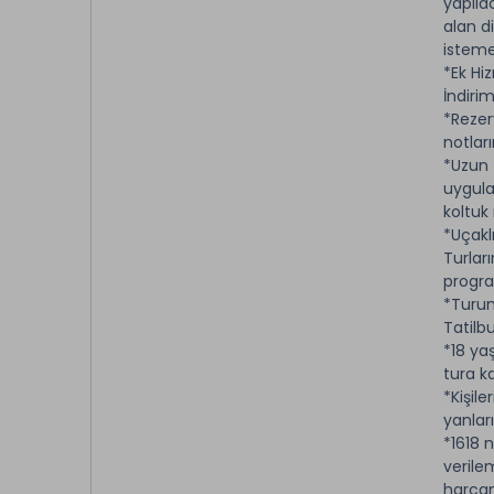
yapıla
alan d
isteme
*Ek Hi
İndirim
*Rezer
notları
*Uzun 
uygula
koltuk
*Uçakl
Turlar
progra
*Turum
Tatilb
*18 ya
tura k
*Kişile
yanlar
*1618 
verilem
harca