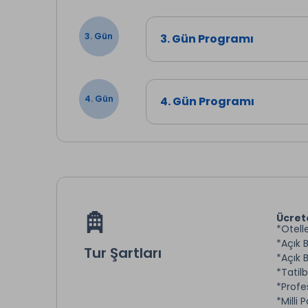
3. Gün
3. Gün Programı
4. Gün
4. Gün Programı
Ücret
*Otell
*Açık 
Tur Şartları
*Açık
*Tatil
*Profe
*Milli 