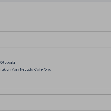
 Otoparkı
rakları Yanı Nevada Cafe Önü
esi İspark Otopark Yanı
an katılacak misafirlerimizle Tatilbudur.com otobüsleri eşliğind