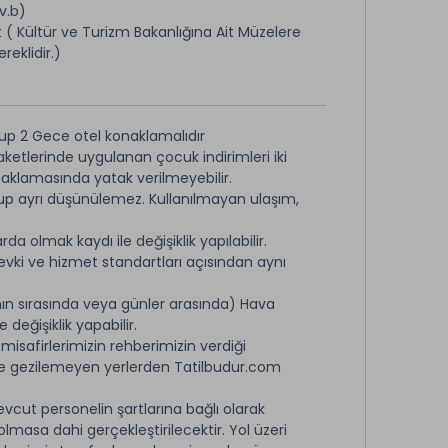
v.b)
 ( Kültür ve Turizm Bakanlığına Ait Müzelere
ereklidir.)
up 2 Gece otel konaklamalıdır
aketlerinde uygulanan çocuk indirimleri iki
onaklamasında yatak verilmeyebilir.
olup ayrı düşünülemez. Kullanılmayan ulaşım,
 olmak kaydı ile değişiklik yapılabilir.
evki ve hizmet standartları açısından aynı
ın sırasında veya günler arasında) Hava
eğişiklik yapabilir.
misafirlerimizin rehberimizin verdiği
e gezilemeyen yerlerden Tatilbudur.com
evcut personelin şartlarına bağlı olarak
 olmasa dahi gerçekleştirilecektir. Yol üzeri