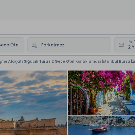
Kişi 
e Alaçatı Sığacık Turu / 2 Gece Otel Konaklaması İstanbul Bursa İzm