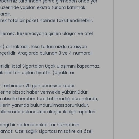
rehberimiz tarafından şehre girmeden önce yer
 üzerinde yapılan ekstra turlara katılmak
ardır.
total bir paket halinde taksitlendirilebilir.
ilemez. Rezervasyona girilen ulaşım ve otel
n) olmaktadır. Kısa turlarımızda rotasyon
erlidir. Araçlarda bulunan 3 ve 4 numaralı
lidir. İptal Sigortaları Uçak ulaşımını kapsamaz.
sınıftan açılan fiyattır. (Uçaklı tur
et tarihinden 20 gün öncesine kadar
rlerine bizzat haber vermekle yükümlüdür.
 ikisi ile beraber tura katılmadığı durumlarda,
şilerin yanında bulundurulması zorunludur.
llanımda bulundukları ilaçlar ile ilgili raporları
angi bir nedenle paket tur hizmetinin
lamaz. Özel sağlık sigortası misafire ait özel