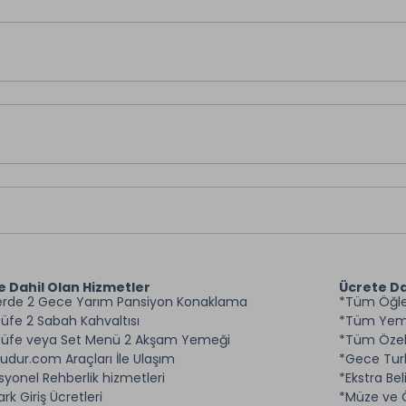
e Dahil Olan Hizmetler
Ücrete Da
erde 2 Gece Yarım Pansiyon Konaklama
*Tüm Öğle
Büfe 2 Sabah Kahvaltısı
*Tüm Yeme
 Büfe veya Set Menü 2 Akşam Yemeği
*Tüm Özel
budur.com Araçları İle Ulaşım
*Gece Turl
syonel Rehberlik hizmetleri
*Ekstra Be
Park Giriş Ücretleri
*Müze ve Ö