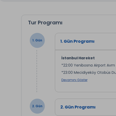
Tur Programı
1. Gün
1. Gün Programı
İstanbul Hareket
*22:00 Yenibosna Airport Avm
*23:00 Mecidiyeköy Otobüs Du
*23:55 Kadıköy Evlendirme Dair
Devamını Göster
Yukarıdaki hareket noktalarınd
2. Gün
2. Gün Programı