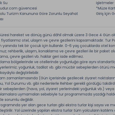
k Su
işletmeler 
budur.com güvencesi
*Müze Kart
Nolu Turizm Kanununa Göre Zorunlu Seyahat
Giriş İçin G
sı
Süresi hareket ve dönüş günü dâhil olmak üzere 3 Gece 4 Gün ol
 fiyatlarımız otel, ulaşım ve çevre gezilerini kapsamaktadır. Tur P
in yanında tek bir çocuk için kullanılır. 0-6 yaş çocuklarda otel k
uz; rehberlik, ulaşım, konaklama ve çevre gezileri ile bir paket 
ama, çevre gezileri vb. haklar geri iade edilmez.
lama bölgelerinde ve otellerinde yoğunluğa göre aynı standartlarda
yerlerimiz; yoğunluk, tadilat vb. gibi mücbir sebeplerden ötürü m
aydıyla değiştirilebilir.
am zamanlamasında (Gün içerisinde gezilecek ziyaret noktaların
, Yol Durumu vb. gibi nedenlerle Rehber gerekli gördüğü takdirde d
r sebeplerden (hava, yol, ziyaret yerlerindeki yoğunluk vb.) veya 
amalara uymamaları sebebiyle tur programımızda yazdığı hald
kle sorumlu değildir.
rogramında yer alan gece turları gibi ekstra turlar kişi sayısı ve m
eştirilir. Yol üzerinde yapılan ekstra turlar tüm yolcuların katılımı