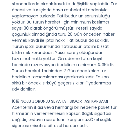
standartlarda olmak kaydı ile değişiklik yapılabilir. Tur
öncesi ve tur içinde hava muhalefeti nedeniyle
yapılamayan turlarda Tatilbudur un sorumluluğu
yoktur. Bu turun hareketi için minimum katılımcı
sayısı 30 olarak öngörülmüştür. Yeterli sayıda
çoğunluk olmadığında turu 20 Gün önceden haber
vermek kaydı ile iptal hakkı Tatilbudur da saklıdır.
Turun iptali durumunda Tatilbudur iptalini bizzat
bildirmek zorundadır. Yasal süreç olduğundan
tazminat hakkı yoktur. Ön ödeme tutarı kayıt
tarihinde rezervasyon bedelinin minimum % 35'idir.
Turun hareket tarihinden 7 Gün önce kalan tur
bedelinin tamamlanması gerekmektedir. En son
sirkü bir önceki sirküyü geçersiz kılar. Fiyatlarımıza
Kdv dahildir.
1618 NOLU ZORUNLU SEYAHAT SIGORTASI KAPSAMI
Acentenin iflası veya herhangi bir nedenle paket tur
hizmetinin verilememesini kapsar. Sağlık sigortası
değildir, tedavi masraflarını karşılamaz.Özel sağlık
sigortası misafire ait özel harcamadır.