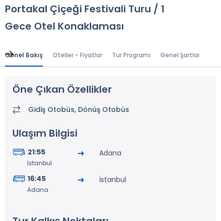
Portakal Çiçeği Festivali Turu / 1
Gece Otel Konaklaması
Genel Bakış
Oteller - Fiyatlar
Tur Programı
Genel Şartlar
Gr
Öne Çıkan Özellikler
Gidiş Otobüs, Dönüş Otobüs
Ulaşım Bilgisi
21:55
Adana
İstanbul
16:45
İstanbul
Adana