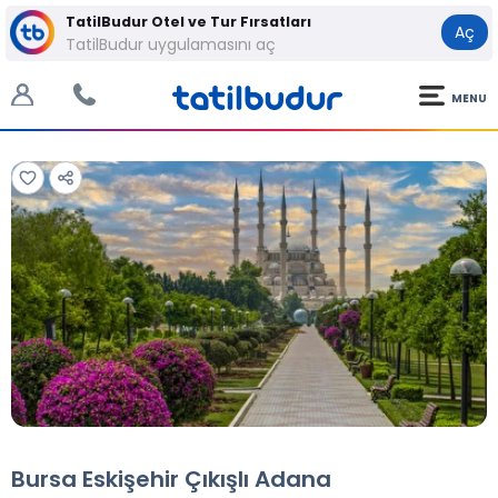
TatilBudur Otel ve Tur Fırsatları
Aç
TatilBudur uygulamasını aç
MENU
Tüm Fotoğraflar
Tüm Fotoğraflar
Bursa Eskişehir Çıkışlı Adana