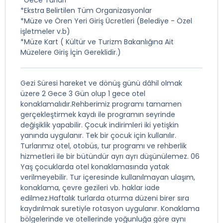
*Gece Turları
*Ekstra Belirtilen Tüm Organizasyonlar
*Müze ve Ören Yeri Giriş Ücretleri (Belediye - Özel
işletmeler v.b)
*Müze Kart ( Kültür ve Turizm Bakanlığına Ait
Müzelere Giriş İçin Gereklidir.)
Gezi Süresi hareket ve dönüş günü dâhil olmak
üzere 2 Gece 3 Gün olup 1 gece otel
konaklamalıdır.Rehberimiz programı tamamen
gerçekleştirmek kaydı ile programın seyrinde
değişiklik yapabilir. Çocuk indirimleri iki yetişkin
yanında uygulanır. Tek bir çocuk için kullanılır.
Turlarımız otel, otobüs, tur programı ve rehberlik
hizmetleri ile bir bütündür ayrı ayrı düşünülemez. 06
Yaş çocuklarda otel konaklamasında yatak
verilmeyebilir. Tur içeresinde kullanılmayan ulaşım,
konaklama, çevre gezileri vb. haklar iade
edilmez.Haftalık turlarda oturma düzeni birer sıra
kaydırılmak suretiyle rotasyon uygulanır. Konaklama
bölgelerinde ve otellerinde yoğunluğa göre aynı