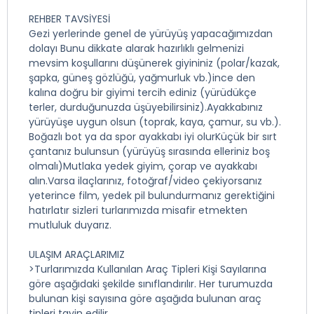
REHBER TAVSİYESİ
Gezi yerlerinde genel de yürüyüş yapacağımızdan
dolayı Bunu dikkate alarak hazırlıklı gelmenizi
mevsim koşullarını düşünerek giyininiz (polar/kazak,
şapka, güneş gözlüğü, yağmurluk vb.)ince den
kalına doğru bir giyimi tercih ediniz (yürüdükçe
terler, durduğunuzda üşüyebilirsiniz).Ayakkabınız
yürüyüşe uygun olsun (toprak, kaya, çamur, su vb.).
Boğazlı bot ya da spor ayakkabı iyi olurKüçük bir sırt
çantanız bulunsun (yürüyüş sırasında elleriniz boş
olmalı)Mutlaka yedek giyim, çorap ve ayakkabı
alın.Varsa ilaçlarınız, fotoğraf/video çekiyorsanız
yeterince film, yedek pil bulundurmanız gerektiğini
hatırlatır sizleri turlarımızda misafir etmekten
mutluluk duyarız.
ULAŞIM ARAÇLARIMIZ
>Turlarımızda Kullanılan Araç Tipleri Kişi Sayılarına
göre aşağıdaki şekilde sınıflandırılır. Her turumuzda
bulunan kişi sayısına göre aşağıda bulunan araç
tipleri tayin edilir.