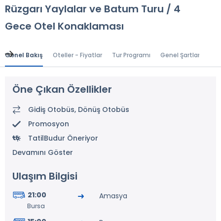
Rüzgarı Yaylalar ve Batum Turu / 4
Gece Otel Konaklaması
Genel Bakış
Oteller - Fiyatlar
Tur Programı
Genel Şartlar
Gr
Öne Çıkan Özellikler
Gidiş Otobüs, Dönüş Otobüs
Promosyon
TatilBudur Öneriyor
Devamını Göster
Ulaşım Bilgisi
21:00
Amasya
Bursa