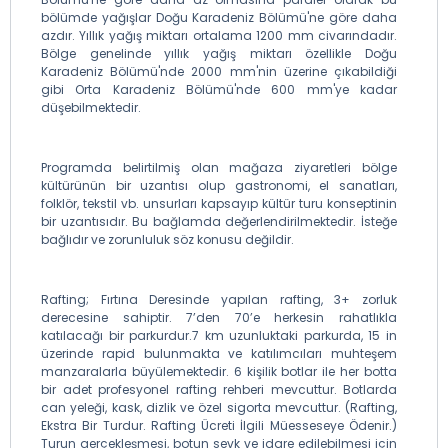
bölümde yağışlar Doğu Karadeniz Bölümü'ne göre daha
azdır. Yıllık yağış miktarı ortalama 1200 mm civarındadır.
Bölge genelinde yıllık yağış miktarı özellikle Doğu
Karadeniz Bölümü'nde 2000 mm'nin üzerine çıkabildiği
gibi Orta Karadeniz Bölümü'nde 600 mm'ye kadar
düşebilmektedir.
Programda belirtilmiş olan mağaza ziyaretleri bölge
kültürünün bir uzantısı olup gastronomi, el sanatları,
folklör, tekstil vb. unsurları kapsayıp kültür turu konseptinin
bir uzantısıdır. Bu bağlamda değerlendirilmektedir. İsteğe
bağlıdır ve zorunluluk söz konusu değildir.
Rafting; Fırtına Deresinde yapılan rafting, 3+ zorluk
derecesine sahiptir. 7’den 70’e herkesin rahatlıkla
katılacağı bir parkurdur.7 km uzunluktaki parkurda, 15 in
üzerinde rapid bulunmakta ve katılımcıları muhteşem
manzaralarla büyülemektedir. 6 kişilik botlar ile her botta
bir adet profesyonel rafting rehberi mevcuttur. Botlarda
can yeleği, kask, dizlik ve özel sigorta mevcuttur. (Rafting,
Ekstra Bir Turdur. Rafting Ücreti İlgili Müesseseye Ödenir.)
Turun gerçekleşmesi, botun sevk ve idare edilebilmesi için