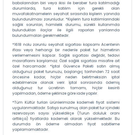
babalarından biri veya ikisi ile beraber tura katılmadığı
durumlarda, tura katılım için gerekli olan
muvafakatnamelerin seyahat sırasında kişilerin yanında
bulundurulması zorunludur. *Kişilerin tura katılımlarındaki
sağlık sorunları, hamilelik durumu, sürekli kullanımda
bulundukları ilaçlar ile ilgili raporları yanlarında
bulundurmaları gerekmektedir.
*1618 nolu zorunlu seyahat sigortası kapsamı Acentenin
iflası veya herhangi bir nedenle paket tur hizmetinin
verilememesini kapsar. Sağlık sigortası değildir, tedavi
masraflarını karşılamaz. Özel sağlık sigortası misafire ait
özel harcamadır. *İptal Güvence Paketi satın almış
olduğunuz paket turunuzu, başlangıç tarihinden 72 saat
öncesine kadar, hiçbir neden belirtmeksizin iptal
edebilmenize olanak verir. İptal sonrasında ödemiş
olduğunuz tur ücretinin tamamı, hiçbir kesinti
yapılmadan, ödeme şeklinize göre iade yapılır.
*Tüm Kültür turları ürünlerimizde kademeli fiyat sistemi
uygulanmaktadır. Satışa sunulmuş olan paket tur içindeki
rezervasyon sayısı yükseldikçe (Turun doluluk oranı
arttıkça) fiyatlarda kademeli olarak yükselmektedir. Bu
durumda ön ödeme almadan fiyat sabitleme
yapılamamaktadır.