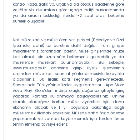
kontrol, kaza, trafik vb. uçak ya da otobüs saatlerine göre
ve rötar vb. durumlara göre uçağın indiği havaalanında
ya da aracın beklediği illerde 1-2 saat arası bekleme
süreleri oluşabilir.
Not: Müze kart ve müze ören yeri girişleri (Belediye ve Özel
İşletmeler dahil) tur ücretine dahil değildir. Tüm girişler
misafirlerimiz tarafından ödenir. Müze girişlerinde müze
kart almak için uzun süre beklemeniz gerekebilir ya da
müzelerde müzekart bulunamayabilir. Bu sebeple,
www.muze.gov.tr adresine girip üyelik işlemlerinin
ardından müze kart satın al yönlendirmesiyle kolaylıkla
alabilirsiniz. 60 liralık kartı seçmeniz gerekmektedir.
Sonrasında Türkiye'nin Müzeleri uygulamasını – App Store
veya Play Store’den indirip oluşturduğunuz şifreyle giriş
yaparak kartınızı kullanmaya başlayabilirsiniz. Online
olarak alacağınız kartlar müze ziyaretleri için daha
ekonomik olacak ve 1 yıl boyunca bakanlığa bağlı
müzelerde kullanabileceksiniz. Müzede daha fazla ödeme
yapmamak ve zaman kaybetmemek için turdan önce
temin etmenizi tavsiye ederiz.