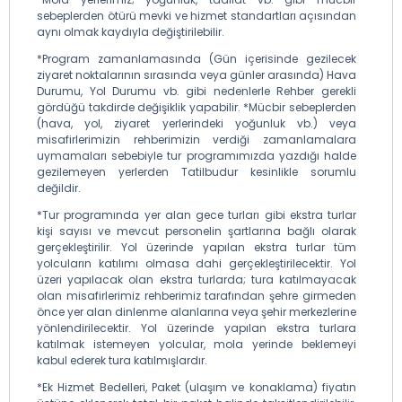
sebeplerden ötürü mevki ve hizmet standartları açısından
aynı olmak kaydıyla değiştirilebilir.
*Program zamanlamasında (Gün içerisinde gezilecek
ziyaret noktalarının sırasında veya günler arasında) Hava
Durumu, Yol Durumu vb. gibi nedenlerle Rehber gerekli
gördüğü takdirde değişiklik yapabilir. *Mücbir sebeplerden
(hava, yol, ziyaret yerlerindeki yoğunluk vb.) veya
misafirlerimizin rehberimizin verdiği zamanlamalara
uymamaları sebebiyle tur programımızda yazdığı halde
gezilemeyen yerlerden Tatilbudur kesinlikle sorumlu
değildir.
*Tur programında yer alan gece turları gibi ekstra turlar
kişi sayısı ve mevcut personelin şartlarına bağlı olarak
gerçekleştirilir. Yol üzerinde yapılan ekstra turlar tüm
yolcuların katılımı olmasa dahi gerçekleştirilecektir. Yol
üzeri yapılacak olan ekstra turlarda; tura katılmayacak
olan misafirlerimiz rehberimiz tarafından şehre girmeden
önce yer alan dinlenme alanlarına veya şehir merkezlerine
yönlendirilecektir. Yol üzerinde yapılan ekstra turlara
katılmak istemeyen yolcular, mola yerinde beklemeyi
kabul ederek tura katılmışlardır.
*Ek Hizmet Bedelleri, Paket (ulaşım ve konaklama) fiyatın