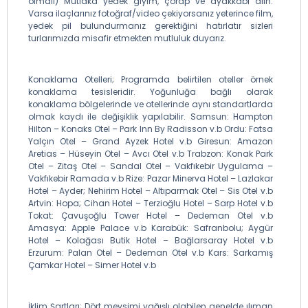
olmalı) Mutlaka yedek giyim, çorap ve ayakkabı alın.
Varsa ilaçlarınız fotoğraf/video çekiyorsanız yeterince film,
yedek pil bulundurmanız gerektiğini hatırlatır sizleri
turlarımızda misafir etmekten mutluluk duyarız.
Konaklama Otelleri; Programda belirtilen oteller örnek
konaklama tesisleridir. Yoğunluğa bağlı olarak
konaklama bölgelerinde ve otellerinde aynı standartlarda
olmak kaydı ile değişiklik yapılabilir. Samsun: Hampton
Hilton – Konaks Otel – Park Inn By Radisson v.b Ordu: Fatsa
Yalçın Otel – Grand Ayzek Hotel v.b Giresun: Amazon
Aretias – Hüseyin Otel – Avcı Otel v.b Trabzon: Konak Park
Otel – Zitaş Otel – Sandal Otel – Vakfıkebir Uygulama –
Vakfıkebir Ramada v.b Rize: Pazar Minerva Hotel – Lazlakar
Hotel – Ayder; Nehirim Hotel – Altıparmak Otel – Sis Otel v.b
Artvin: Hopa; Cihan Hotel – Terzioğlu Hotel – Sarp Hotel v.b
Tokat: Çavuşoğlu Tower Hotel – Dedeman Otel v.b
Amasya: Apple Palace v.b Karabük: Safranbolu; Aygür
Hotel – Kolağası Butik Hotel – Bağlarsaray Hotel v.b
Erzurum: Palan Otel – Dedeman Otel v.b Kars: Sarkamış
Çamkar Hotel – Simer Hotel v.b
İklim Şartları; Dört mevsimi yağışlı olabilen genelde ılıman