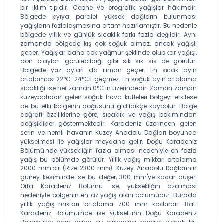
bir iklim tipidir. Cephe ve orografîk yağışlar hâkimdir.
Bölgede kıyıya paralel yüksek dağların bulunması
yağışların fazlalaşmasına ortam hazırlamıştır. Bu nedenle
bölgede yıllık ve günlük sıcaklık farkı fazla değildir. Aynı
zamanda bölgede kış çok soğuk olmaz, ancak yağışlı
geçer. Yağışlar daha çok yağmur şeklinde olup kar yağışı,
don olayları görülebildiği gibi sık sık sis de görülür.
Bölgede yaz ayları da ılıman geçer. En sıcak ayın
ortalaması 22°C-24°C'ı geçmez. En soğuk ayın ortalama
sıcaklığı ise her zaman 0°C'ın üzerindedir. Zaman zaman
kuzeybatıdan gelen soğuk hava kütleleri bölgeyi etkilese
de bu etki bölgenin doğusuna gidildikçe kaybolur. Bölge
coğrafî özelliklerine göre, sıcaklık ve yağış bakımından
değişiklikler göstermektedir. Karadeniz üzerinden gelen
serin ve nemli havanın Kuzey Anadolu Dağları boyunca
yükselmesi ile yağışlar meydana gelir. Doğu Karadeniz
Bölümü'nde yüksekliğin fazla olması nedeniyle en fazla
yağış bu bölümde görülür. Yıllık yağış miktarı ortalama
2000 mm'dir (Rize 2300 mm). Kuzey Anadolu Dağlarının
güney kesiminde ise bu değer, 300 mm'ye kadar düşer.
Orta Karadeniz Bölümü ise, yüksekliğin azalması
nedeniyle bölgenin en az yağış alan bölümüdür. Burada
yıllık yağış miktarı ortalama 700 mm kadardır. Batı
Karadeniz Bölümü'nde ise yükseltinin Doğu Karadeniz
Bölümü'ne göre daha az olmasına paralel olarak bu