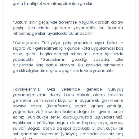
çoklu (multiple) vize almış olmaları gerekir.
*Batum sınır geçişinde dönemsel yoğunluklardan dolayı
geçiş işlemlerinde gecikme yaşanabilir, bu konuda
rehberiniz gereken uyarılarda bulunacaktır.
*Yurtdışından Türkiye'ye giriş yaparken eşya (alkol –
sigara vb.) getirebilmek için güncel kota uygulaması baz
alınır, gerekli bilgilendirmeyi rehberimiz araç içerisinde
yapacaktır. *Gürcistan'ın getirdiği yasada, ülke
girişlerinde ilaç kabul etmiyor. Bu konuda rehberimiz
gerekli bilgilendirmeyi araç içerisinde yine yapacaktır.
Tavsiyelerimiz; Gezi yerlerinde genelde yürüyüş
yapacağımızdan dolayı bunu dikkate alarak hazırlıklı
gelmenizi ve mevsim koşullarını düşünerek giyinmenizi
tavsiye ederiz. (Polar/kazak, şapka, güneş gözlüğü,
yağmurluk vb.) İnceden kalına doğru bir giyimi tercih
ediniz (yürüdükçe terler, durduğunuzda üşüyebilirsiniz).
Ayakkabınız yürüyüşe uygun olsun (toprak, kaya, çamur,
su vb.). Boğazlı bot ya da spor ayakkabı iyi olur. Küçük bir
sırt çantanız bulunsun (yürüyüş sırasında elleriniz boş