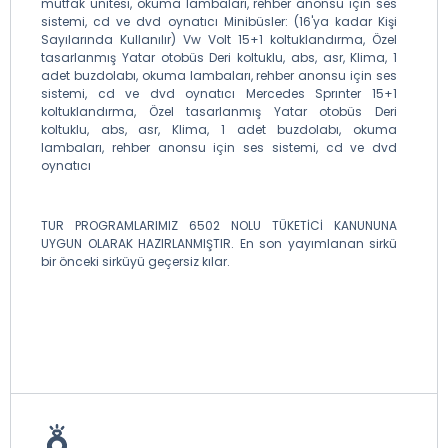
mutfak ünitesi, okuma lambaları, rehber anonsu için ses
sistemi, cd ve dvd oynatıcı Minibüsler: (16'ya kadar Kişi
Sayılarında Kullanılır) Vw Volt 15+1 koltuklandırma, Özel
tasarlanmış Yatar otobüs Deri koltuklu, abs, asr, Klima, 1
adet buzdolabı, okuma lambaları, rehber anonsu için ses
sistemi, cd ve dvd oynatıcı Mercedes Sprınter 15+1
koltuklandırma, Özel tasarlanmış Yatar otobüs Deri
koltuklu, abs, asr, Klima, 1 adet buzdolabı, okuma
lambaları, rehber anonsu için ses sistemi, cd ve dvd
oynatıcı
TUR PROGRAMLARIMIZ 6502 NOLU TÜKETİCİ KANUNUNA
UYGUN OLARAK HAZIRLANMIŞTIR. En son yayımlanan sirkü
bir önceki sirküyü geçersiz kılar.