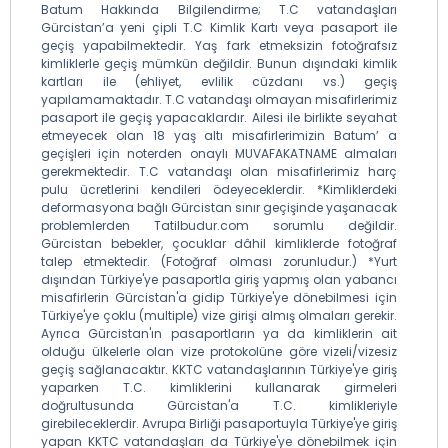
Batum Hakkında Bilgilendirme; T.C vatandaşları
Gürcistan’a yeni çipli T.C Kimlik Kartı veya pasaport ile
geçiş yapabilmektedir. Yaş fark etmeksizin fotoğrafsız
kimliklerle geçiş mümkün değildir. Bunun dışındaki kimlik
kartları ile (ehliyet, evlilik cüzdanı vs.) geçiş
yapılamamaktadır. T.C vatandaşı olmayan misafirlerimiz
pasaport ile geçiş yapacaklardır. Ailesi ile birlikte seyahat
etmeyecek olan 18 yaş altı misafirlerimizin Batum’ a
geçişleri için noterden onaylı MUVAFAKATNAME almaları
gerekmektedir. T.C vatandaşı olan misafirlerimiz harç
pulu ücretlerini kendileri ödeyeceklerdir. *Kimliklerdeki
deformasyona bağlı Gürcistan sınır geçişinde yaşanacak
problemlerden Tatilbudur.com sorumlu değildir.
Gürcistan bebekler, çocuklar dâhil kimliklerde fotoğraf
talep etmektedir. (Fotoğraf olması zorunludur.) *Yurt
dışından Türkiye'ye pasaportla giriş yapmış olan yabancı
misafirlerin Gürcistan'a gidip Türkiye'ye dönebilmesi için
Türkiye'ye çoklu (multiple) vize girişi almış olmaları gerekir.
Ayrıca Gürcistan'ın pasaportların ya da kimliklerin ait
olduğu ülkelerle olan vize protokolüne göre vizeli/vizesiz
geçiş sağlanacaktır. KKTC vatandaşlarının Türkiye'ye giriş
yaparken T.C. kimliklerini kullanarak girmeleri
doğrultusunda Gürcistan'a T.C. kimlikleriyle
girebileceklerdir. Avrupa Birliği pasaportuyla Türkiye'ye giriş
yapan KKTC vatandaşları da Türkiye'ye dönebilmek için