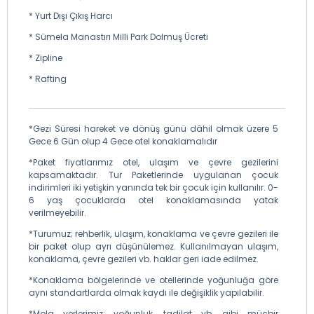
* Yurt Dışı Çıkış Harcı
* Sümela Manastırı Milli Park Dolmuş Ücreti
* Zipline
* Rafting
*Gezi Süresi hareket ve dönüş günü dâhil olmak üzere 5
Gece 6 Gün olup 4 Gece otel konaklamalıdır
*Paket fiyatlarımız otel, ulaşım ve çevre gezilerini
kapsamaktadır. Tur Paketlerinde uygulanan çocuk
indirimleri iki yetişkin yanında tek bir çocuk için kullanılır. 0-
6 yaş çocuklarda otel konaklamasında yatak
verilmeyebilir.
*Turumuz; rehberlik, ulaşım, konaklama ve çevre gezileri ile
bir paket olup ayrı düşünülemez. Kullanılmayan ulaşım,
konaklama, çevre gezileri vb. haklar geri iade edilmez.
*Konaklama bölgelerinde ve otellerinde yoğunluğa göre
aynı standartlarda olmak kaydı ile değişiklik yapılabilir.
*Mola yerlerimiz; yoğunluk, tadilat vb. gibi mücbir