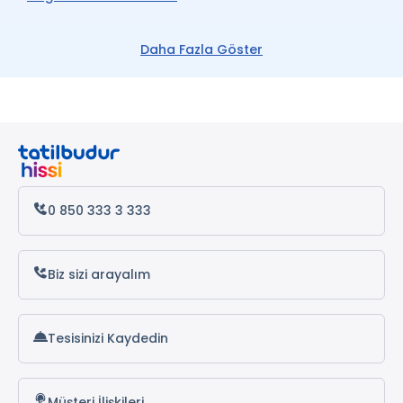
Giresun Turları
Daha Fazla Göster
Ordu Turları
Rize Turları
Samsun Turları
Trabzon Turları
0 850 333 3 333
Karadeniz Turları
Batum Turları
Biz sizi arayalım
Tesisinizi Kaydedin
Müşteri İlişkileri