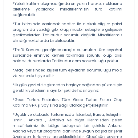
*Yeterli katılım oluşmadığında en yakın hareket noktasına
biletleme yapılarak misafirlerimizin tura katılımı
sağlanabilir
*Tur bitiminde varılacak saatler ile alakalı bilgiler paket
programda yazdığı gibi olup, mücbir sebeplerle gelişecek
gecikmelerden Tatilbudur sorumlu değildir. Misafirlerimiz
alındığı noktalarda bırakılacaktır.
*Trafik Kanunu gereğince araçta bulunulan tüm seyahat
sürecinde emniyet kemeri takılması zorunlu olup, aksi
haldeki durumlarda Tatilbudur.com sorumluluğu yoktur.
*Araç içerisindeki kişisel tüm eşyaların sorumluluğu mola
vb. yerlerde kişiye aittir.
*İlk gün gezi otele girmeden başlayacağından yüzme için
gerekli kıyafetlerinizi ayrı bir şekilde hazırlayınız.
*Gece Turları, Ekstralar; Tüm Gece Turları Ekstra Olup
Katılıma ve Kişi Sayısına Bağlı Olarak gerçekleştirilir.
*Uçaklı ve otobüslü turlarımızda İstanbul, Bursa, Eskişehir,
İzmir , Ankara , Antalya ve diğer illerimizden gelen
misafirlerimiz ile bölge buluşmalı bir şekilde Ankara,
Adana veya tur programı dahilinde uygun başka bir şehir
üzerinden turlarımız gerçekleştirilebilir. Otobüsün çevirme,