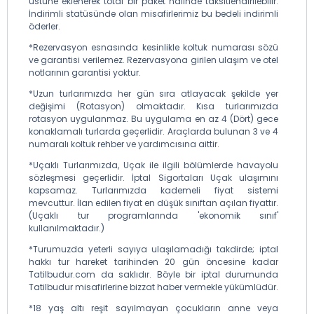
üstüne eklenerek total bir paket halinde taksitlendirilebilir.
İndirimli statüsünde olan misafirlerimiz bu bedeli indirimli
öderler.
*Rezervasyon esnasında kesinlikle koltuk numarası sözü
ve garantisi verilemez. Rezervasyona girilen ulaşım ve otel
notlarının garantisi yoktur.
*Uzun turlarımızda her gün sıra atlayacak şekilde yer
değişimi (Rotasyon) olmaktadır. Kısa turlarımızda
rotasyon uygulanmaz. Bu uygulama en az 4 (Dört) gece
konaklamalı turlarda geçerlidir. Araçlarda bulunan 3 ve 4
numaralı koltuk rehber ve yardımcısına aittir.
*Uçaklı Turlarımızda, Uçak ile ilgili bölümlerde havayolu
sözleşmesi geçerlidir. İptal Sigortaları Uçak ulaşımını
kapsamaz. Turlarımızda kademeli fiyat sistemi
mevcuttur. İlan edilen fiyat en düşük sınıftan açılan fiyattır.
(Uçaklı tur programlarında 'ekonomik sınıf'
kullanılmaktadır.)
*Turumuzda yeterli sayıya ulaşılamadığı takdirde; iptal
hakkı tur hareket tarihinden 20 gün öncesine kadar
Tatilbudur.com da saklıdır. Böyle bir iptal durumunda
Tatilbudur misafirlerine bizzat haber vermekle yükümlüdür.
*18 yaş altı reşit sayılmayan çocukların anne veya