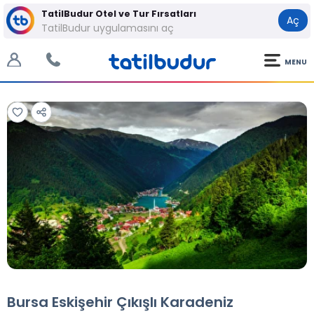
TatilBudur Otel ve Tur Fırsatları
Aç
TatilBudur uygulamasını aç
MENU
Tüm Fotoğraflar
Tüm Fotoğraflar
Bursa Eskişehir Çıkışlı Karadeniz