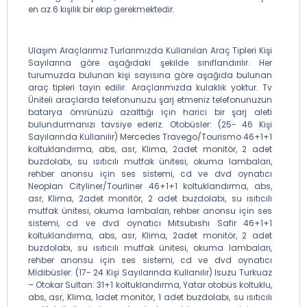
en az 6 kişilik bir ekip gerekmektedir.
Ulaşım Araçlarımız Turlarımızda Kullanılan Araç Tipleri Kişi
Sayılarına göre aşağıdaki şekilde sınıflandırılır. Her
turumuzda bulunan kişi sayısına göre aşağıda bulunan
araç tipleri tayin edilir. Araçlarımızda kulaklık yoktur. Tv
Üniteli araçlarda telefonunuzu şarj etmeniz telefonunuzun
batarya ömrünüzü azalttığı için harici bir şarj aleti
bulundurmanızı tavsiye ederiz. Otobüsler: (25- 46 Kişi
Sayılarında Kullanılır) Mercedes Travego/Tourismo 46+1+1
koltuklandırma, abs, asr, Klima, 2adet monitör, 2 adet
buzdolabı, su ısıtıcılı mutfak ünitesi, okuma lambaları,
rehber anonsu için ses sistemi, cd ve dvd oynatıcı
Neoplan Cityliner/Tourliner 46+1+1 koltuklandırma, abs,
asr, Klima, 2adet monitör, 2 adet buzdolabı, su ısıtıcılı
mutfak ünitesi, okuma lambaları, rehber anonsu için ses
sistemi, cd ve dvd oynatıcı Mıtsubıshı Safir 46+1+1
koltuklandırma, abs, asr, Klima, 2adet monitör, 2 adet
buzdolabı, su ısıtıcılı mutfak ünitesi, okuma lambaları,
rehber anonsu için ses sistemi, cd ve dvd oynatıcı
Mİdibüsler: (17- 24 Kişi Sayılarında Kullanılır) Isuzu Turkuaz
– Otokar Sultan: 31+1 koltuklandırma, Yatar otobüs koltuklu,
abs, asr, Klima, 1adet monitör, 1 adet buzdolabı, su ısıtıcılı