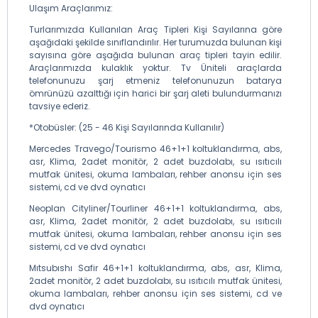
Ulaşım Araçlarımız:
Turlarımızda Kullanılan Araç Tipleri Kişi Sayılarına göre
aşağıdaki şekilde sınıflandırılır. Her turumuzda bulunan kişi
sayısına göre aşağıda bulunan araç tipleri tayin edilir.
Araçlarımızda kulaklık yoktur. Tv Üniteli araçlarda
telefonunuzu şarj etmeniz telefonunuzun batarya
ömrünüzü azalttığı için harici bir şarj aleti bulundurmanızı
tavsiye ederiz.
*Otobüsler: (25 - 46 Kişi Sayılarında Kullanılır)
Mercedes Travego/Tourismo 46+1+1 koltuklandırma, abs,
asr, Klima, 2adet monitör, 2 adet buzdolabı, su ısıtıcılı
mutfak ünitesi, okuma lambaları, rehber anonsu için ses
sistemi, cd ve dvd oynatıcı
Neoplan Cityliner/Tourliner 46+1+1 koltuklandırma, abs,
asr, Klima, 2adet monitör, 2 adet buzdolabı, su ısıtıcılı
mutfak ünitesi, okuma lambaları, rehber anonsu için ses
sistemi, cd ve dvd oynatıcı
Mıtsubıshı Safir 46+1+1 koltuklandırma, abs, asr, Klima,
2adet monitör, 2 adet buzdolabı, su ısıtıcılı mutfak ünitesi,
okuma lambaları, rehber anonsu için ses sistemi, cd ve
dvd oynatıcı