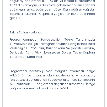
soğuk ay ortalaması 8-10 °C dir. Yıllık sıcaklık ortalaması
18 °C dir. Kar yağışı ve don olayı çok ender görülür. En fazla
yağış kışın, en az yağış yazın düşer. Kışın görülen yağışlar
cephesel kökenlidir. Cephesel yağışlar en fazla bu iklimde
görülür.
Tekne Turları Hakkında:
Programlarımızda Gerçekleştirilen Tekne Turlarımızda
Yüzme Molaları İçin Belirttiğimiz Koyların Hangilerinde Mola
Verileceğine - Yoğunluk, Rüzgar Yönü Ve Şiddeti, Berraklık,
Denizdeki Akıntı Vb.- Etkenlerden Dolayı Tekne Kaptanı
Tarafından Karar Verilir.
Programda belirtilmiş olan mağaza ziyaretleri bölge
kültürünün bir uzantısı olup gastronomi, el sanatları,
folklör, tekstil vb. unsurları kapsayıp kültür turu konseptinin
bir uzantısıdır. Bu bağlamda değerlendirilmektedir. İsteğe
bağlıdır ve zorunluluk söz konusu değildir.