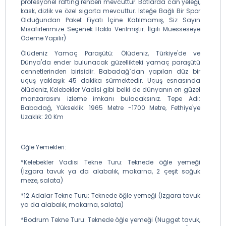
profesyonel rafting rehberi mevcuttur. Botlarda can yeleği,
kask, dizlik ve özel sigorta mevcuttur. İsteğe Bağlı Bir Spor
Olduğundan Paket Fiyatı İçine Katılmamış, Siz Sayın
Misafirlerimize Seçenek Hakkı Verilmiştir. İlgili Müesseseye
Ödeme Yapılır)
Ölüdeniz Yamaç Paraşütü: Ölüdeniz, Türkiye'de ve
Dünya'da ender bulunacak güzellikteki yamaç paraşütü
cennetlerinden birisidir. Babadağ`dan yapılan düz bir
uçuş yaklaşık 45 dakika sürmektedir. Uçuş esnasında
ölüdeniz, Kelebekler Vadisi gibi belki de dünyanın en güzel
manzarasını izleme imkanı bulacaksınız. Tepe Adı:
Babadağ, Yükseklik: 1965 Metre -1700 Metre, Fethiye'ye
Uzaklık: 20 Km
Öğle Yemekleri:
*Kelebekler Vadisi Tekne Turu: Teknede öğle yemeği
(Izgara tavuk ya da alabalık, makarna, 2 çeşit soğuk
meze, salata)
*12 Adalar Tekne Turu: Teknede öğle yemeği (Izgara tavuk
ya da alabalık, makarna, salata)
*Bodrum Tekne Turu: Teknede öğle yemeği (Nugget tavuk,