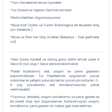
*Tüm Yemeklerde Alınan İçecekler
*Tur Süresince Yapılan Özel Harcamalar
*Ekstra Belirtilen Organizasyonlar
*Müze Kart ( Kültür ve Turizm Bakanlığına Ait Müzelere Giriş
İçin Gereklidir.)
*Müze ve Ören Yeri Giriş Ücretleri (Belediye - Özel işletmeler
v.b)
*Gezi Süresi hareket ve dönüş günü dâhil olmak üzere 9
Gece 10 Gün olup 7 Gece otel konaklamalıdır
*Paket fiyatlarımız otel, ulaşım ve çevre gezilerini
kapsamaktadır. Tur Paketlerinde uygulanan çocuk
indirimleri iki yetişkin yanında tek bir çocuk için kullanılır. 0-
6 yaş çocuklarda otel konaklamasında yatak
verilmeyebilir.
*Turumuz; rehberlik, ulaşım, konaklama ve çevre gezileri ile
bir paket olup ayrı düşünülemez. Kullanılmayan ulaşım,
konaklama, çevre gezileri vb. haklar geri iade edilmez.