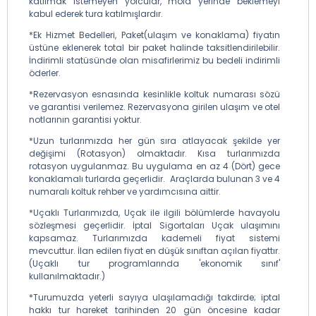
katılmak istemeyen yolcular, mola yerinde beklemeyi
kabul ederek tura katılmışlardır.
*Ek Hizmet Bedelleri, Paket(ulaşım ve konaklama) fiyatın
üstüne eklenerek total bir paket halinde taksitlendirilebilir.
İndirimli statüsünde olan misafirlerimiz bu bedeli indirimli
öderler.
*Rezervasyon esnasında kesinlikle koltuk numarası sözü
ve garantisi verilemez. Rezervasyona girilen ulaşım ve otel
notlarının garantisi yoktur.
*Uzun turlarımızda her gün sıra atlayacak şekilde yer
değişimi (Rotasyon) olmaktadır. Kısa turlarımızda
rotasyon uygulanmaz. Bu uygulama en az 4 (Dört) gece
konaklamalı turlarda geçerlidir. Araçlarda bulunan 3 ve 4
numaralı koltuk rehber ve yardımcısına aittir.
*Uçaklı Turlarımızda, Uçak ile ilgili bölümlerde havayolu
sözleşmesi geçerlidir. İptal Sigortaları Uçak ulaşımını
kapsamaz. Turlarımızda kademeli fiyat sistemi
mevcuttur. İlan edilen fiyat en düşük sınıftan açılan fiyattır.
(Uçaklı tur programlarında 'ekonomik sınıf'
kullanılmaktadır.)
*Turumuzda yeterli sayıya ulaşılamadığı takdirde; iptal
hakkı tur hareket tarihinden 20 gün öncesine kadar