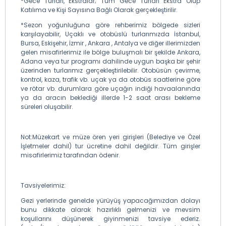
*Gece Turları, Ekstralar; Tüm Gece Turları Ekstra Olup
Katılıma ve Kişi Sayısına Bağlı Olarak gerçekleştirilir.
*Sezon yoğunluğuna göre rehberimiz bölgede sizleri
karşılayabilir, Uçaklı ve otobüslü turlarımızda İstanbul,
Bursa, Eskişehir, İzmir , Ankara , Antalya ve diğer illerimizden
gelen misafirlerimiz ile bölge buluşmalı bir şekilde Ankara,
Adana veya tur programı dahilinde uygun başka bir şehir
üzerinden turlarımız gerçekleştirilebilir. Otobüsün çevirme,
kontrol, kaza, trafik vb. uçak ya da otobüs saatlerine göre
ve rötar vb. durumlara göre uçağın indiği havaalanında
ya da aracın beklediği illerde 1-2 saat arası bekleme
süreleri oluşabilir.
Not:Müzekart ve müze ören yeri girişleri (Belediye ve Özel
İşletmeler dahil) tur ücretine dahil değildir. Tüm girişler
misafirlerimiz tarafından ödenir.
Tavsiyelerimiz:
Gezi yerlerinde genelde yürüyüş yapacağımızdan dolayı
bunu dikkate alarak hazırlıklı gelmenizi ve mevsim
koşullarını düşünerek giyinmenizi tavsiye ederiz.