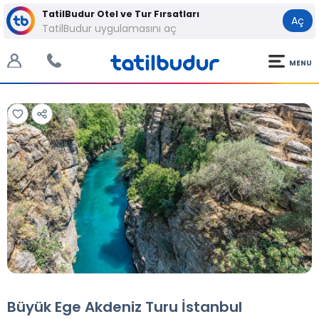
TatilBudur Otel ve Tur Fırsatları
Aç
TatilBudur uygulamasını aç
MENU
Tüm Fotoğraflar
Tüm Fotoğraflar
Büyük Ege Akdeniz Turu İstanbul