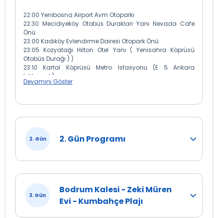
22:00 Yenibosna Airport Avm Otoparkı
22:30 Mecidiyeköy Otobüs Durakları Yanı Nevada Cafe
Önü
23:00 Kadıköy Evlendirme Dairesi Otopark Önü
23:05 Kozyatağı Hilton Otel Yanı ( Yenisahra Köprüsü
Otobüs Durağı ) )
23:10 Kartal Köprüsü Metro İstasyonu (E 5 Ankara
İstikameti)
Devamını Göster
23:15 Pendik Köprüsü ( Ankara İstikameti )
23:30 Çayırova Mc Donald`s Önü
23:45 Gebze Center Önü ( Lukoil Petrol İstasyonu Girişi )
Yukarıdaki hareket noktalarından katılacak
2. Gün Programı
2. Gün
misafirlerimizle Tatilbudur.com otobüsleri eşliğinde
gece yolculuğumuza başlıyoruz.
Bodrum Kalesi - Zeki Müren
3. Gün
Evi - Kumbahçe Plajı