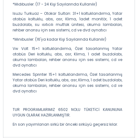
*Mıdıbusler: (17 - 24 Kişi Sayılarında Kullanılır)
Isuzu Turkuaz – Otokar Sultan: 31+1 koltuklandırma, Yatar
otobüs koltuklu, abs, asr, Klima, 1adet monitör, 1 adet
buzdolabı, su ısıtıcılı mutfak ünitesi, okuma lambaları,
rehber anonsu için ses sistemi, cd ve dvd oynatıcı
*Mınıbusler: (16'ya kadar Kişi Sayılarında Kullanılır)
Vw Volt 15+1 koltuklandırma, Özel tasarlanmış Yatar
otobüs Deri koltuklu, abs, asr, Klima, 1 adet buzdolabı,
okuma lambaları, rehber anonsu için ses sistemi, cd ve
dvd oynatıcı
Mercedes Sprınter 15+1 koltuklandırma, Özel tasarlanmış
Yatar otobüs Deri koltuklu, abs, asr, Klima, 1 adet buzdolabı,
okuma lambaları, rehber anonsu için ses sistemi, cd ve
dvd oynatıcı
TUR PROGRAMLARIMIZ 6502 NOLU TÜKETİCİ KANUNUNA
UYGUN OLARAK HAZIRLANMIŞTIR.
En son yayımlanan sirkü bir önceki sirküyü geçersiz kılar.