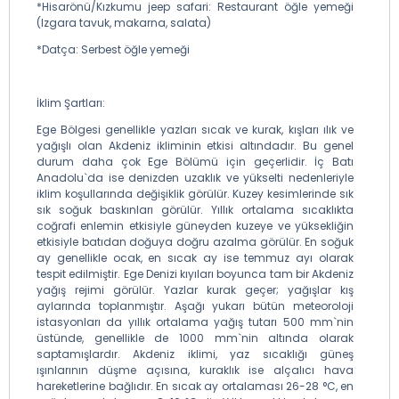
*Hisarönü/Kızkumu jeep safari: Restaurant öğle yemeği
(Izgara tavuk, makarna, salata)
*Datça: Serbest öğle yemeği
İklim Şartları:
Ege Bölgesi genellikle yazları sıcak ve kurak, kışları ılık ve
yağışlı olan Akdeniz ikliminin etkisi altındadır. Bu genel
durum daha çok Ege Bölümü için geçerlidir. İç Batı
Anadolu`da ise denizden uzaklık ve yükselti nedenleriyle
iklim koşullarında değişiklik görülür. Kuzey kesimlerinde sık
sık soğuk baskınları görülür. Yıllık ortalama sıcaklıkta
coğrafi enlemin etkisiyle güneyden kuzeye ve yüksekliğin
etkisiyle batıdan doğuya doğru azalma görülür. En soğuk
ay genellikle ocak, en sıcak ay ise temmuz ayı olarak
tespit edilmiştir. Ege Denizi kıyıları boyunca tam bir Akdeniz
yağış rejimi görülür. Yazlar kurak geçer; yağışlar kış
aylarında toplanmıştır. Aşağı yukarı bütün meteoroloji
istasyonları da yıllık ortalama yağış tutarı 500 mm`nin
üstünde, genellikle de 1000 mm`nin altında olarak
saptamışlardır. Akdeniz iklimi, yaz sıcaklığı güneş
ışınlarının düşme açısına, kuraklık ise alçalıcı hava
hareketlerine bağlıdır. En sıcak ay ortalaması 26-28 °C, en