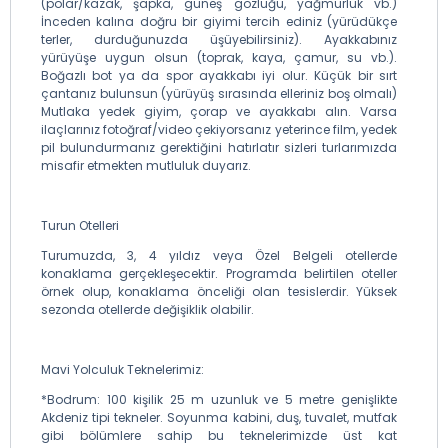
(polar/kazak, şapka, güneş gözlüğü, yağmurluk vb.)
İnceden kalına doğru bir giyimi tercih ediniz (yürüdükçe
terler, durduğunuzda üşüyebilirsiniz). Ayakkabınız
yürüyüşe uygun olsun (toprak, kaya, çamur, su vb.).
Boğazlı bot ya da spor ayakkabı iyi olur. Küçük bir sırt
çantanız bulunsun (yürüyüş sırasında elleriniz boş olmalı)
Mutlaka yedek giyim, çorap ve ayakkabı alın. Varsa
ilaçlarınız fotoğraf/video çekiyorsanız yeterince film, yedek
pil bulundurmanız gerektiğini hatırlatır sizleri turlarımızda
misafir etmekten mutluluk duyarız.
Turun Otelleri
Turumuzda, 3, 4 yıldız veya Özel Belgeli otellerde
konaklama gerçekleşecektir. Programda belirtilen oteller
örnek olup, konaklama önceliği olan tesislerdir. Yüksek
sezonda otellerde değişiklik olabilir.
Mavi Yolculuk Teknelerimiz:
*Bodrum: 100 kişilik 25 m uzunluk ve 5 metre genişlikte
Akdeniz tipi tekneler. Soyunma kabini, duş, tuvalet, mutfak
gibi bölümlere sahip bu teknelerimizde üst kat