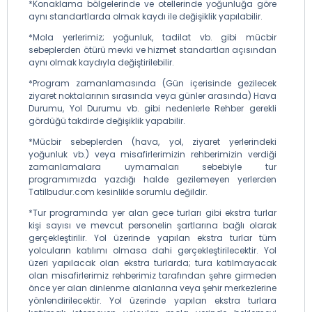
*Konaklama bölgelerinde ve otellerinde yoğunluğa göre
aynı standartlarda olmak kaydı ile değişiklik yapılabilir.
*Mola yerlerimiz; yoğunluk, tadilat vb. gibi mücbir
sebeplerden ötürü mevki ve hizmet standartları açısından
aynı olmak kaydıyla değiştirilebilir.
*Program zamanlamasında (Gün içerisinde gezilecek
ziyaret noktalarının sırasında veya günler arasında) Hava
Durumu, Yol Durumu vb. gibi nedenlerle Rehber gerekli
gördüğü takdirde değişiklik yapabilir.
*Mücbir sebeplerden (hava, yol, ziyaret yerlerindeki
yoğunluk vb.) veya misafirlerimizin rehberimizin verdiği
zamanlamalara uymamaları sebebiyle tur
programımızda yazdığı halde gezilemeyen yerlerden
Tatilbudur.com kesinlikle sorumlu değildir.
*Tur programında yer alan gece turları gibi ekstra turlar
kişi sayısı ve mevcut personelin şartlarına bağlı olarak
gerçekleştirilir. Yol üzerinde yapılan ekstra turlar tüm
yolcuların katılımı olmasa dahi gerçekleştirilecektir. Yol
üzeri yapılacak olan ekstra turlarda; tura katılmayacak
olan misafirlerimiz rehberimiz tarafından şehre girmeden
önce yer alan dinlenme alanlarına veya şehir merkezlerine
yönlendirilecektir. Yol üzerinde yapılan ekstra turlara