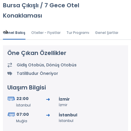
Bursa Çıkışlı / 7 Gece Otel
Konaklaması
Genel Bakış
Oteller - Fiyatlar
Tur Programı
Genel Şartlar
Gr
Öne Çıkan Özellikler
Gidiş Otobüs, Dönüş Otobüs
TatilBudur Öneriyor
Ulaşım Bilgisi
22:00
İzmir
İzmir
İstanbul
07:00
İstanbul
İstanbul
Muğla