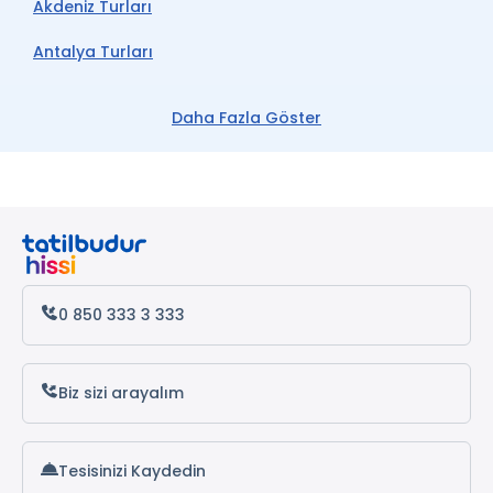
Akdeniz Turları
Antalya Turları
Bodrum Turları
Daha Fazla Göster
Ege Turları
Fethiye Turları
Ölüdeniz Turları
Marmaris Turları
0 850 333 3 333
Ege Akdeniz Turları
Biz sizi arayalım
Tesisinizi Kaydedin