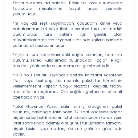
Tatilbudur.com da saklıdır. Böyle bir iptal durumunda
Tatilbudur misafirlerine bizzat haber vermekle
yükümlüdür.
*18 yaş altı reşit sayılmayan çocukların anne veya
babalarından biri veya ikisi ile beraber tura katılmadığı
durumlarda, tura katılım için gerekli olan
muvaffakatnamelerin seyahat sırasında kişilerin yanında
bulundurulması zorunludur.
*Kişilerin tura katılımlarındaki sağlık sorunları, hamilelik
durumu, sürekli kullanımda bulundukları ilaçlar ile ilgili
raporları yanlarında bulundurmaları gerekmektedir.
*1618 nolu zorunlu seyahat sigortası kapsamı Acentenin
iflası veya herhangi bir nedenle paket tur hizmetinin
verilememesini kapsar. Sağlık sigortası değildir, tedavi
masraflarını karşılamaz. Özel sağlık sigortası misafire ait
özel harcamadır.
*İptal Güvence Paketi satın almış olduğunuz paket
turunuzu, başlangıç tarihinden 72 saat öncesine kadar,
hiçbir neden belirtmeksizin iptal edebilmenize olanak verir.
İptal sonrasında ödemiş olduğunuz tur ücretinin tamamı,
hiçbir kesinti yapılmadan, ödeme şeklinize göre iade
yapılır.