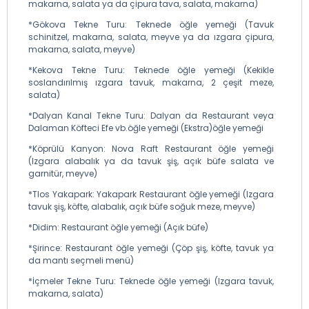
makarna, salata ya da çipura tava, salata, makarna)
*Gökova Tekne Turu: Teknede öğle yemeği (Tavuk
schinitzel, makarna, salata, meyve ya da ızgara çipura,
makarna, salata, meyve)
*Kekova Tekne Turu: Teknede öğle yemeği (Kekikle
soslandırılmış ızgara tavuk, makarna, 2 çeşit meze,
salata)
*Dalyan Kanal Tekne Turu: Dalyan da Restaurant veya
Dalaman Köfteci Efe vb.öğle yemeği (Ekstra)öğle yemeği
*Köprülü Kanyon: Nova Raft Restaurant öğle yemeği
(Izgara alabalık ya da tavuk şiş, açık büfe salata ve
garnitür, meyve)
*Tlos Yakapark: Yakapark Restaurant öğle yemeği (Izgara
tavuk şiş, köfte, alabalık, açık büfe soğuk meze, meyve)
*Didim: Restaurant öğle yemeği (Açık büfe)
*Şirince: Restaurant öğle yemeği (Çöp şiş, köfte, tavuk ya
da mantı seçmeli menü)
*İçmeler Tekne Turu: Teknede öğle yemeği (Izgara tavuk,
makarna, salata)