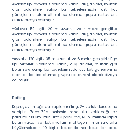
Akdeniz tipi tekneler. Soyunma kabini, duş, tuvalet, mutfak
gibi bölümlere sahip bu teknelerimizde üst kat
güneşlenme alanı alt kat ise oturma gruplu restaurant
olarak dizayn edilmiştir.
*Kekova: 50 kişilik 20 m uzunluk ve 4 metre genişlikte
Akdeniz tipi tekneler. Soyunma kabini, duş, tuvalet, mutfak
gibi bölümlere sahip bu teknelerimizde üst kat
güneşlenme alanı alt kat ise oturma gruplu restaurant
olarak dizayn edilmiştir.
*Ayvalık: 120 kişilik 35 m uzunluk ve 6 metre genişlikte Ege
tipi tekneler. Soyunma kabini, duş, tuvalet, mutfak gibi
bölümlere sahip bu teknelerimizde üst kat güneşlenme
alanı alt kat ise oturma gruplu restaurant olarak dizayn
edilmiştir.
Rafting:
Köprüçay Irmağında yapılan rafting, 2+ zorluk derecesine
sahiptir. 7den-70e herkesin rahatlıkla katılacağı bir
parkurdur.14 km uzunluktaki parkurda, 14 in üzerinde rapid
bulunmakta ve katılımcıları muhteşem manzaralarla
büyülemektedir. 10 kişilik botlar ile her botta bir adet