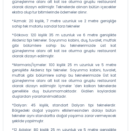
güneşlenme alanı alt kat ise oturma gruplu restaurant
olarak dizayn edilmiştir. Teknelerde alınan bütün içecekler
ekstra olup tur bitimlerinde ödemeler alınır.
*Azmak: 20 kişilik, 7 metre uzunluk ve 2 metre genişliğe
sahip tek motorlu sandal tarzı tekneler
*Gökova: 120 kişilik 35 m uzunluk ve 6 metre genişlikte
Akdeniz tipi tekneler. Soyunma kabini, duş, tuvalet, mutfak
gibi bölümlere sahip bu teknelerimizde üst kat
güneşlenme alanı alt kat ise oturma gruplu restaurant
olarak dizayn edilmiştir.
*Marmaris/İçmeler: 100 kişilik 25 m uzunluk ve 5 metre
genişlikte Akdeniz tipi tekneler. Soyunma kabini, tuvalet,
mutfak gibi bölümlere sahip bu teknelerimizde Üst kat
güneşlenme alanı alt kat ise oturma gruplu restaurant
olarak dizayn edilmiştir. İçmeler `den kalkan teknelerde
genellikle duş bulunmamaktadır. Gidilen koylardaki
duşlardan yararlanılmaktadır.
*Dalyan: 45 kişilik, standart Dalyan tipi teknelerdir.
Bölgedeki doğal yaşamı etkilemesinden dolayı bütün
tekneler aynı standartta doğal yaşama zarar vermeyecek
şekilde yapılmıştır.
*12 Adalar: 80 kişilik 25 m uzunluk ve 5 metre genişlikte