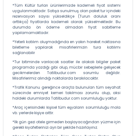
*Tüm Kültür turları ürünlerimizde kademeli fiyat sistemi
uygulanmaktadır. Satışa sunulmuş olan paket tur içindeki
rezervasyon sayısı yükseldikçe (Turun doluluk oranı
arttıkça) fiyatlarda kademeli olarak yükselmektedir. Bu
durumda ön ödeme almadan fiyat sabitleme
yapılamamaktadır.
*Yeterli katılım oluşmadığında en yakın hareket noktasına
biletleme yapılarak misafirlerimizin tura katılımı
sağlanabilir
*Tur bitiminde varılacak saatler ile alakalı bilgiler paket
programda yazdığı gibi olup, mücbir sebeplerle gelişecek
gecikmelerden Tatilbudur.com sorumlu değildir.
Misafirlerimiz alındığı noktalarda bırakılacaktır.
*Trafik Kanunu gereğince araçta bulunulan tüm seyahat
sürecinde emniyet kemeri takılması zorunlu olup, aksi
haldeki durumlarda Tatilbudur.com sorumluluğu yoktur.
*Araç içerisindeki kişisel tüm eşyaların sorumluluğu mola
vb. yerlerde kişiye aittir.
*İlk gün gezi otele girmeden başlayacağından yüzme için
gerekli kıyafetlerinizi ayrı bir şekilde hazırlayınız.