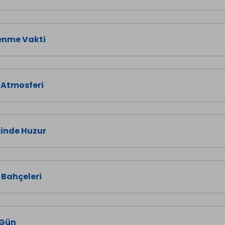
enme Vakti
 Atmosferi
inde Huzur
 Bahçeleri
 Gün