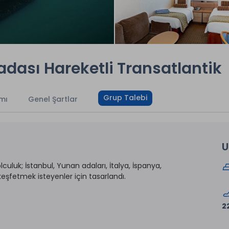
adası Hareketli Transatlantik
Grup Talebi
mı
Genel Şartlar
U
culuk; İstanbul, Yunan adaları, İtalya, İspanya,
keşfetmek isteyenler için tasarlandı.
2