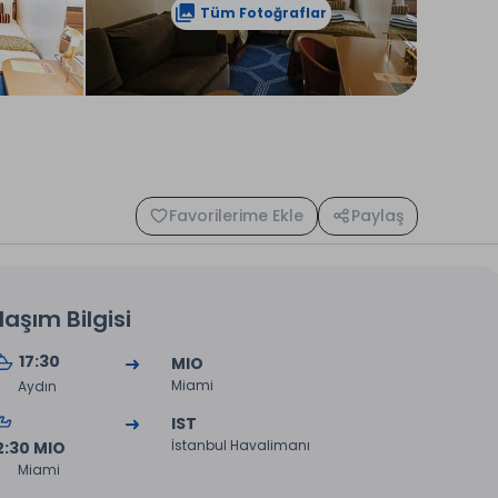
Tüm Fotoğraflar
Favorilerime Ekle
Paylaş
laşım Bilgisi
17:30
MIO
Miami
Aydın
IST
İstanbul Havalimanı
2:30 MIO
Miami