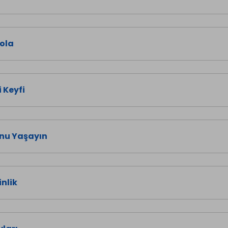
Mola
 Keyfi
nu Yaşayın
nlik