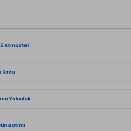
lü Atmosferi
ün Sonu
ına Yolculuk
Gün Batımı