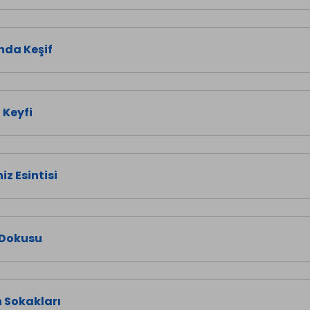
nda Keşif
Keyfi
z Esintisi
 Dokusu
 Sokakları