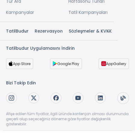
Tur Ara
Haftasonu Turları
Kampanyalar
Tatil Kampanyaları
TatilBudur
Rezervasyon
Sözleşmeler & KVKK
Tatilbudur Uygulamasını İndirin
App Store
Google Play
AppGallery
Bizi Takip Edin
Afişe edilen tüm fiyatlar, ilgili üründe kontenjan olması durumunda
geçerli olup seçeceğiniz döneme göre fiyatlar değişkenlik
gösterebilir.