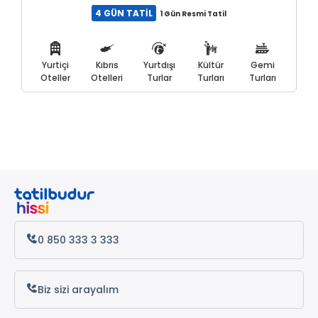
4 GÜN TATİL
1 Gün Resmi Tatil
Yurtiçi
Kıbrıs
Yurtdışı
Kültür
Gemi
Oteller
Otelleri
Turlar
Turları
Turları
0 850 333 3 333
Biz sizi arayalım