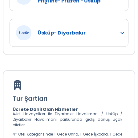
Priştine- Prizren - Üsküp
Toplam kat edilecek mesafe: 235 km
Üsküp- Diyarbakır
8. Gün
Tur Şartları
Ücrete Dahil Olan Hizmetler
AJet Havayolları ile Diyarbakır Havalimanı / Üsküp /
Diyarbakır Havalimanı parkurunda gidiş dönüş uçak
biletleri
4* Otel Kategorisinde 1 Gece Ohrid, 1 Gece İşkodra, 1 Gece