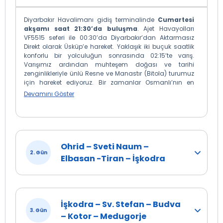
Diyarbakır Havalimanı gidiş terminalinde
Cumartesi
akşamı saat 21:30’da buluşma
. Ajet Havayolları
VF5515 seferi ile 00:30’da Diyarbakır’dan Aktarmasız
Direkt olarak Üsküp’e hareket. Yaklaşık iki buçuk saatlik
konforlu bir yolculuğun sonrasında 02:15’te varış.
Varışımız ardından muhteşem doğası ve tarihi
zenginlikleriyle ünlü Resne ve Manastır (Bitola) turumuz
için hareket ediyoruz. Bir zamanlar Osmanlı’nın en
önemli kültür ve ticaret merkezlerinden biri olan
Devamını Göster
Manastır’a doğru yola çıkıyoruz. Manastır’a varışımızda,
Ulu önder Atatürk’ün eğitim gördüğü Askeri İdadi’yi ve
Atatürk Müzesi’ni dışarıdan ziyaret ediyoruz. Bu büyülü
şehirde ayrıca Türk Çarşısı, Bedesten, İshak Paşa Camii
ve Yeni Camii gibi Osmanlı’dan kalma tarihi eserleri
Ohrid – Sveti Naum –
keşfedeceğiz. Manastır’ın tarihi dokusunu hissederken,
2. Gün
şehrin nostaljik sokaklarında keyifli bir yürüyüş yapma
Elbasan -Tiran – İşkodra
şansına sahip olacaksınız. Burada kısa bir molanın
ardından Resne’ye doğru devam ediyoruz, Balkan
tarihine damga vurmuş önemli bir şahsiyet olan Resneli
Niyazi Bey’in Sarayı’nı panoramik olarak görüyoruz.
Resne, hem doğasıyla hem de Osmanlı izleriyle
İşkodra – Sv. Stefan – Budva
büyüleyici bir atmosfer sunuyor. Turumuzun ardından
3. Gün
– Kotor – Medugorje
Ohrid'e doğru yol alıyoruz. Yol boyunca nefes kesen