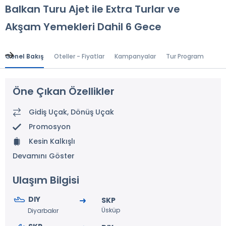
Balkan Turu Ajet ile Extra Turlar ve
Akşam Yemekleri Dahil 6 Gece
Genel Bakış
Oteller - Fiyatlar
Kampanyalar
Tur Programı
Gen
Öne Çıkan Özellikler
Gidiş Uçak, Dönüş Uçak
Promosyon
Kesin Kalkışlı
Devamını Göster
Ulaşım Bilgisi
DIY
SKP
Üsküp
Diyarbakır