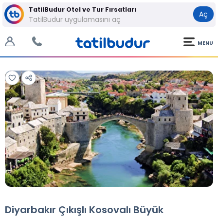
TatilBudur Otel ve Tur Fırsatları
Aç
TatilBudur uygulamasını aç
MENU
Tüm Fotoğraflar
Tüm Fotoğraflar
Diyarbakır Çıkışlı Kosovalı Büyük