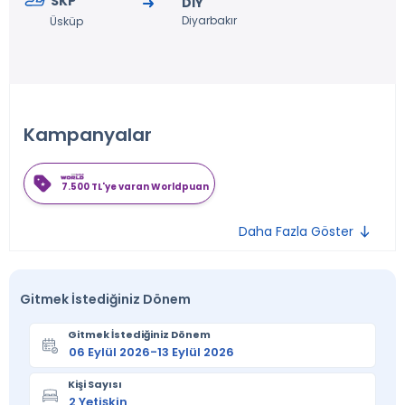
SKP
DIY
Diyarbakır
Üsküp
Kampanyalar
7.500 TL'ye varan Worldpuan
Daha Fazla Göster
Gitmek İstediğiniz Dönem
Gitmek İstediğiniz Dönem
Kişi Sayısı