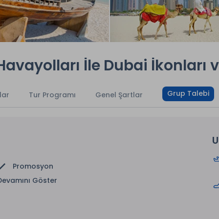
vayolları İle Dubai İkonları v
Grup Talebi
lar
Tur Programı
Genel Şartlar
U
Promosyon
Devamını Göster