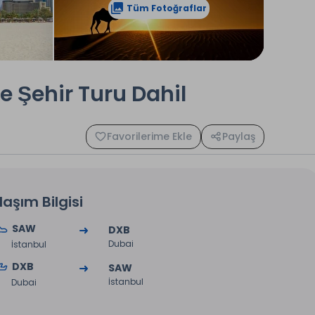
Tüm Fotoğraflar
e Şehir Turu Dahil
Favorilerime Ekle
Paylaş
laşım Bilgisi
SAW
DXB
Dubai
İstanbul
DXB
SAW
İstanbul
Dubai