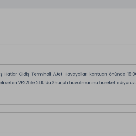
Hatlar Gidiş Terminali AJet Havayolları kontuarı önünde 18:00’
eli seferi VF221 ile 21:10’da Sharjah havalimanına hareket ediyoruz